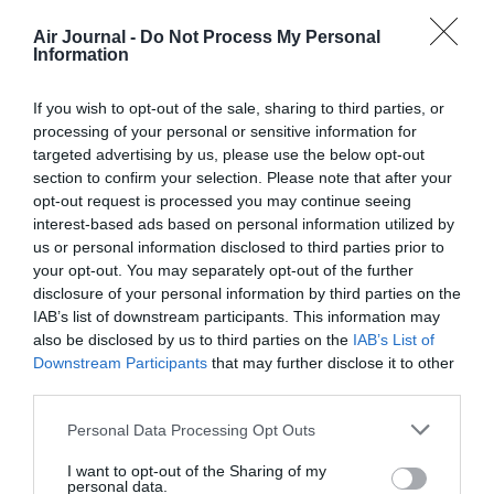
Appel aux lecteurs !
Air Journal -
Do Not Process My Personal
Soutenez Air Journal participez
à son
Information
développement !
If you wish to opt-out of the sale, sharing to third parties, or
processing of your personal or sensitive information for
targeted advertising by us, please use the below opt-out
NOUS SOUTENIR
section to confirm your selection. Please note that after your
opt-out request is processed you may continue seeing
interest-based ads based on personal information utilized by
us or personal information disclosed to third parties prior to
your opt-out. You may separately opt-out of the further
disclosure of your personal information by third parties on the
IAB’s list of downstream participants. This information may
DERNIERS COMMENTAIRES
also be disclosed by us to third parties on the
IAB’s List of
Downstream Participants
that may further disclose it to other
third parties.
Manfou
a commenté l'article :
Personal Data Processing Opt Outs
Pyramides, croisières et mer Rouge : l’Égypte mise sur
I want to opt-out of the Sharing of my
une saison record malgré le contexte géopolitique
personal data.