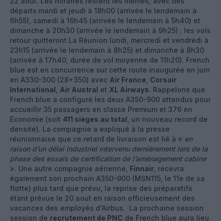
22 aout. Les horaires restent les mêmes, avec des
départs mardi et jeudi à 18h00 (arrivée le lendemain à
6h55), samedi à 16h45 (arrivée le lendemain à 5h40) et
dimanche à 20h30 (arrivée le lendemain à 9h25) ; les vols
retour quitteront La Réunion lundi, mercredi et vendredi à
23h15 (arrivée le lendemain à 8h25) et dimanche à 8h30
(arrivée à 17h40, durée de vol moyenne de 11h20). French
blue est en concurrence sur cette route inaugurée en juin
en A330-300 (28+350) avec
Air France
,
Corsair
International
,
Air Austral
et
XL Airways
. Rappelons que
French blue a configuré les deux A350-900 attendus pour
accueillir 35 passagers en classe Premium et 376 en
Economie (soit
411 sièges au total
, un nouveau record de
densité). La compagnie a expliqué à la presse
réunionnaise que ce retard de livraison est lié à «
en
raison d’un délai industriel intervenu dernièrement lors de la
phase des essais de certification de l’aménagement cabine
». Une autre compagnie aérienne,
Finnair
, recevra
également son prochain A350-900 (MSN115, le 11e de sa
flotte) plus tard que prévu, la reprise des préparatifs
étant prévue le 20 aout en raison officieusement des
vacances des employés d'Airbus. La prochaine session
session de
recrutement de PNC
de French blue aura lieu