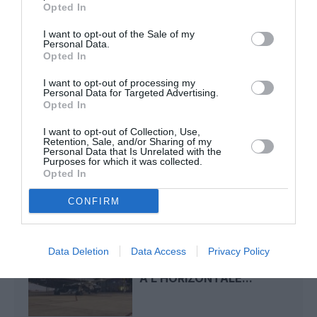
Opted In
I want to opt-out of the Sale of my
TFFRYYZ
a commenté l'article :
Personal Data.
Opted In
Pointe‑à‑Pitre – Panama City : Air France ouvre un pont
aérien vers l’Amérique latine
I want to opt-out of processing my
Personal Data for Targeted Advertising.
Opted In
I want to opt-out of Collection, Use,
french blue
la Réunion
Paris
Retention, Sale, and/or Sharing of my
Personal Data that Is Unrelated with the
Purposes for which it was collected.
Opted In
LIRE AUSSI
CONFIRM
BEOND INVESTIT DANS
Data Deletion
Data Access
Privacy Policy
256 SIÈGES INCLINABLES
À L’HORIZONTALE...