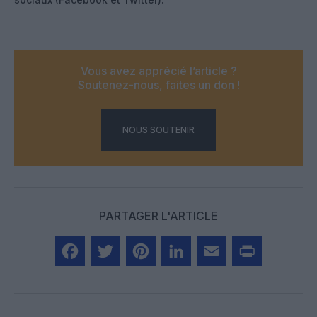
Vous avez apprécié l’article ?
Soutenez-nous, faites un don !
NOUS SOUTENIR
PARTAGER L'ARTICLE
Facebook
Twitter
Pinterest
LinkedIn
Email
Print