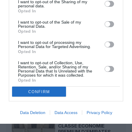
I want to opt-out of the Sharing of my
personal data.
Mathématiques
a commenté l'article :
Opted In
19 h 23 sans escale : le Boeing 777F de National
I want to opt-out of the Sale of my
Airlines relie l’Écosse à l’Australie
Personal Data.
Opted In
I want to opt-out of processing my
Badissi novembri
a commenté l'article :
Personal Data for Targeted Advertising.
Opted In
Nice–Corse : ces vols électriques qui se profilent à
l’horizon 2030
I want to opt-out of Collection, Use,
Retention, Sale, and/or Sharing of my
Personal Data that Is Unrelated with the
Purposes for which it was collected.
Opted In
LIRE AUSSI
CONFIRM
Data Deletion
Data Access
Privacy Policy
CARNET DE VOYAGE : LA
CLASSE ECONOMIE
PREMIUM D’EMIRATES...