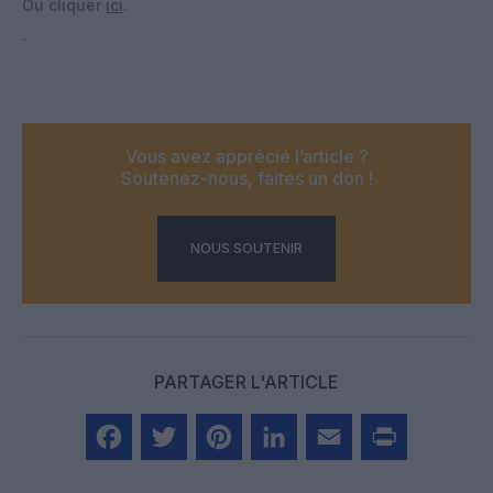
Ou cliquer
ici
.
`
Vous avez apprécié l’article ?
Soutenez-nous, faites un don !
NOUS SOUTENIR
PARTAGER L'ARTICLE
Facebook
Twitter
Pinterest
LinkedIn
Email
Print