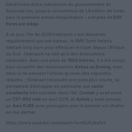
bénéficiera d’une subvention du gouvernement du
Royaume Uni, jusqu’à concurrence de 1,9 million de livres
pour la première année d’exploitation – soit près de
500
livres par siège
.
A ce jour, l'île de 4200 habitants n’est desservie
régulièrement que par bateau, le RMS Saint Helena
mettant cinq jours pour effectuer le trajet depuis l’Afrique
du Sud ; l’aéroport ne sert qu’à des évacuations
médicales. Avec une piste de
1950 mètres,
il a été conçu
pour accueillir des monocouloirs
Airbus ou Boeing
, mais
ceux-ci ne peuvent l’utiliser qu’avec des capacités
réduites ; l’Embraer nécessite une piste plus courte, lui
permettant d’échapper en particulier aux
vents
cisaillants
très courants dans l’île.
Comair
y avait posé
un
737-800 vide
en avril 2016, et
Airlink
y avait envoyé
un
Avro RJ85
avec passagers pour le premier vol charter
en mai dernier.
https://www.youtube.com/watch?v=r45J5JbzfxY