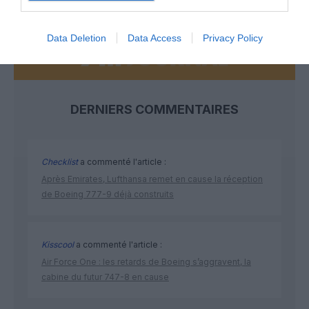
Data Deletion
Data Access
Privacy Policy
DERNIERS COMMENTAIRES
Checklist
a commenté l'article :
Après Emirates, Lufthansa remet en cause la réception
de Boeing 777-9 déjà construits
Kisscool
a commenté l'article :
Air Force One : les retards de Boeing s’aggravent, la
cabine du futur 747-8 en cause