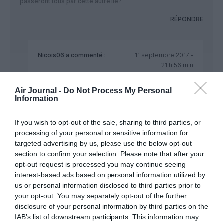
passeront tous par cette autre Ile?
RÉPONDRE
Nicois06
a commenté :
11 septembre 2017 -
21 h 56 min
Non, il y aura une fois par mois une extension
jusqu’à Ascension, autre territoire britannique
Air Journal -
Do Not Process My Personal
Information
depuis Sainte-Hélène.
RÉPONDRE
If you wish to opt-out of the sale, sharing to third parties, or
processing of your personal or sensitive information for
targeted advertising by us, please use the below opt-out
section to confirm your selection. Please note that after your
opt-out request is processed you may continue seeing
GLLOQ
a commenté :
11 septembre 2017 - 18 h
interest-based ads based on personal information utilized by
57 min
us or personal information disclosed to third parties prior to
Je suis étonné que les Britanniques n’aient pas fait une étude
your opt-out. You may separately opt-out of the further
de l’aérologie locale pour découvrir ensuite qu’il y a des
disclosure of your personal information by third parties on the
turbulences épouvantables entraînant des contraintes
IAB’s list of downstream participants. This information may
d’exploitation sévères! Quant on voit la morphologie et