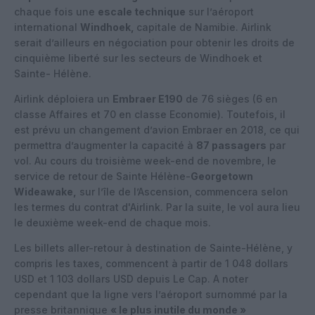
chaque fois une
escale technique
sur l’aéroport
international
Windhoek,
capitale de Namibie. Airlink
serait d’ailleurs en négociation pour obtenir les droits de
cinquième liberté sur les secteurs de Windhoek et
Sainte- Hélène.
Airlink déploiera un
Embraer E190
de 76 sièges (6 en
classe Affaires et 70 en classe Economie). Toutefois, il
est prévu un changement d’avion Embraer en 2018, ce qui
permettra d’augmenter la capacité à
87 passagers
par
vol. Au cours du troisième week-end de novembre, le
service de retour de Sainte Hélène-
Georgetown
Wideawake,
sur l’île de l’Ascension, commencera selon
les termes du contrat d'Airlink. Par la suite, le vol aura lieu
le deuxième week-end de chaque mois.
Les billets aller-retour à destination de Sainte-Hélène, y
compris les taxes, commencent à partir de 1 048 dollars
USD et 1 103 dollars USD depuis Le Cap. A noter
cependant que la ligne vers l’aéroport surnommé par la
presse britannique
« le plus inutile du monde »