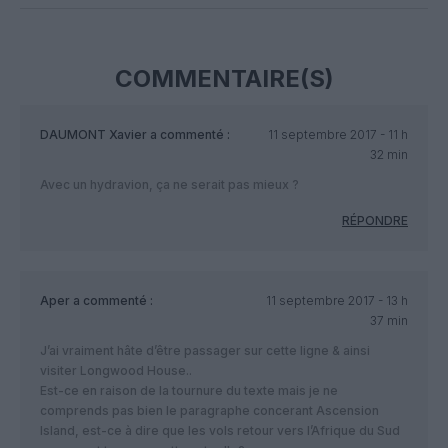
COMMENTAIRE(S)
DAUMONT Xavier
a commenté :
11 septembre 2017 - 11 h
32 min
Avec un hydravion, ça ne serait pas mieux ?
RÉPONDRE
Aper
a commenté :
11 septembre 2017 - 13 h
37 min
J’ai vraiment hâte d’être passager sur cette ligne & ainsi
visiter Longwood House..
Est-ce en raison de la tournure du texte mais je ne
comprends pas bien le paragraphe concerant Ascension
Island, est-ce à dire que les vols retour vers l’Afrique du Sud