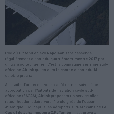
L’île où fut tenu en exil
Napoléon
sera desservie
régulièrement à partir du
quatrième trimestre 2017
par
un transporteur aérien. C’est la compagnie aérienne sud-
africaine
Airlink
qui en aura la charge à partir du
14
octobre prochain.
À la suite d'un récent vol en août dernier suivi d’une
approbation par l'Autorité de l'aviation civile sud-
africaine (SACAA),
Airlink
proposera un service aller-
retour hebdomadaire vers l'île éloignée de l'océan
Atlantique Sud, depuis les aéroports sud-africains de
Le
Cap et de Johannesburg O.R. Tambo
. Il est prévu à