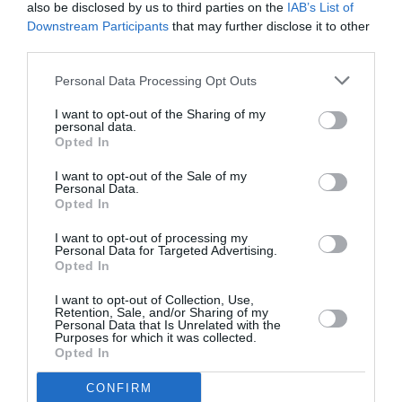
also be disclosed by us to third parties on the
IAB’s List of
l’environnement, il fallait bien se douter de la suite! On sait
Downstream Participants
that may further disclose it to other
bien qu’outre mer et dans les îles qu’il y a souvent de fortes
third parties.
turbulences à proximité du sol.
Personal Data Processing Opt Outs
RÉPONDRE
I want to opt-out of the Sharing of my
personal data.
Opted In
LAISSER UN COMMENTAIRE
I want to opt-out of the Sale of my
Personal Data.
Opted In
FAIRE UN DON
I want to opt-out of processing my
Personal Data for Targeted Advertising.
Opted In
Appel aux lecteurs !
I want to opt-out of Collection, Use,
Soutenez Air Journal participez
à son
Retention, Sale, and/or Sharing of my
Personal Data that Is Unrelated with the
développement !
Purposes for which it was collected.
Opted In
CONFIRM
NOUS SOUTENIR