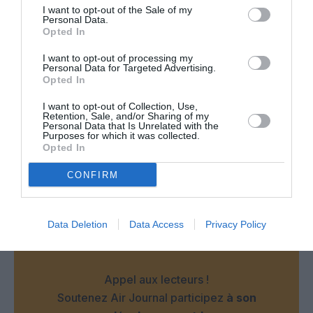
chargée avec mon enfant. Une rappel de la réglementation
I want to opt-out of the Sale of my
serait nécessaire lors de l’enregistrement sur le site internet,
Personal Data.
comme par exemple enregistré directement son justificatif
Opted In
d’identité et un rappel des conditions d’embarquement des
mineurs. De même la formation du personnel à davantage
I want to opt-out of processing my
Personal Data for Targeted Advertising.
d’empathie et à la gestion aimable des conflits serait, je
Opted In
pense, nécessaire. Bref, je ne recommande pas cette
compagnie.
I want to opt-out of Collection, Use,
Retention, Sale, and/or Sharing of my
RÉPONDRE
Personal Data that Is Unrelated with the
Purposes for which it was collected.
Opted In
CONFIRM
LAISSER UN COMMENTAIRE
Data Deletion
Data Access
Privacy Policy
FAIRE UN DON
Appel aux lecteurs !
Soutenez Air Journal participez
à son