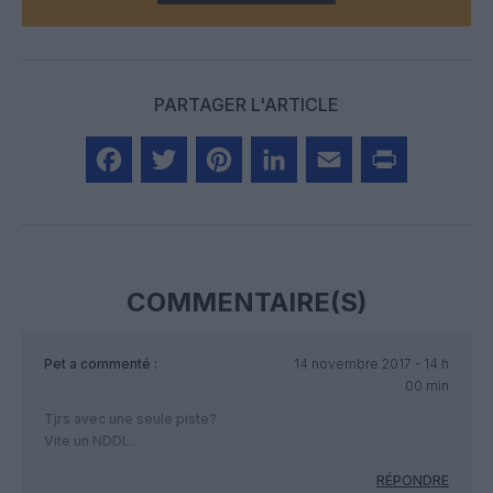
PARTAGER L'ARTICLE
Facebook
Twitter
Pinterest
LinkedIn
Email
Print
COMMENTAIRE(S)
Pet
a commenté :
14 novembre 2017 - 14 h
00 min
Tjrs avec une seule piste?
Vite un NDDL..
RÉPONDRE