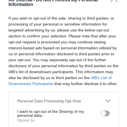
enfants vivent correctement de leur travail, boycottez cette
Information
“entreprise” de voyous, à l’instar de RYANAIR.
RÉPONDRE
If you wish to opt-out of the sale, sharing to third parties, or
processing of your personal or sensitive information for
targeted advertising by us, please use the below opt-out
section to confirm your selection. Please note that after your
Pam
a commenté :
17 novembre 2017 - 12 h
opt-out request is processed you may continue seeing
04 min
interest-based ads based on personal information utilized by
us or personal information disclosed to third parties prior to
Tarifs attractifs mais attention si vous voyagez avec un
enfant, carte d’identité obligatoire pour les mineurs dans les
your opt-out. You may separately opt-out of the further
vols internes en France. Je me suis vue refusée
disclosure of your personal information by third parties on the
l’embarquement avec mon enfant de 3 ans, alors que pour
IAB’s list of downstream participants. This information may
d’autres compagnies (Hop !, Air France) le livret de famille
also be disclosed by us to third parties on the
IAB’s List of
suffit. Et malgré ma demande via leur service commercial,
Downstream Participants
that may further disclose it to other
aucun geste commercial pour avoir un avoir ou une remise
third parties.
sur un autre vol, donc cette compagnie a gagné 156€01 pour
des vols non effectués sur mon dos. Je signale également un
Personal Data Processing Opt Outs
très mauvais accueil à l’embarquement d’une responsable qui
n’a fait preuve d’aucune empathie devant ma situation, ni
I want to opt-out of the Sharing of my
personal data.
excuses, en commençant avec un ton méprisant “vous
Opted In
n’embarquez pas” sans explication, alors que j’étais seule et