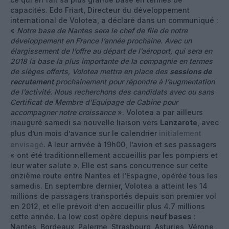
capacités. Edo Friart, Directeur du développement
international de Volotea, a déclaré dans un communiqué :
«
Notre base de Nantes sera le chef de file de notre
développement en France l’année prochaine. Avec un
élargissement de l’offre au départ de l’aéroport, qui sera en
2018 la base la plus importante de la compagnie en termes
de sièges offerts, Volotea mettra en place des
sessions de
recrutement
prochainement pour répondre à l’augmentation
de l’activité. Nous recherchons des candidats avec ou sans
Certificat de Membre d’Equipage de Cabine pour
accompagner notre croissance
». Volotea a par ailleurs
inauguré samedi sa nouvelle liaison vers
Lanzarote
, avec
plus d’un mois d’avance sur le calendrier
initialement
envisagé
. A leur arrivée à 19h00, l’avion et ses passagers
« ont été traditionnellement accueillis par les pompiers et
leur water salute ». Elle est sans concurrence sur cette
onzième route entre Nantes et l’Espagne, opérée tous les
samedis. En septembre dernier, Volotea a atteint les 14
millions de passagers transportés depuis son premier vol
en 2012, et elle prévoit d’en accueillir plus 4.7 millions
cette année. La low cost opère depuis
neuf bases
:
Nantes, Bordeaux, Palerme, Strasbourg, Asturies, Vérone,