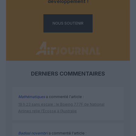
développement !
NOUS SOUTENIR
DERNIERS COMMENTAIRES
Mathématiques
a commenté l'article :
19 h 23 sans escale : le Boeing 777F de National
Airlines relie l’Écosse à l’Australie
Badissi novembri
a commenté l'article :