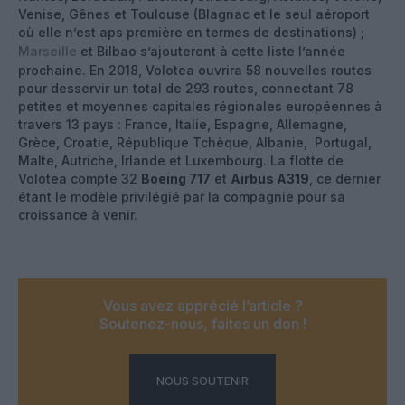
Venise, Gênes et Toulouse (Blagnac et le seul aéroport
où elle n’est aps première en termes de destinations) ;
Marseille
et Bilbao s’ajouteront à cette liste l’année
prochaine. En 2018, Volotea ouvrira 58 nouvelles routes
pour desservir un total de 293 routes, connectant 78
petites et moyennes capitales régionales européennes à
travers 13 pays : France, Italie, Espagne, Allemagne,
Grèce, Croatie, République Tchèque, Albanie, Portugal,
Malte, Autriche, Irlande et Luxembourg. La flotte de
Volotea compte 32
Boeing 717
et
Airbus A319
, ce dernier
étant le modèle privilégié par la compagnie pour sa
croissance à venir.
Vous avez apprécié l’article ?
Soutenez-nous, faites un don !
NOUS SOUTENIR