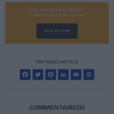
Vous avez apprécié l’article ?
Soutenez-nous, faites un don !
NOUS SOUTENIR
PARTAGER L'ARTICLE
Facebook
Twitter
Pinterest
LinkedIn
Email
Print
COMMENTAIRE(S)