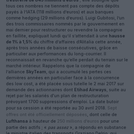
tous ces nombres ne tiennent pas compte des dépôts
payés à l’IATA (118 millions d’euros) et aux banques
comme hedging (29 millions d’euros). Luigi Gubitosi, l’un
des trois commissaires nommés par le gouvernement en
mai dernier pour restructurer ou revendre la compagnie
en faillite, expliquait lundi qu’il s’attendait à une
hausse
de 1% à 1,5%
du chiffre d’affaires d’Alitalia cette année,
après trois années de baisse consécutives, grâce en
particulier aux performances du long-courrier. Il
reconnaissait en revanche qu’elle perdait du terrain sur le
marché intérieur. Rappelons que la compagnie de
l’alliance
SkyTeam
, qui a accumulé les pertes ces
dernières années en particulier face à la concurrence
des low cost, a été placée sous tutelle le 2 mai 2017 sur
demande des actionnaires dont
Etihad Airways
, suite au
rejet par les salariés d'un plan de restructuration
prévoyant 1700 suppressions d'emploi. La date butoir
pour sa cession a été reportée au 30 avril 2018.
Sept
offres ont été officiellement déposées
, dont celle de
Lufthansa
à hauteur de
250 millions d’euros
pour une
partie des actifs ; «
pas assez
», a répondu en substance
le ministre italien des transports Graziano Delrio, qui