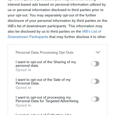
interest-based ads based on personal information utilized by
us or personal information disclosed to third parties prior to
FAIRE UN DON
your opt-out. You may separately opt-out of the further
disclosure of your personal information by third parties on the
Appel aux lecteurs !
IAB’s list of downstream participants. This information may
Soutenez Air Journal participez
à son
also be disclosed by us to third parties on the
IAB’s List of
Downstream Participants
that may further disclose it to other
développement !
third parties.
Personal Data Processing Opt Outs
NOUS SOUTENIR
I want to opt-out of the Sharing of my
personal data.
Opted In
I want to opt-out of the Sale of my
Personal Data.
Opted In
I want to opt-out of processing my
DERNIERS COMMENTAIRES
Personal Data for Targeted Advertising.
Opted In