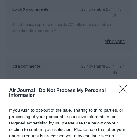
Lolo66
a commenté :
23 novembre 2017 - 18 h
20 min
Si Lufthansa reprend en partie AZ, elle ne va pas être en
situation de monopole ?
RÉPONDRE
Jg
a commenté :
23 novembre 2017 - 19 h
42 min
J ai du mal à croire à la véracité de ces comptes. Ça sent l
entourloupe comptable.
Air Journal -
Do Not Process My Personal
Information
RÉPONDRE
If you wish to opt-out of the sale, sharing to third parties, or
processing of your personal or sensitive information for
targeted advertising by us, please use the below opt-out
LAISSER UN COMMENTAIRE
section to confirm your selection. Please note that after your
opt-out request is processed you may continue seeing