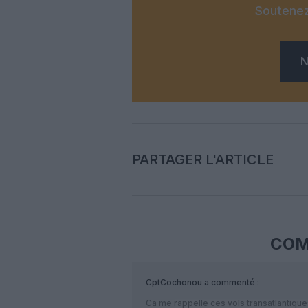
Soutenez
N
PARTAGER L'ARTICLE
COM
CptCochonou
a commenté :
Ca me rappelle ces vols transatlantiques 