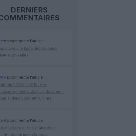
DERNIERS
COMMENTAIRES
cent
a commenté l'article :
as ouvre une ligne directe entre
ine et Bruxelles
ahim
a commenté l'article :
bilité du COMAC C919 : des
malies signalées dans un document
ibué à China Southern Airlines
cent
a commenté l'article :
bus A320neo et A350 : un défaut
ent de bouton incendie peut