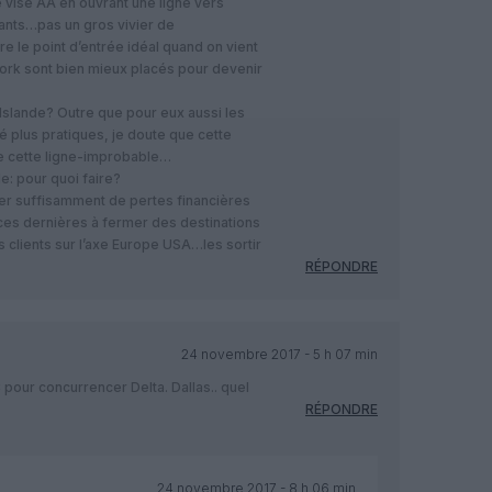
le vise AA en ouvrant une ligne vers
ants…pas un gros vivier de
re le point d’entrée idéal quand on vient
ork sont bien mieux placés pour devenir
 Islande? Outre que pour eux aussi les
é plus pratiques, je doute que cette
fie cette ligne-improbable…
e: pour quoi faire?
r suffisamment de pertes financières
ces dernières à fermer des destinations
s clients sur l’axe Europe USA…les sortir
RÉPONDRE
24 novembre 2017 - 5 h 07 min
 pour concurrencer Delta. Dallas.. quel
RÉPONDRE
24 novembre 2017 - 8 h 06 min