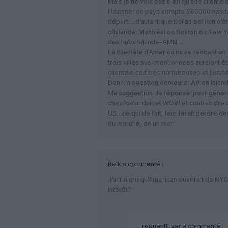
Mais je ne vois pas bien qu’elle clientè
l’Islande: ce pays compte 260000 habit
départ….d’autant que Dallas est loin d’êt
d’Islande: Montréal ou Boston ou New Y
des hubs Islande-AMN…
La clientèle d’Americains se rendant en
trois villes sus-mentionnees auraient ét
clientèle soit très nombreuses et justi
Donc la question demeure: AA en Island
Ma suggestion de réponse: pour génére
chez Icelandair et WOW et contraindre 
US…ce qui de fait, leur ferait perdre de
du marché, en un mot!
Reik
a commenté :
J’aurai cru qu’American ouvrirait de NYC
intérêt?
FrequentFlyer
a commenté :