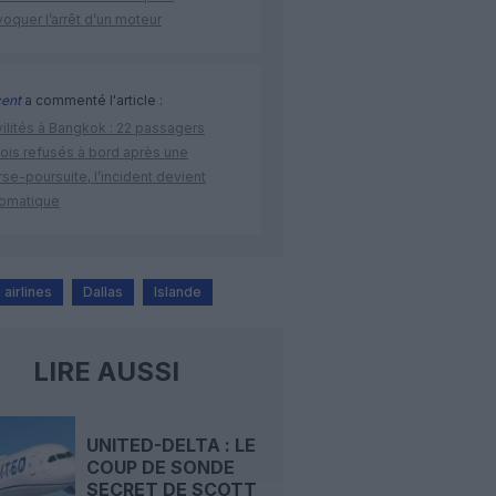
oquer l’arrêt d’un moteur
cent
a commenté l'article :
vilités à Bangkok : 22 passagers
nois refusés à bord après une
se-poursuite, l’incident devient
lomatique
airlines
Dallas
Islande
LIRE AUSSI
UNITED-DELTA : LE
COUP DE SONDE
SECRET DE SCOTT