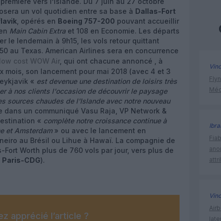
 première vers l’Islande. Du 7 juin au 27 octobre
osera un vol quotidien entre sa base à
Dallas-Fort
lavik
, opérés en
Boeing 757-200
pouvant accueillir
 en
Main Cabin Extra
et 108 en Economie. Les départs
 le lendemain à 9h15, les vols retour quittant
h50 au Texas. American Airlines sera en concurrence
low cost WOW Air
, qui ont chacune annoncé , à
Vin
eux mois, son lancement pour mai 2018 (avec 4 et 3
Flyn
Reykjavik «
est devenue une destination de loisirs très
Méd
er à nos clients l'occasion de découvrir le paysage
es sources chaudes de l'Islande avec notre nouveau
re dans un communiqué Vasu Raja, VP Network &
destination «
complète notre croissance continue à
Ibr
me et Amsterdam
» ou avec le lancement en
Fia
neiro au Brésil ou Lihue à Hawaï. La compagnie de
ano
Fort Worth plus de 760 vols par jour, vers plus de
t
Paris-CDG
).
attr
Vin
Air
z apprécié l’article ?
lat