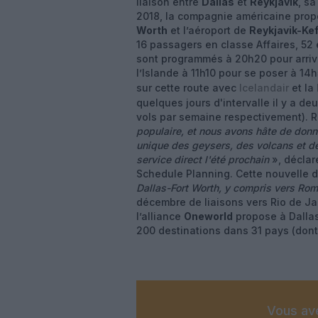
liaison entre
Dallas
et
Reykjavík
, sa
2018, la compagnie américaine prop
Worth
et l’aéroport de
Reykjavik-Kef
16 passagers en classe Affaires, 52
sont programmés à 20h20 pour arriver
l’Islande à 11h10 pour se poser à 14
sur cette route avec
Icelandair
et la
quelques jours d'intervalle il y a d
vols par semaine respectivement). 
populaire, et nous avons hâte de donn
unique des geysers, des volcans et d
service direct l'été prochain
», décla
Schedule Planning. Cette nouvelle 
Dallas-Fort Worth, y compris vers Ro
décembre de liaisons vers Rio de Ja
l’alliance
Oneworld
propose à Dallas-
200 destinations dans 31 pays (don
Vous ave