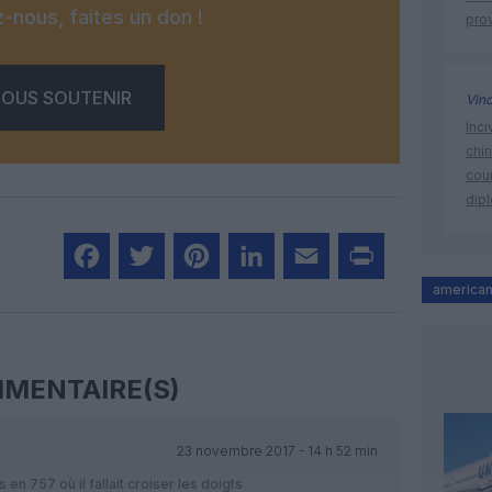
-nous, faites un don !
prov
OUS SOUTENIR
Vin
Inci
chi
cour
dip
american 
Facebook
Twitter
Pinterest
LinkedIn
Email
Print
MENTAIRE(S)
23 novembre 2017 - 14 h 52 min
en 757 où il fallait croiser les doigts