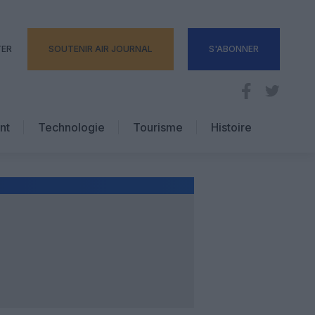
TER
SOUTENIR AIR JOURNAL
S'ABONNER
nt
Technologie
Tourisme
Histoire
Pratique
Hôtellerie
Voyages d’affaires