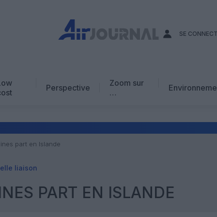
SE CONNEC
Low
Zoom sur
Perspective
Environneme
cost
…
Edito
En chiffres
Avis d’expert
ines part en Islande
AJ Académie
lle liaison
Vidéo
INES PART EN ISLANDE