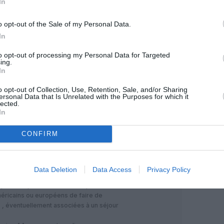
In
o opt-out of the Sale of my Personal Data.
e qui différencie l’A380 du 777, ou peut-
 es placé à côté d’une porte, le reste
In
RÉPONDRE
to opt-out of processing my Personal Data for Targeted
ing.
In
23 novembre 2017 - 18 h 27 min
o opt-out of Collection, Use, Retention, Sale, and/or Sharing
ersonal Data that Is Unrelated with the Purposes for which it
pres des portes et issues de secours
RÉPONDRE
lected.
In
CONFIRM
 commenté :
23 novembre 2017 - 20 h 53 min
erciales impliquées dans toutes les
du Nord faites par les compagnies
Data Deletion
Data Access
Privacy Policy
 un lignes Islande-Europe, il y a
pter une partie du trafic Europe-AMN: on
méricains ou européens de faire de
 , éventuellement associées à un séjour