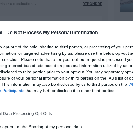
arriver à destination…
RÉPONDRE
23 novembre 2017 - 15 h 17 min
l -
Do Not Process My Personal Information
 un très bon avion de ligne, certe un
ocouloire…
RÉPONDRE
to opt-out of the sale, sharing to third parties, or processing of your per
formation for targeted advertising by us, please use the below opt-out s
r selection. Please note that after your opt-out request is processed y
23 novembre 2017 - 21 h 40
eing interest-based ads based on personal information utilized by us or
min
disclosed to third parties prior to your opt-out. You may separately opt-
uf pour du long courrier. Je
losure of your personal information by third parties on the IAB’s list of
bons 777, A330, 747…
RÉPONDRE
. This information may also be disclosed by us to third parties on the
IA
Participants
that may further disclose it to other third parties.
l Data Processing Opt Outs
23 novembre 2017 - 17 h 17 min
o opt-out of the Sharing of my personal data.
s passagers, tous les monocouloirs se
énagement qui compte que le zinc lui-