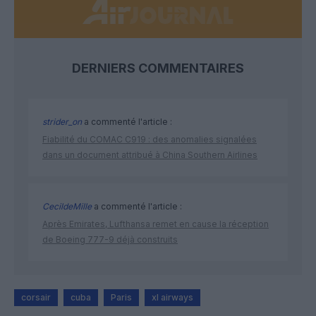
DERNIERS COMMENTAIRES
strider_on
a commenté l'article :
Fiabilité du COMAC C919 : des anomalies signalées
dans un document attribué à China Southern Airlines
CecildeMille
a commenté l'article :
Après Emirates, Lufthansa remet en cause la réception
de Boeing 777-9 déjà construits
corsair
cuba
Paris
xl airways