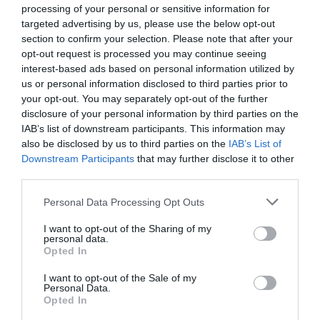
processing of your personal or sensitive information for
RÉPONDRE
targeted advertising by us, please use the below opt-out
section to confirm your selection. Please note that after your
opt-out request is processed you may continue seeing
Victor
a commenté :
2 décembre 2017 - 13
interest-based ads based on personal information utilized by
h 23 min
us or personal information disclosed to third parties prior to
your opt-out. You may separately opt-out of the further
Dans tout ça n’oublions pas que Corsair est en vente
et depuis un certain temps XL fait tout pour rester
disclosure of your personal information by third parties on the
en l’air…promo..départ dans les villes de
IAB’s list of downstream participants. This information may
province,Toulouse,Brest etc..ETC…,m’ouais pas sur
also be disclosed by us to third parties on the
IAB’s List of
que ça marchera leur code share…
Downstream Participants
that may further disclose it to other
third parties.
RÉPONDRE
Personal Data Processing Opt Outs
I want to opt-out of the Sharing of my
personal data.
Opted In
flyrelax
a commenté :
30 novembre 2017 - 19 h
15 min
I want to opt-out of the Sale of my
Personal Data.
Cubana, faute d’avion, cesse de desservir Cuba au départ de
Opted In
la France : son transporteur espagnol Air Plus a réduit la
voilure