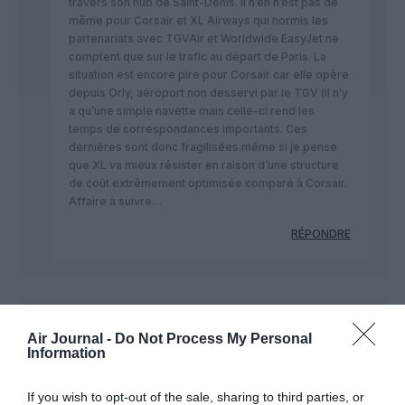
travers son hub de Saint-Denis. Il n’en n’est pas de
même pour Corsair et XL Airways qui hormis les
partenariats avec TGVAir et Worldwide EasyJet ne
comptent que sur le trafic au départ de Paris. La
situation est encore pire pour Corsair car elle opère
depuis Orly, aéroport non desservi par le TGV (il n’y
a qu’une simple navette mais celle-ci rend les
temps de correspondances importants. Ces
dernières sont donc fragilisées même si je pense
que XL va mieux résister en raison d’une structure
de coût extrêmement optimisée comparé à Corsair.
Affaire à suivre…
RÉPONDRE
Dreamliner
a commenté :
30 novembre 2017 - 12 h
Air Journal -
Do Not Process My Personal
13 min
Information
Pas sur pour corsair, je pense plus que c’est xl qui subira la
concurrence frontale de Level.
If you wish to opt-out of the sale, sharing to third parties, or