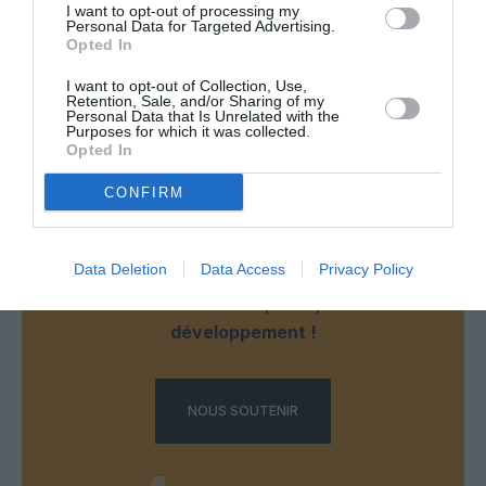
I want to opt-out of processing my
Personal Data for Targeted Advertising.
RÉPONDRE
Opted In
I want to opt-out of Collection, Use,
Retention, Sale, and/or Sharing of my
Personal Data that Is Unrelated with the
LAISSER UN COMMENTAIRE
Purposes for which it was collected.
Opted In
CONFIRM
FAIRE UN DON
Data Deletion
Data Access
Privacy Policy
Appel aux lecteurs !
Soutenez Air Journal participez
à son
développement !
NOUS SOUTENIR