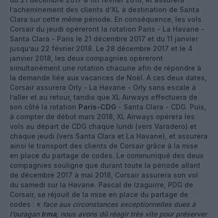
l’acheminement des clients d’XL à destination de Santa
Clara sur cette même période. En conséquence, les vols
Corsair du jeudi opéreront la rotation Paris - La Havane -
Santa Clara - Paris le 21 décembre 2017 et du 11 janvier
jusqu’au 22 février 2018. Le 28 décembre 2017 et le 4
janvier 2018, les deux compagnies opèreront
simultanément une rotation chacune afin de répondre à
la demande liée aux vacances de Noël. A ces deux dates,
Corsair assurera Orly - La Havane - Orly sans escale à
l’aller et au retour, tandis que XL Airways effectuera de
son côté la rotation
Paris-CDG
- Santa Clara - CDG. Puis,
à compter de début mars 2018, XL Airways opèrera les
vols au départ de CDG chaque lundi (vers Varadero) et
chaque jeudi (vers Santa Clara et La Havane), et assurera
ainsi le transport des clients de Corsair grâce à la mise
en place du partage de codes. Le communiqué des deux
compagnies souligne que durant toute la période allant
de décembre 2017 à mai 2018, Corsair assurera son vol
du samedi sur la Havane. Pascal de Izaguirre, PDG de
Corsair, se réjouit de la mise en place du partage de
codes : «
face aux circonstances exceptionnelles dues à
l’ouragan
Irma
, nous avons dû réagir très vite pour préserver