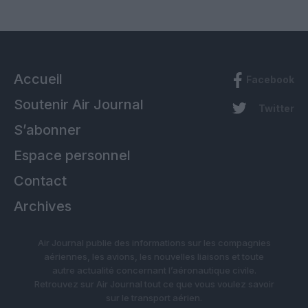
Accueil
Facebook
Soutenir Air Journal
Twitter
S’abonner
Espace personnel
Contact
Archives
Air Journal publie des informations sur les compagnies
aériennes, les avions, les nouvelles liaisons et toute
autre actualité concernant l’aéronautique civile.
Retrouvez sur Air Journal tout ce que vous voulez savoir
sur le transport aérien.