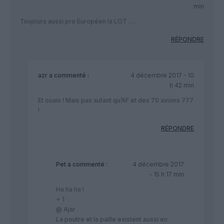
min
Toujours aussi pro Européen la LOT ….
RÉPONDRE
azr
a commenté :
4 décembre 2017 - 10
h 42 min
Et ouais ! Mais pas autant qu’AF et des 70 avions 777
!
RÉPONDRE
Pet
a commenté :
4 décembre 2017
- 15 h 17 min
Ha ha ha !
+ 1
@ Ajar
La poutre et la paille existent aussi en