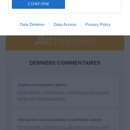
CONFIRM
NOUS SOUTENIR
Data Deletion
Data Access
Privacy Policy
DERNIERS COMMENTAIRES
Aviation
a commenté l'article :
Pointe‑à‑Pitre – Panama City : Air France ouvre un pont
aérien vers l’Amérique latine
Pont aérien: chevilles enflées!
a commenté l'article :
Pointe‑à‑Pitre – Panama City : Air France ouvre un pont