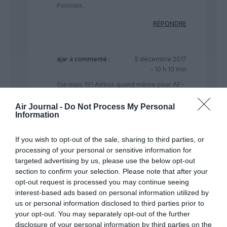
Polonais..
RÉPONDRE
ajar
a commenté :
5 décembre 2017
- 10 h 10 min
Oui mais 151 Airbus quand même pour AF-
La LOT 0
Air Journal -
Do Not Process My Personal
RÉPONDRE
Information
If you wish to opt-out of the sale, sharing to third parties, or
oizal
a commenté :
6 décembre
processing of your personal or sensitive information for
2017 - 0 h 04
targeted advertising by us, please use the below opt-out
min
section to confirm your selection. Please note that after your
opt-out request is processed you may continue seeing
La stratégie LOT etait
interest-based ads based on personal information utilized by
SH DASH 8
us or personal information disclosed to third parties prior to
MH E-JET
your opt-out. You may separately opt-out of the further
LH BOEING
disclosure of your personal information by third parties on the
Ils vont pas rajouter un avioneur