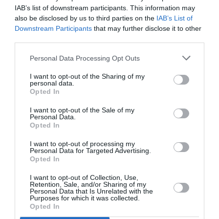
IAB’s list of downstream participants. This information may
pour faire plaisir à AJAR. Sinon ca
risque de devenir la foire façon
also be disclosed by us to third parties on the
IAB’s List of
AirFrance.
Downstream Participants
that may further disclose it to other
third parties.
RÉPONDRE
Personal Data Processing Opt Outs
I want to opt-out of the Sharing of my
personal data.
Opted In
I want to opt-out of the Sale of my
LAISSER UN COMMENTAIRE
Personal Data.
Opted In
I want to opt-out of processing my
Personal Data for Targeted Advertising.
FAIRE UN DON
Opted In
I want to opt-out of Collection, Use,
Appel aux lecteurs !
Retention, Sale, and/or Sharing of my
Personal Data that Is Unrelated with the
Soutenez Air Journal participez
à son
Purposes for which it was collected.
Opted In
développement !