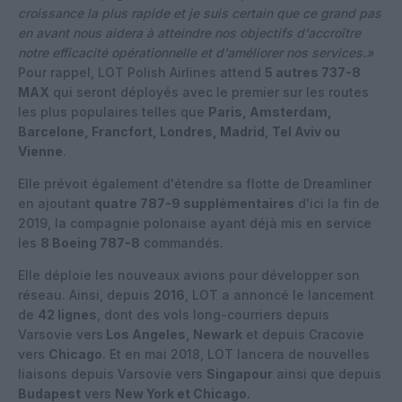
croissance la plus rapide et je suis certain que ce grand pas
en avant nous aidera à atteindre nos objectifs d'accroître
notre efficacité opérationnelle et d'améliorer nos services.»
Pour rappel, LOT Polish Airlines attend
5 autres 737-8
MAX
qui seront déployés avec le premier sur les routes
les plus populaires telles que
Paris, Amsterdam,
Barcelone, Francfort, Londres, Madrid, Tel Aviv ou
Vienne
.
Elle prévoit également d'étendre sa flotte de Dreamliner
en ajoutant
quatre 787-9 supplémentaires
d'ici la fin de
2019, la compagnie polonaise ayant déjà mis en service
les
8 Boeing 787-8
commandés.
Elle déploie les nouveaux avions pour développer son
réseau. Ainsi, depuis
2016
, LOT a annoncé le lancement
de
42 lignes
, dont des vols long-courriers depuis
Varsovie vers
Los Angeles, Newark
et depuis Cracovie
vers
Chicago
. Et en mai 2018, LOT lancera de nouvelles
liaisons depuis Varsovie vers
Singapour
ainsi que depuis
Budapest
vers
New York et Chicago.