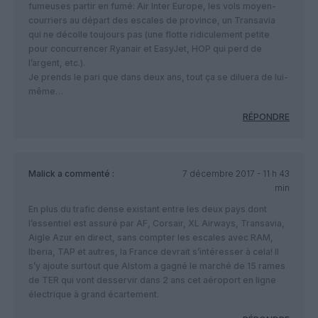
fumeuses partir en fumé: Air Inter Europe, les vols moyen-
courriers au départ des escales de province, un Transavia
qui ne décolle toujours pas (une flotte ridiculement petite
pour concurrencer Ryanair et EasyJet, HOP qui perd de
l’argent, etc.).
Je prends le pari que dans deux ans, tout ça se diluera de lui-
même…
RÉPONDRE
Malick
a commenté :
7 décembre 2017 - 11 h 43
min
En plus du trafic dense existant entre les deux pays dont
l’essentiel est assuré par AF, Corsair, XL Airways, Transavia,
Aigle Azur en direct, sans compter les escales avec RAM,
Iberia, TAP et autres, la France devrait s’intéresser à cela! Il
s’y ajoute surtout que Alstom a gagné le marché de 15 rames
de TER qui vont desservir dans 2 ans cet aéroport en ligne
électrique à grand écartement.