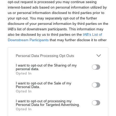
opt-out request is processed you may continue seeing
tout un chacun peut vérifier …
interest-based ads based on personal information utilized by
us or personal information disclosed to third parties prior to
RÉPONDRE
your opt-out. You may separately opt-out of the further
disclosure of your personal information by third parties on the
IAB’s list of downstream participants. This information may
also be disclosed by us to third parties on the
IAB’s List of
rare
a commenté :
7 décembre 2017 - 10 h
Downstream Participants
that may further disclose it to other
24 min
third parties.
Allez faire comprendre à des Egyptiens et des Iraniens qu’en
achetant un billet Joon ils sont sur Air France, ou qu’en
Personal Data Processing Opt Outs
achetant un billet Air France, ils sont sur Joon.
Ce message est totalement “inaudible” pour les passagers
I want to opt-out of the Sharing of my
qui ne vont rien y comprendre. Est-ce que LH dessert
personal data.
Opted In
Téhéran avec des vols Eurowing? ou BA avec des vols Level?
Bien sur que non!
I want to opt-out of the Sale of my
Il y a bien évidemment un marché sur Téhéran pour les 4
Personal Data.
fauteuils Première qu’offre Air France sur ses 777-200. L’Iran
Opted In
s’ouvre comme jamais, les avions sont pleins dans toutes les
classes, les grandes fortunes iraniennes sont typiquement
I want to opt-out of processing my
Personal Data for Targeted Advertising.
une clientèle First.
Opted In
Bref, une fois de plus Air France à tout faux… et personne n’y
comprends rien entre HOP, Transavia, Joon, et Air France…