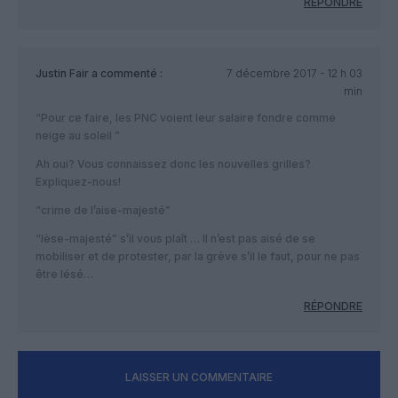
RÉPONDRE
Justin Fair
a commenté :
7 décembre 2017 - 12 h 03
min
“Pour ce faire, les PNC voient leur salaire fondre comme
neige au soleil ”
Ah oui? Vous connaissez donc les nouvelles grilles?
Expliquez-nous!
“crime de l’aise-majesté”
“lèse-majesté” s’il vous plaît … Il n’est pas aisé de se
mobiliser et de protester, par la grève s’il le faut, pour ne pas
être lésé…
RÉPONDRE
LAISSER UN COMMENTAIRE