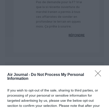
Pas de demande pour la F? Vrai
que la si récente ouverture du
marché Iranien a permis à tous
ces affairistes de sonder en
profondeur le terrain en qques
mois. Ça prête à sourire.
RÉPONDRE
Justin Fair
a commenté :
7 décembre 2017 - 8 h 30
min
Air Journal -
Do Not Process My Personal
Information
F. TERNER: “Entre 2012 et 2017, (…) l’évolution de la
rémunération moyenne des pilotes présents a été de +9,1%,
If you wish to opt-out of the sale, sharing to third parties, or
hors effet des cadences » (…) alors que l’inflation officielle
processing of your personal or sensitive information for
n’était que de +2,5%.”
targeted advertising by us, please use the below opt-out
Chiffres évidemment contestés par les syndicats de pilotes
section to confirm your selection. Please note that after your
… Entre autres, +2,5% d’inflation entre 2012 et 2017, ce que