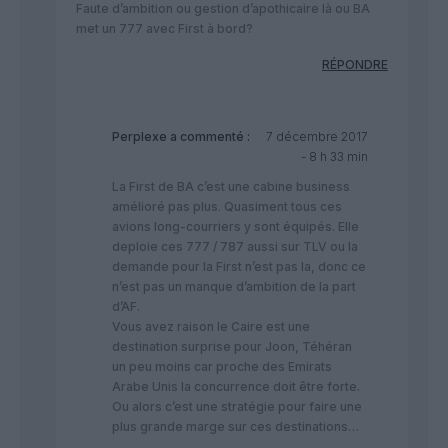
Faute d’ambition ou gestion d’apothicaire là ou BA
met un 777 avec First à bord?
RÉPONDRE
Perplexe
a commenté :
7 décembre 2017
- 8 h 33 min
La First de BA c’est une cabine business
amélioré pas plus. Quasiment tous ces
avions long-courriers y sont équipés. Elle
deploie ces 777 / 787 aussi sur TLV ou la
demande pour la First n’est pas la, donc ce
n’est pas un manque d’ambition de la part
d’AF.
Vous avez raison le Caire est une
destination surprise pour Joon, Téhéran
un peu moins car proche des Emirats
Arabe Unis la concurrence doit être forte.
Ou alors c’est une stratégie pour faire une
plus grande marge sur ces destinations…