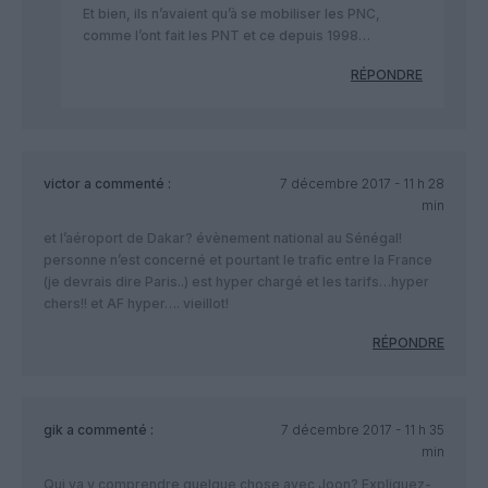
Et bien, ils n’avaient qu’à se mobiliser les PNC,
comme l’ont fait les PNT et ce depuis 1998…
RÉPONDRE
victor
a commenté :
7 décembre 2017 - 11 h 28
min
et l’aéroport de Dakar? évènement national au Sénégal!
personne n’est concerné et pourtant le trafic entre la France
(je devrais dire Paris..) est hyper chargé et les tarifs…hyper
chers!! et AF hyper…. vieillot!
RÉPONDRE
gik
a commenté :
7 décembre 2017 - 11 h 35
min
Qui va y comprendre quelque chose avec Joon? Expliquez-