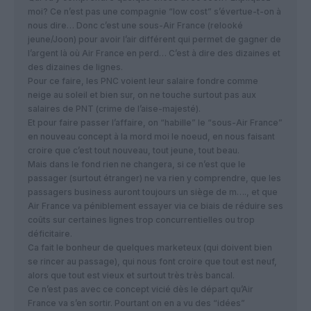
moi? Ce n’est pas une compagnie “low cost” s’évertue-t-on à
nous dire… Donc c’est une sous-Air France (relooké
jeune/Joon) pour avoir l’air différent qui permet de gagner de
l’argent là où Air France en perd… C’est à dire des dizaines et
des dizaines de lignes.
Pour ce faire, les PNC voient leur salaire fondre comme
neige au soleil et bien sur, on ne touche surtout pas aux
salaires de PNT (crime de l’aise-majesté).
Et pour faire passer l’affaire, on “habille” le “sous-Air France”
en nouveau concept à la mord moi le noeud, en nous faisant
croire que c’est tout nouveau, tout jeune, tout beau.
Mais dans le fond rien ne changera, si ce n’est que le
passager (surtout étranger) ne va rien y comprendre, que les
passagers business auront toujours un siège de m…., et que
Air France va péniblement essayer via ce biais de réduire ses
coûts sur certaines lignes trop concurrentielles ou trop
déficitaire.
Ca fait le bonheur de quelques marketeux (qui doivent bien
se rincer au passage), qui nous font croire que tout est neuf,
alors que tout est vieux et surtout très très bancal.
Ce n’est pas avec ce concept vicié dès le départ qu’Air
France va s’en sortir. Pourtant on en a vu des “idées”