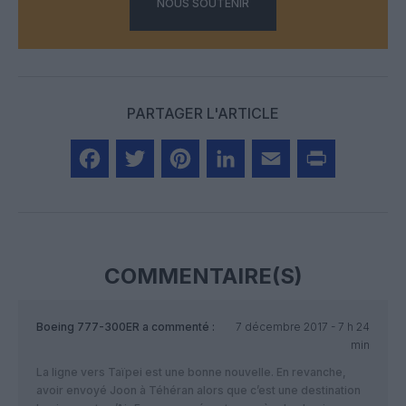
NOUS SOUTENIR
PARTAGER L'ARTICLE
Facebook
Twitter
Pinterest
LinkedIn
Email
Print
COMMENTAIRE(S)
Boeing 777-300ER
a commenté :
7 décembre 2017 - 7 h 24
min
La ligne vers Taïpei est une bonne nouvelle. En revanche,
avoir envoyé Joon à Téhéran alors que c’est une destination