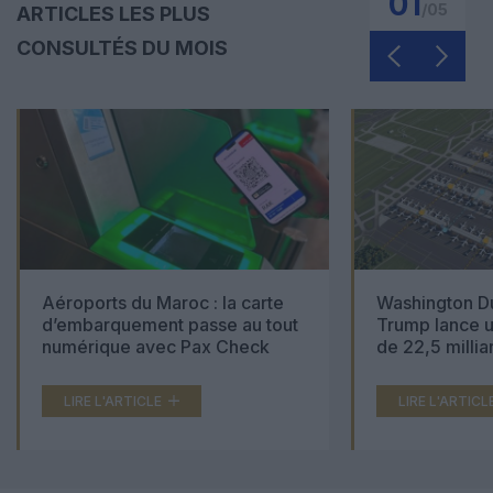
01
/
05
ARTICLES LES PLUS
CONSULTÉS DU MOIS
Aéroports du Maroc : la carte
Washington Du
d’embarquement passe au tout
Trump lance u
numérique avec Pax Check
de 22,5 millia
LIRE L'ARTICLE
LIRE L'ARTICL