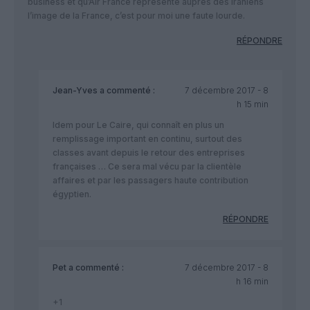
business et qu’Air France représente auprès des Iraniens
l’image de la France, c’est pour moi une faute lourde.
RÉPONDRE
Jean-Yves
a commenté :
7 décembre 2017 - 8
h 15 min
Idem pour Le Caire, qui connaît en plus un
remplissage important en continu, surtout des
classes avant depuis le retour des entreprises
françaises … Ce sera mal vécu par la clientèle
affaires et par les passagers haute contribution
égyptien.
RÉPONDRE
Pet
a commenté :
7 décembre 2017 - 8
h 16 min
+1