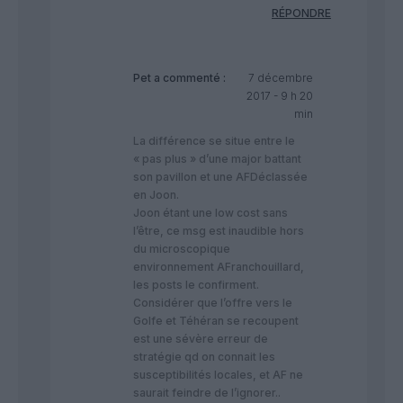
RÉPONDRE
Pet
a commenté :
7 décembre
2017 - 9 h 20
min
La différence se situe entre le
« pas plus » d’une major battant
son pavillon et une AFDéclassée
en Joon.
Joon étant une low cost sans
l’être, ce msg est inaudible hors
du microscopique
environnement AFranchouillard,
les posts le confirment.
Considérer que l’offre vers le
Golfe et Téhéran se recoupent
est une sévère erreur de
stratégie qd on connait les
susceptibilités locales, et AF ne
saurait feindre de l’ignorer..