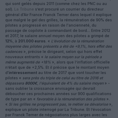
qui sont gelés depuis 2011 (comme chez les PNC ou au
sol).
La Tribune
s’est procuré un courrier du directeur
général d'Air France Franck Terner dans lequel il explique
que malgré le gel des grilles, la rémunération de 90% des
pilotes a progressé en raison de l'ancienneté, du
passage de copilote à commandant de bord... Entre 2012
et 2017, le salaire annuel moyen des pilotes a grimpé de
12%
, à
201.000 euros
. «
L'évolution de la rémunération
moyenne des pilotes présents a été de +9,1%, hors effet des
cadences
», précise le dirigeant, selon qui hors effet
nouveaux entrants «
le salaire moyen sur la période a
même augmenté de +18%
», alors que l’inflation officielle
n’était que de +2,5%. Et il précise que le montant moyen
d'
intéressement
au titre de 2017 que vont toucher les
pilotes «
sera près du triple de celui au titre de 2016 et
dépassera
8000€
, l'équivalent de 4% du salaire moyen
» -
sans oublier la croissance envisagée qui devrait
déboucher ces prochaines années sur 900 qualifications
de type par an «
favorable à la rémunération des pilotes
».
«
Si les grilles ne progressent pas, le métier se dévalorise
»,
explique un pilote interrogé par La Tribune. Et l’évocation
par Franck Terner de négociations plus larges avec les