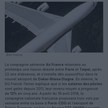
©Air France
La compagnie aérienne
Air France
relancera au
printemps une liaison directe entre
Paris
et
Taipei
, après
22 ans d’absence, et s’installe dès aujourd’hui dans le
nouvel aéroport de
Dakar-Blaise Diagne
. En interne, le
DG Franck Terner explique que si les
salaires des pilotes
sont gelés depuis 2011, leur revenu moyen a progressé
de
12%
en cinq ans. A partir du 16 avril 2018, la
compagnie nationale française proposera trois vols par
semaine entre sa base à
Paris-CDG
et l’aéroport de
Taipei-Taoyuan
, opérés en
Boeing 777-200ER
pouvant