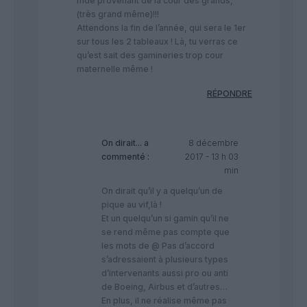
mde provenant de la cour des grands,
(très grand même)!!!
Attendons la fin de l’année, qui sera le 1er
sur tous les 2 tableaux ! Là, tu verras ce
qu’est sait des gamineries trop cour
maternelle même !
RÉPONDRE
On dirait...
a
8 décembre
commenté :
2017 - 13 h 03
min
On dirait qu’il y a quelqu’un de
pique au vif,là !
Et un quelqu’un si gamin qu’il ne
se rend même pas compte que
les mots de @ Pas d’accord
s’adressaient à plusieurs types
d’intervenants aussi pro ou anti
de Boeing, Airbus et d’autres…
En plus, il ne réalise même pas