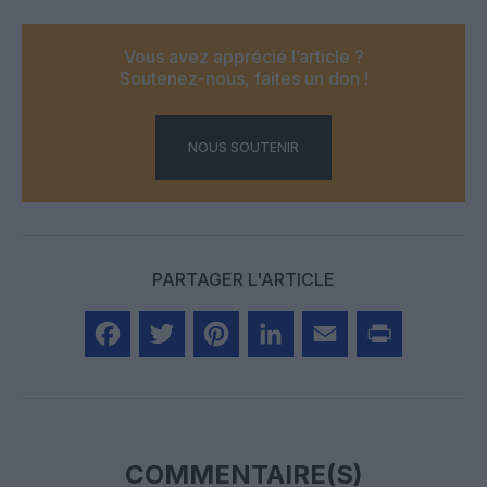
Vous avez apprécié l’article ?
Soutenez-nous, faites un don !
NOUS SOUTENIR
PARTAGER L'ARTICLE
Facebook
Twitter
Pinterest
LinkedIn
Email
Print
COMMENTAIRE(S)