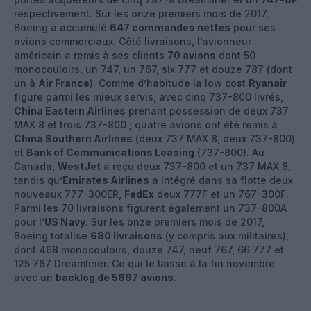
respectivement. Sur les onze premiers mois de 2017,
Boeing a accumulé
647 commandes nettes
pour ses
avions commerciaux. Côté livraisons, l’avionneur
américain a remis à ses clients
70 avions
dont 50
monocouloirs, un 747, un 767, six 777 et douze 787 (dont
un à
Air France
). Comme d’habitude la low cost
Ryanair
figure parmi les mieux servis, avec cinq 737-800 livrés,
China Eastern Airlines
prenant possession de deux 737
MAX 8 et trois 737-800 ; quatre avions ont été remis à
China Southern Airlines
(deux 737 MAX 8, deux 737-800)
et
Bank of Communications Leasing
(737-800). Au
Canada,
WestJet
a reçu deux 737-800 et un 737 MAX 8,
tandis qu’
Emirates Airlines
a intégré dans sa flotte deux
nouveaux 777-300ER,
FedEx
deux 777F et un 767-300F.
Parmi les 70 livraisons figurent également un 737-800A
pour l’
US Navy
. Sur les onze premiers mois de 2017,
Boeing totalise
680 livraisons
(y compris aux militaires),
dont 468 monocouloirs, douze 747, neuf 767, 66 777 et
125 787 Dreamliner. Ce qui le laisse à la fin novembre
avec un
backlog de 5697 avions
.