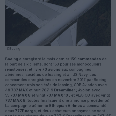
©Boeing
Boeing
a enregistré le mois dernier
159 commandes
de
la part de six clients, dont 153 pour ses monocouloirs
remotorisés, et
livré 70 avions
aux compagnies
aériennes, sociétés de leasing et à l'US Navy. Les
commandes enregistrées en novembre 2017 par Boeing
concernent trois sociétés de leasing, CDB Aviation avec
48
737 MAX
et huit
787-9 Dreamliner
; Avolon avec
55
737 MAX 8
et vingt
737 MAX 10
; et ALAFCO avec vingt
737 MAX 8
(toutes finalisaient une annonce précédente).
La compagnie aérienne
Ethiopian Airlines
a commandé
deux
777F cargo
, et deux acheteurs anonymes se sont
portés acquéreurs de cinq 787-9 Dreamliner et un
747-8F