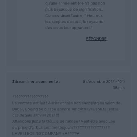
qu’une année entière n’a pas non
plus beaucoup de signification…
Comme disait l’autre, ” Heureux
les simples d’esprit, le royaume
des cieux leur appartient’!
RÉPONDRE
$dreamliner
a commenté :
8 décembre 2017 - 10 h
38 min
?????????????????
Le compte est fait ! Après un très bon shopping au salon de
Dubaï, Boeing se classe encore 1er côté livraison tel est le
cas depuis Janvier2017 !!!
Attendons juste la clôture de l’année ! Peut être avec une
surprise d’airbus comme toujours?????????????????
L❤VE U BOEING COMPANY✈️❤????❤