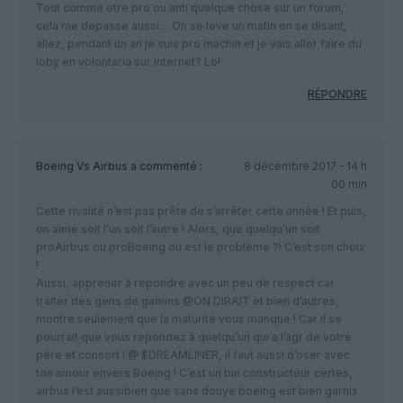
Tout comme etre pro ou anti quelque chose sur un forum,
cela me depasse aussi… On se leve un matin en se disant,
allez, pendant un an je suis pro machin et je vais aller faire du
loby en volontaria sur internet? Lol
RÉPONDRE
Boeing Vs Airbus
a commenté :
8 décembre 2017 - 14 h
00 min
Cette rivalité n’est pas prête de s’arrêter cette année ! Et puis,
on aime soit l’un soit l’autre ! Alors, que quelqu’un soit
proAirbus ou proBoeing où est le problème ?! C’est son choix
!
Aussi, apprener à repondre avec un peu de respect car
traiter des gens de gamins @ON DIRAIT et bien d’autres,
montre seulement que la maturité vous manque ! Car il se
pourrait que vous repondez à quelqu’un qui a l’agr de votre
père et consort ! @ $DREAMLINER, il faut aussi d’oser avec
ton amour envers Boeing ! C’est un bin constructeur certes,
airbus l’est aussibien que sans douye boeing est bien garnis