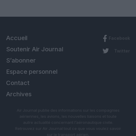
Accueil
Facebook
Soutenir Air Journal
Twitter
S’abonner
Espace personnel
Contact
Archives
Air Journal publie des informations sur les compagnies
aériennes, les avions, les nouvelles liaisons et toute
autre actualité concernant l’aéronautique civile.
Retrouvez sur Air Journal tout ce que vous voulez savoir
sur le transport aérien.