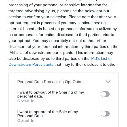
@pas d’accord !
processing of your personal or sensitive information for
Que tu le sois ou pas, on s’en fiche ! Ça ne changera rien aux
targeted advertising by us, please use the below opt-out
données ! Boeing depuis le début de l’année fait beaucoup
section to confirm your selection. Please note that after your
mieux qu’airbus, alors si sa te pique garde tes commentaires
opt-out request is processed you may continue seeing
pro-Airbus dans ta bouche !
interest-based ads based on personal information utilized by
Et pour finir, toi qui a un niveau d’études universitaire très très
us or personal information disclosed to third parties prior to
élevé, entre des enfants de l’école maternelle qui ne
your opt-out. You may separately opt-out of the further
reflechissent pas, mais qui se réjouissent pour des
disclosure of your personal information by third parties on the
commandes fermes et des grands Mr des grands universités
de ce monde qui s’étonne quand airbus n’a vendu que 54
IAB’s list of downstream participants. This information may
avions et demande où sont passés les 430 commandés, qui a
also be disclosed by us to third parties on the
IAB’s List of
une tête ?!
Downstream Participants
that may further disclose it to other
Je ne suis pas d’accord, je ne suis pas d’accord,et puis quoi ?
third parties.
On va fausser les donnés pour te faire plaisir ?!
Personal Data Processing Opt Outs
RÉPONDRE
I want to opt-out of the Sharing of my
personal data.
Opted In
????
a commenté :
8 décembre 2017 - 13
h 07 min
I want to opt-out of the Sale of my
Personal Data.
Avez vous remarqué $ Nixie =$Dreamliner que @
Opted In
Pas d’accord répondait à @Pacha25 et ne