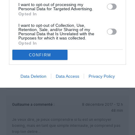
s’adressait pas à vous?
I want to opt-out of processing my
Personal Data for Targeted Advertising.
Opted In
RÉPONDRE
I want to opt-out of Collection, Use,
Retention, Sale, and/or Sharing of my
Personal Data that Is Unrelated with the
Alain45
a commenté :
8 décembre 2017 - 16
Purposes for which it was collected.
h 59 min
Opted In
Boeing fait mieux, cela dépend des domaines. Pas
CONFIRM
aussi simple.
Oui en gros porteurs, pas en monocouloirs.
RÉPONDRE
Data Deletion
Data Access
Privacy Policy
Guillaume
a commenté :
8 décembre 2017 - 12 h
48 min
Je veux dire, je peux comprendre si tu est un employer
boeing, mais en tant que simple internaute, je comprend pas
trop ton delire…