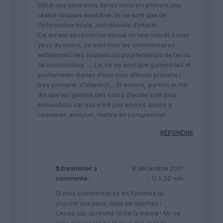
lnEtat des lieux mois Apres mois et reflètent une
réalité toujours évolutive. Ils ne sont que de
l’information brute, non dénuée d’intérêt…
Ce qui est en revanche dénué de tout intérêt à mes
yeux du moins, ce sont tous les commentaires
enflammés des soutiens ou pourfendeurs de tel ou
tel constructeur …. La, ce ne sont que gamineries et
piaillements dignes d’une cour d’école primaire (
tres primaire, d’ailleurs!)… Et encore, parfois je me
dis que les gamins des cours d’école sont plus
excusables car eux n’ont pas encore appris à
raisonner, analyser, mettre en perspective!
RÉPONDRE
$dreamliner
a
8 décembre 2017
commenté :
- 12 h 28 min
Si mes commentaires en flammés te
piquent aux yeux, mais de lunettes !
Chose sûr, la réalité reste la même ! Mr ou