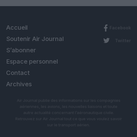
Accueil
Facebook
Soutenir Air Journal
Twitter
S’abonner
Espace personnel
Contact
Archives
Air Journal publie des informations sur les compagnies
aériennes, les avions, les nouvelles liaisons et toute
autre actualité concernant l’aéronautique civile.
Retrouvez sur Air Journal tout ce que vous voulez savoir
sur le transport aérien.