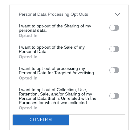
third parties.
RÉPONDRE
Personal Data Processing Opt Outs
I want to opt-out of the Sharing of my
LAISSER UN COMMENTAIRE
personal data.
Opted In
I want to opt-out of the Sale of my
Personal Data.
FAIRE UN DON
Opted In
I want to opt-out of processing my
Appel aux lecteurs !
Personal Data for Targeted Advertising.
Opted In
Soutenez Air Journal participez
à son
développement !
I want to opt-out of Collection, Use,
Retention, Sale, and/or Sharing of my
Personal Data that Is Unrelated with the
Purposes for which it was collected.
Opted In
NOUS SOUTENIR
CONFIRM