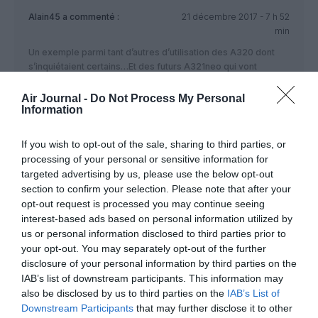
Alain45
a commenté :
21 décembre 2017 - 7 h 52
min
Un exemple parmi tant d’autres d’utilisation des A320 dont
s’inquiétaient certains…Et des futurs A321neo qui vont
arriver…
(sa commande d’A320 devenue A321 et de B737 remonte
Air Journal -
Do Not Process My Personal
Information
d’ailleurs bien avant la guerre froide avec ses voisins).
Qatar étant son réseau, augmente ses dessertes vers des
villes autres que les capitales et dont les destinations ne
If you wish to opt-out of the sale, sharing to third parties, or
nécessitent pas un gros porteur.
processing of your personal or sensitive information for
targeted advertising by us, please use the below opt-out
RÉPONDRE
section to confirm your selection. Please note that after your
opt-out request is processed you may continue seeing
interest-based ads based on personal information utilized by
us or personal information disclosed to third parties prior to
Pet
a commenté :
22 décembre 2017 - 7 h
your opt-out. You may separately opt-out of the further
52 min
disclosure of your personal information by third parties on the
Fermer Teheran.. quelle vision étriquée!
IAB’s list of downstream participants. This information may
La seule raison en étant religieuse.
also be disclosed by us to third parties on the
IAB’s List of
Le monde avance.
Downstream Participants
that may further disclose it to other