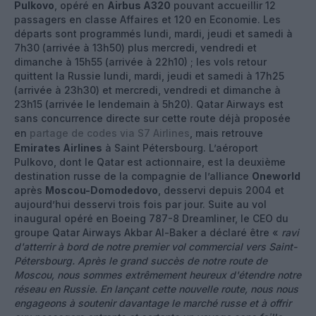
Pulkovo
, opéré en
Airbus A320
pouvant accueillir 12
passagers en classe Affaires et 120 en Economie. Les
départs sont programmés lundi, mardi, jeudi et samedi à
7h30 (arrivée à 13h50) plus mercredi, vendredi et
dimanche à 15h55 (arrivée à 22h10) ; les vols retour
quittent la Russie lundi, mardi, jeudi et samedi à 17h25
(arrivée à 23h30) et mercredi, vendredi et dimanche à
23h15 (arrivée le lendemain à 5h20). Qatar Airways est
sans concurrence directe sur cette route déjà proposée
en
partage de codes via S7 Airlines
, mais retrouve
Emirates Airlines
à Saint Pétersbourg. L’aéroport
Pulkovo, dont le Qatar est actionnaire, est la deuxième
destination russe de la compagnie de l’alliance
Oneworld
après
Moscou-Domodedovo
, desservi depuis 2004 et
aujourd’hui desservi trois fois par jour. Suite au vol
inaugural opéré en Boeing 787-8 Dreamliner, le CEO du
groupe Qatar Airways Akbar Al-Baker a déclaré être «
ravi
d'atterrir à bord de notre premier vol commercial vers Saint-
Pétersbourg. Après le grand succès de notre route de
Moscou, nous sommes extrêmement heureux d'étendre notre
réseau en Russie. En lançant cette nouvelle route, nous nous
engageons à soutenir davantage le marché russe et à offrir