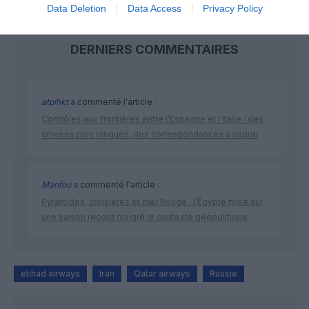
Data Deletion
Data Access
Privacy Policy
DERNIERS COMMENTAIRES
atplhkt
a commenté l'article :
Contrôles aux frontières entre l’Espagne et l’Italie : des
arrivées plus longues, des correspondances à risque
Manfou
a commenté l'article :
Pyramides, croisières et mer Rouge : l’Égypte mise sur
une saison record malgré le contexte géopolitique
etihad airways
Iran
Qatar airways
Russie