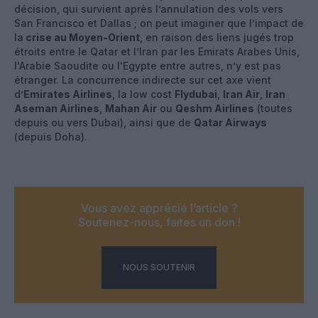
décision, qui survient après l’annulation des vols vers
San Francisco et Dallas ; on peut imaginer que l’impact de
la
crise au Moyen-Orient
, en raison des liens jugés trop
étroits entre le Qatar et l’Iran par les Emirats Arabes Unis,
l'Arabie Saoudite ou l'Egypte entre autres, n’y est pas
étranger. La concurrence indirecte sur cet axe vient
d’
Emirates Airlines
, la low cost
Flydubai
,
Iran Air
,
Iran
Aseman Airlines
,
Mahan Air
ou
Qeshm Airlines
(toutes
depuis ou vers Dubai), ainsi que de
Qatar Airways
(depuis Doha).
Vous avez apprécié l’article ?
Soutenez-nous, faites un don !
NOUS SOUTENIR