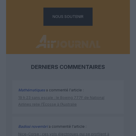
NOUS SOUTENIR
DERNIERS COMMENTAIRES
Mathématiques
a commenté l'article :
19 h 23 sans escale : le Boeing 777F de National
Airlines relie l’Écosse à l’Australie
Badissi novembri
a commenté l'article :
Nice–Corse : ces vols électriques qui se profilent à