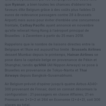
que
Ryanair
, a bien toutes les chances d’obtenir les
faveurs d’Air Belgium grâce à des coûts plus faibles (3
euros de redevance passagers contre 28 à Brussels
Airport) mais aussi pour éviter d’emblée une concurrence
frontale,
Cathay Pacific
ayant annoncé en novembre
qu’elle relierait Hong Kong à l’aéroport principal de
Bruxelles : à Zaventem à partir du 25 mars 2018.
Rappelons que le nombre de liaisons directes entre la
Belgique et l’Asie est aujourd’hui limité :
Brussels Airlines
dessert Mumbai depuis le printemps,
Hainan Airlines
se
pose dans la capitale belge en provenance de Pékin et
Shanghai, tandis
qu’ANA
(All Nippon Airways) se pose à
Bruxelles en provenance de Tokyo-Narita et
Thai
Airways
depuis Bangkok–Suvarnabhumi.
Air Belgium prévoit d’opérer jusqu’à quatre Airbus A340-
300 provenant de Finnair, dont on connait désormais la
configuration : 21 passagers en classe Affaires, 21 en
Premium en 2+3+2 et 264 en Economie (2+4+2), soit 306
places au total.