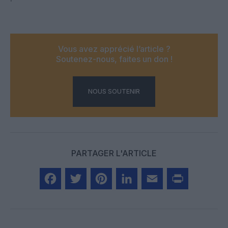
Vous avez apprécié l’article ?
Soutenez-nous, faites un don !
NOUS SOUTENIR
PARTAGER L'ARTICLE
Facebook
Twitter
Pinterest
LinkedIn
Email
Print