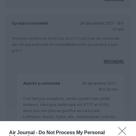
Eyraud
a commenté :
24 décembre 2017 - 18 h
01 min
Pourquoi mettre un A340 sur du LC ? Les frais de carburant
de cet appareil sont-ils compatibles avec un service à bas-
prix ?
RÉPONDRE
Alain45
a commenté :
25 décembre 2017 -
18 h 33 min
Il ne faut pas exagérer, certes quadri mais petits
moteurs, bien plus petits que sur B777 et A350,
donc pas non plus un gouffre en carburant.
Lufthansa, Iberia , Qatar, etc…nombreuses sont les
compagnies qui exploitent encore cet avion.
Voilà pourquoi certaines compagnies le prennent en
Air Journal -
Do Not Process My Personal
occasion, avion bien moins cher à l’achat. L’Iran en a