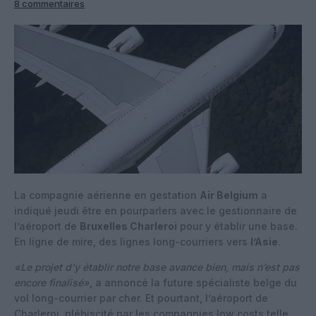
8 commentaires
La compagnie aérienne en gestation
Air Belgium
a
indiqué jeudi être en pourparlers avec le gestionnaire de
l’aéroport de
Bruxelles Charleroi
pour y établir une base.
En ligne de mire, des lignes long-courriers vers
l’Asie
.
«Le projet d’y établir notre base avance bien, mais n’est pas
encore finalisé»
, a annoncé la future spécialiste belge du
vol long-courrier par cher. Et pourtant, l’aéroport de
Charleroi, plébiscité par les compagnies low costs telle