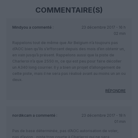
COMMENTAIRE(S)
Mindyou
a commenté :
23 décembre 2017 - 16 h
02 min
Rappelons tout de même que Air Belgium n’a toujours pas
d’AOC bien qu’ils s’efforcent depuis des mois d’en obtenir un,
en vain jusqu’à présent. Rappelons aussi que la piste de
Charleroi n’a que 2550 m, ce qui est peu pour faire décoller
un A340 long courrier. Il y a bien un projet d’allongement de
cette piste, mais il ne sera pas réalisé avant au moins un an ou
deux.
RÉPONDRE
nordikcam
a commenté :
23 décembre 2017 - 18 h
01 min
Pas de base déterminée, pas d’AOC autorisation de voler,
pas d’avion…piste trop courte à Charleroi qui ne sera