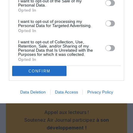
I want to opt-out of the Sale of my
Personal Data.
Opted In
Alex
a commenté :
25 décembre 2017 - 17 h
I want to opt-out of processing my
Personal Data for Targeted Advertising.
14 min
Opted In
Peut-on faire une livrée encore plus laide, svp?
I want to opt-out of Collection, Use,
Retention, Sale, and/or Sharing of my
RÉPONDRE
Personal Data that Is Unrelated with the
Purposes for which it was collected.
Opted In
LAISSER UN COMMENTAIRE
CONFIRM
Data Deletion
Data Access
Privacy Policy
FAIRE UN DON
Appel aux lecteurs !
Soutenez Air Journal participez
à son
développement !