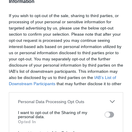
Information
acheté plusieurs par exemple.
Certaines compagnies le suppriment aussi pour
If you wish to opt-out of the sale, sharing to third parties, or
harmoniser leur flotte ou suppriment l’A340 avec
processing of your personal or sensitive information for
l’arrivée des nouvelles générations de 787 ou 350,
targeted advertising by us, please use the below opt-out
c’est le cas de FINNAIR.
section to confirm your selection. Please note that after your
RÉPONDRE
opt-out request is processed you may continue seeing
interest-based ads based on personal information utilized by
us or personal information disclosed to third parties prior to
your opt-out. You may separately opt-out of the further
disclosure of your personal information by third parties on the
Xavier
a commenté :
25 décembre 2017 - 8 h
IAB’s list of downstream participants. This information may
08 min
also be disclosed by us to third parties on the
IAB’s List of
Bonjour, drôle de projet, pour faire du low cost on comprime
Downstream Participants
that may further disclose it to other
les frais. Alors pourquoi des A340 Quadrireacteurs, que les
third parties.
autre compagnies suppriment ?Pourquoi Charleroi, qui n’a
pas de connections avec l’Europe,à part du charter Tui fly et
Personal Data Processing Opt Outs
Ryanair et qui à une piste trop petite pour les faire décoller à
I want to opt-out of the Sharing of my
pleine charge ? Chercher l’erreur. Où est le rentabilité ? Drôle
personal data.
de projet.
Opted In
RÉPONDRE