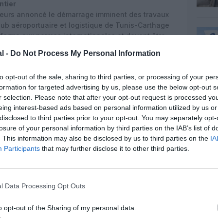
ntier
lleurs annoncé le démarrage imminent des travaux
hub aéroportuaire et logistique de Tunis-Carthage
forme aux normes internationales et devant être
rmaceutiques.
l -
Do Not Process My Personal Information
uivent intensivement pour l’ouverture de ce centre,
30 ingénieurs a d’ores et déjà été engagé et placé
to opt-out of the sale, sharing to third parties, or processing of your per
ssements de 90 millions de dinars, il emploiera en
formation for targeted advertising by us, please use the below opt-out s
s en a aéronautique.
r selection. Please note that after your opt-out request is processed y
eing interest-based ads based on personal information utilized by us or
ements ont atteint, 52 millions de dinars et les
disclosed to third parties prior to your opt-out. You may separately opt-
17, elle a chargé environ 4 mille tonnes. Pour la
losure of your personal information by third parties on the IAB’s list of
ents passeront à 70 millions de dinars et ses
. This information may also be disclosed by us to third parties on the
IA
Participants
that may further disclose it to other third parties.
l Data Processing Opt Outs
z apprécié l’article ?
o opt-out of the Sharing of my personal data.
-nous, faites un don !