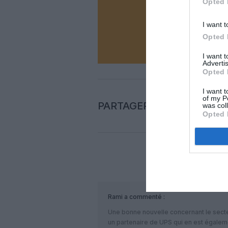
Opted 
I want t
N
Opted 
I want 
Advertis
Opted 
I want t
of my P
PARTAGER L'ARTICLE
was col
Opted 
COM
Rami
a commenté :
Une bonne nouvelle concernant le secte
un partenaire de UPS qui en est égaleme