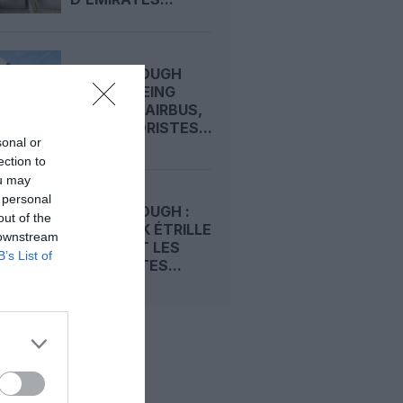
FARNBOROUGH
2026 : BOEING
DEVANCE AIRBUS,
LES MOTORISTES...
sonal or
ection to
ou may
 personal
FARNBOROUGH :
out of the
TIM CLARK ÉTRILLE
 downstream
BOEING ET LES
B’s List of
MOTORISTES...