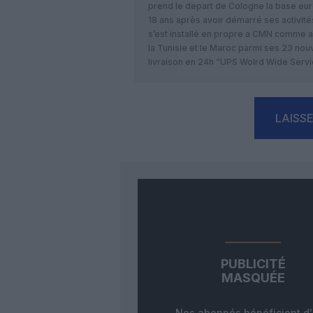
prend le depart de Cologne la base eu
18 ans après avoir démarré ses activités
s’est installé en propre a CMN comme a 
la Tunisie et le Maroc parmi ses 23 no
livraison en 24h “UPS Wolrd Wide Servi
LAISS
PUBLICITÉ
MASQUÉE
Nos abonnés bénéficient d