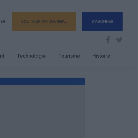
TER
SOUTENIR AIR JOURNAL
S'ABONNER
nt
Technologie
Tourisme
Histoire
Pratique
Hôtellerie
Voyages d’affaires