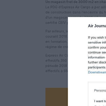
Un magasin fret de 3000 m2 en cha
Le PDG d’Express Air Cargo a par ai
de construction dans l’enceinte du 
d’un magasin cargo de 3000 m², con
certifié CEIV pour les produits pha
Air Journa
Par ailleurs,
les préparatifs se pours
courant 2018. Un premier groupe de 
If you wish 
en formation. Totalisant des investi
sensitive in
régime de croissance 400 ingénieur
confirm you
continue se
Express Air Cargo, dont les investiss
information 
effectifs 350 cadres et agents. En 20
further disc
période 2018 -2019, ses investissem
participants
effectifs à 550 salariés.
Downstream 
Persona
Vous ave
I want t
Soutenez