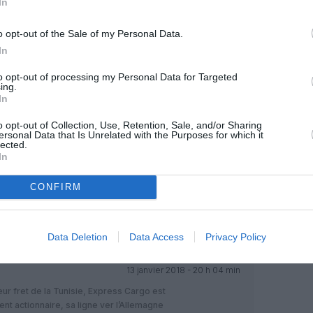
In
o opt-out of the Sale of my Personal Data.
OUS SOUTENIR
In
to opt-out of processing my Personal Data for Targeted
ing.
In
o opt-out of Collection, Use, Retention, Sale, and/or Sharing
ersonal Data that Is Unrelated with the Purposes for which it
lected.
In
Facebook
Twitter
Pinterest
LinkedIn
Email
Print
CONFIRM
MENTAIRE(S)
Data Deletion
Data Access
Privacy Policy
13 janvier 2018 - 20 h 04 min
ur fret de la Tunisie, Express Cargo est
nt actionnaire, sa ligne ver l’Allemagne