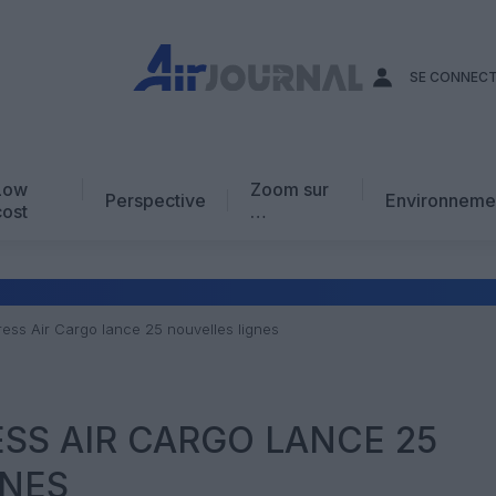
SE CONNEC
Low
Zoom sur
Perspective
Environneme
cost
…
Edito
En chiffres
Avis d’expert
ress Air Cargo lance 25 nouvelles lignes
AJ Académie
Vidéo
ESS AIR CARGO LANCE 25
GNES