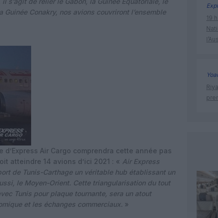
l s’agit de relier le Gabon, la Guinée Equatoriale, le
Expl
la Guinée Conakry, nos avions couvriront l’ensemble
19 h
Nati
l’Au
Yoa
Riy
prem
lotte d’Express Air Cargo comprendra cette année pas
it atteindre 14 avions d’ici 2021 : «
Air Express
oport de Tunis-Carthage un véritable hub établissant un
aussi, le Moyen-Orient. Cette triangularisation du tout
ec Tunis pour plaque tournante, sera un atout
omique et les échanges commerciaux.
»