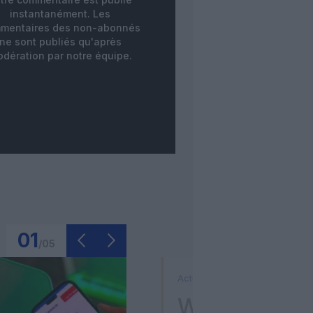
instantanément. Les
mentaires des non-abonnés
ne sont publiés qu'après
dération par notre équipe.
01
/
05
Actualité
Washington D