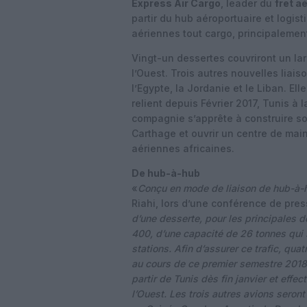
Express Air Cargo
, leader du
fret a
partir du hub aéroportuaire et logis
aériennes tout cargo, principalement
Vingt-un dessertes couvriront un lar
l’Ouest. Trois autres nouvelles liai
l’Egypte, la Jordanie et le Liban. El
relient depuis Février 2017, Tunis à l
compagnie s’apprête à construire so
Carthage et ouvrir un centre de mai
aériennes africaines.
De hub-à-hub
«
Conçu en mode de liaison de hub-à-
Riahi, lors d’une conférence de pres
d’une desserte, pour les principales d
400, d’une capacité de 26 tonnes qui s
stations. Afin d’assurer ce trafic, qua
au cours de ce premier semestre 2018
partir de Tunis dès fin janvier et effec
l’Ouest. Les trois autres avions seron