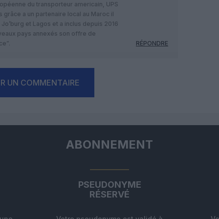
ropéenne du transporteur americain, UPS
 grâce a un partenaire local au Maroc il
Jo’burg et Lagos et a inclus depuis 2016
uveaux pays annexés son offre de
ce”.
RÉPONDRE
ER UN COMMENTAIRE
ABONNEMENT
PSEUDONYME
RÉSERVÉ
'une
Votre pseudonyme est validé à
Vo