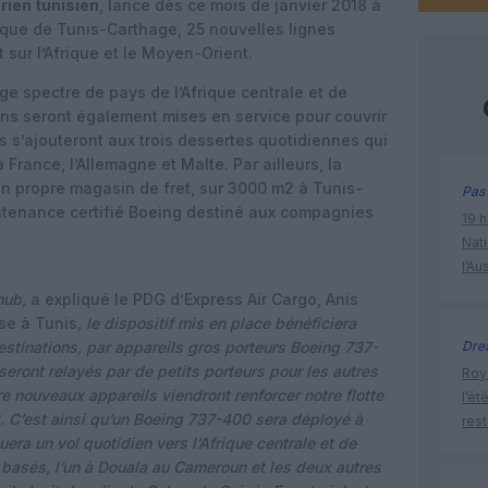
érien tunisien
, lance dès ce mois de janvier 2018 à
tique de Tunis-Carthage, 25 nouvelles lignes
 sur l’Afrique et le Moyen-Orient.
ge spectre de pays de l’Afrique centrale et de
sons seront également mises en service pour couvrir
les s’ajouteront aux trois dessertes quotidiennes qui
a France, l’Allemagne et Malte. Par ailleurs, la
n propre magasin de fret, sur 3000 m2 à Tunis-
Pas 
ntenance certifié Boeing destiné aux compagnies
19 h
Nati
l’Au
hub,
a expliqué le PDG d’Express Air Cargo, Anis
se à Tunis
, le dispositif mis en place bénéficiera
estinations, par appareils gros porteurs Boeing 737-
Dre
eront relayés par de petits porteurs pour les autres
Roya
tre nouveaux appareils viendront renforcer notre flotte
l’ét
. C’est ainsi qu’un Boeing 737-400 sera déployé à
res
tuera un vol quotidien vers l’Afrique centrale et de
t basés, l’un à Douala au Cameroun et les deux autres