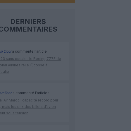
DERNIERS
COMMENTAIRES
si Cool
a commenté l'article :
 23 sans escale : le Boeing 777F de
onal Airlines relie l’Écosse à
stralie
amliner
a commenté l'article :
l Air Maroc : capacité record pour
é, mais les prix des billets d’avion
tent sous tension