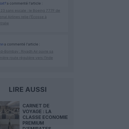
oit?
a commenté l'article :
 23 sans escale : le Boeing 777F de
onal Airlines relie l’Écosse à
stralie
nn
a commenté l'article :
ad–Bombay : Riyadh Air ouvre sa
ière route régulière vers l’Inde
LIRE AUSSI
CARNET DE
VOYAGE : LA
CLASSE ECONOMIE
PREMIUM
D’EMIRATES...