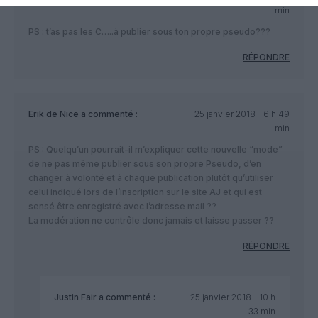
min
PS : t’as pas les C…..à publier sous ton propre pseudo???
RÉPONDRE
Erik de Nice
a commenté :
25 janvier 2018 - 6 h 49
min
PS : Quelqu’un pourrait-il m’expliquer cette nouvelle “mode”
de ne pas même publier sous son propre Pseudo, d’en
changer à volonté et à chaque publication plutôt qu’utiliser
celui indiqué lors de l’inscription sur le site AJ et qui est
sensé être enregistré avec l’adresse mail ??
La modération ne contrôle donc jamais et laisse passer ??
RÉPONDRE
Justin Fair
a commenté :
25 janvier 2018 - 10 h
33 min