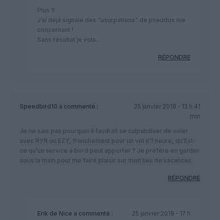
Plus 1!
J’ai déjà signalé des “usurpations” de pseudos me
concernant !
Sans résultat je vois…
RÉPONDRE
Speedbird10
a commenté :
25 janvier 2018 - 13 h 41
min
Je ne sais pas pourquoi il faudrait se culpabiliser de voler
avec RYR ou EZY, franchement pour un vol d’1 heure, qu’Est-
ce qu’un service à bord peut apporter ? Je préfère en garder
sous la main pour me faire plaisir sur mon lieu de vacances.
RÉPONDRE
Erik de Nice
a commenté :
25 janvier 2018 - 17 h