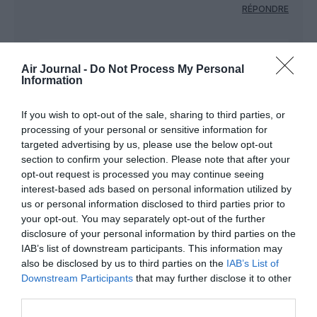
RÉPONDRE
Bird
a commenté :
24 janvier 2018 - 20 h
Air Journal -
Do Not Process My Personal
55 min
Information
et pourquoi tu es idiot?
If you wish to opt-out of the sale, sharing to third parties, or
RÉPONDRE
processing of your personal or sensitive information for
targeted advertising by us, please use the below opt-out
section to confirm your selection. Please note that after your
Airbid
a commenté :
24 janvier 2018 - 22 h
opt-out request is processed you may continue seeing
38 min
interest-based ads based on personal information utilized by
us or personal information disclosed to third parties prior to
Vu la multitude de low cost, il faut croire que le
your opt-out. You may separately opt-out of the further
monde est rempli de sauvages ( qui par définition
disclosure of your personal information by third parties on the
ne sont pas élevés ) mdr.
IAB’s list of downstream participants. This information may
RÉPONDRE
also be disclosed by us to third parties on the
IAB’s List of
Downstream Participants
that may further disclose it to other
third parties.