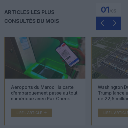
01
/
05
ARTICLES LES PLUS
CONSULTÉS DU MOIS
Aéroports du Maroc : la carte
Washington Du
d’embarquement passe au tout
Trump lance u
numérique avec Pax Check
de 22,5 millia
LIRE L'ARTICLE
LIRE L'ARTICL