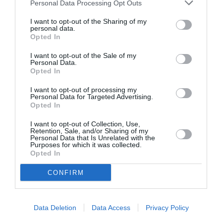
Personal Data Processing Opt Outs
Erik de Nice
a commenté :
24 janvier 2018 - 21 h 30
min
I want to opt-out of the Sharing of my
personal data.
Ceux qui aiment se faire emmerder pour deux fois plus cher
Opted In
sont de plus en plus rares, ca ne t’aura pas échappé??
On les nomment les passagers pas très “avisés” (Lol)
I want to opt-out of the Sale of my
Personal Data.
aujourd’hui, à en juger par le succès de la Compagnie
Opted In
orange..
I want to opt-out of processing my
RÉPONDRE
Personal Data for Targeted Advertising.
Opted In
I want to opt-out of Collection, Use,
Airbid
a commenté :
25 janvier 2018 - 9 h
Retention, Sale, and/or Sharing of my
20 min
Personal Data that Is Unrelated with the
Purposes for which it was collected.
+1000
Opted In
RÉPONDRE
CONFIRM
Data Deletion
Data Access
Privacy Policy
Erik de Nice
a commenté :
24 janvier 2018 - 21 h 31