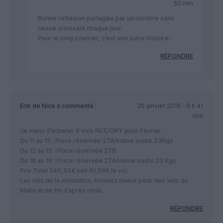
50 min
Bonne réflexion partagée par un nombre sans
cesse croissant chaque jour.
Pour le long courrier, c’est une autre histoire..
RÉPONDRE
Erik de Nice
a commenté :
26 janvier 2018 - 9 h 41
min
Je viens d’acheter 6 vols NCE/ORY pour Février :
Du 11 au 15 : Place réservée 27A/valise soute 23Kgs
Du 12 au 15 : Place réservée 27B
Du 18 au 19 : Place réservée 27A/valise soute 23 Kgs
Prix Total 546,54€ soit 91,09€ le vol.
Les rois de la simulation, trouvez mieux pour des vols du
Matin et de fin d’après-midi..
RÉPONDRE