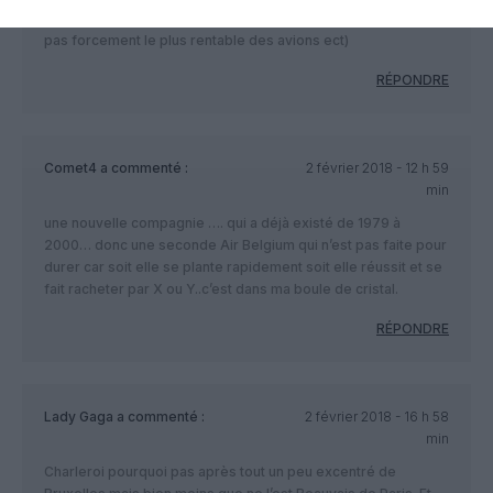
(concurrence de Cathay qui ouvre un HKG-BRU en mars, a340
pas forcement le plus rentable des avions ect)
RÉPONDRE
Comet4
a commenté :
2 février 2018 - 12 h 59
min
une nouvelle compagnie …. qui a déjà existé de 1979 à
2000… donc une seconde Air Belgium qui n’est pas faite pour
durer car soit elle se plante rapidement soit elle réussit et se
fait racheter par X ou Y..c’est dans ma boule de cristal.
RÉPONDRE
Lady Gaga
a commenté :
2 février 2018 - 16 h 58
min
Charleroi pourquoi pas après tout un peu excentré de