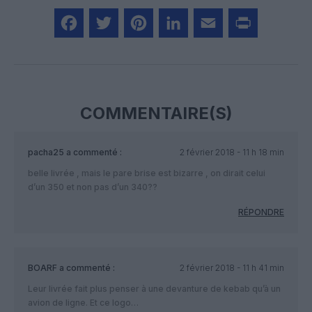
Facebook
Twitter
Pinterest
LinkedIn
Email
Print
COMMENTAIRE(S)
pacha25
a commenté :
2 février 2018 - 11 h 18 min
belle livrée , mais le pare brise est bizarre , on dirait celui
d’un 350 et non pas d’un 340??
RÉPONDRE
BOARF
a commenté :
2 février 2018 - 11 h 41 min
Leur livrée fait plus penser à une devanture de kebab qu’à un
avion de ligne. Et ce logo…