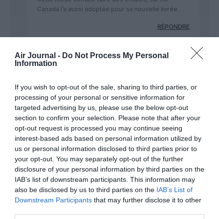
Canada l’a aussi adoptée pour sa nouvelle livrée.
RÉPONDRE
Air Journal -
Do Not Process My Personal
H30
a commenté :
2 février 2018 - 12 h 12
Information
min
La piste me parait aussi courte mais les a343 d’AF
If you wish to opt-out of the sale, sharing to third parties, or
décollent bien de SXM alors que la piste est plus
processing of your personal or sensitive information for
courte qu’à CRL
targeted advertising by us, please use the below opt-out
section to confirm your selection. Please note that after your
RÉPONDRE
opt-out request is processed you may continue seeing
interest-based ads based on personal information utilized by
us or personal information disclosed to third parties prior to
aviatik
a commenté :
2 février 2018 - 12 h
your opt-out. You may separately opt-out of the further
49 min
disclosure of your personal information by third parties on the
IAB’s list of downstream participants. This information may
Ce sera très sportif au décollage….réacteurs à fond
also be disclosed by us to third parties on the
IAB’s List of
et freins encore bloqués…..pas de cargo dans les
Downstream Participants
that may further disclose it to other
soutes en plus je doute fort que les vols seront
third parties.
remplis à 100% il faut plutot se poser la question si