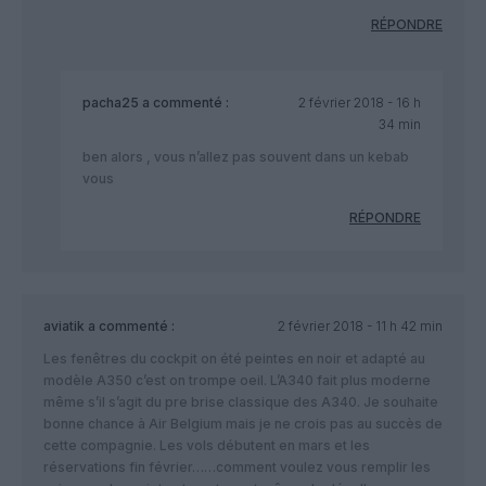
RÉPONDRE
pacha25
a commenté :
2 février 2018 - 16 h
34 min
ben alors , vous n’allez pas souvent dans un kebab
vous
RÉPONDRE
aviatik
a commenté :
2 février 2018 - 11 h 42 min
Les fenêtres du cockpit on été peintes en noir et adapté au
modèle A350 c’est on trompe oeil. L’A340 fait plus moderne
même s’il s’agit du pre brise classique des A340. Je souhaite
bonne chance à Air Belgium mais je ne crois pas au succès de
cette compagnie. Les vols débutent en mars et les
réservations fin février……comment voulez vous remplir les