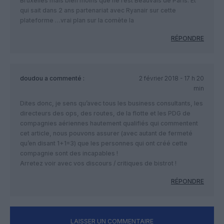
Bruxelles mais bien moins que ne l’est Beauvais de Paris. Et
qui sait dans 2 ans partenariat avec Ryanair sur cette
plateforme …vrai plan sur la comète la
RÉPONDRE
doudou
a commenté :
2 février 2018 - 17 h 20
min
Dites donc, je sens qu’avec tous les business consultants, les
directeurs des ops, des routes, de la flotte et les PDG de
compagnies aériennes hautement qualifiés qui commentent
cet article, nous pouvons assurer (avec autant de fermeté
qu’en disant 1+1=3) que les personnes qui ont créé cette
compagnie sont des incapables !
Arretez voir avec vos discours / critiques de bistrot !
RÉPONDRE
LAISSER UN COMMENTAIRE