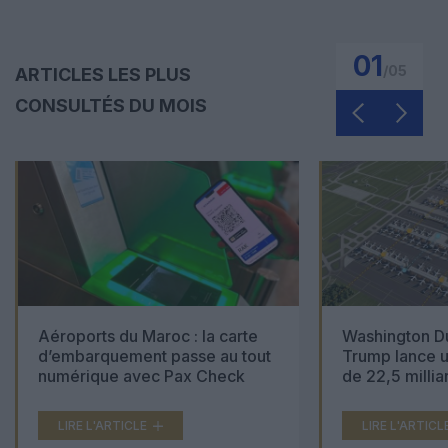
01
/
05
ARTICLES LES PLUS
CONSULTÉS DU MOIS
Aéroports du Maroc : la carte
Washington Du
d’embarquement passe au tout
Trump lance u
numérique avec Pax Check
de 22,5 millia
LIRE L'ARTICLE
LIRE L'ARTICL