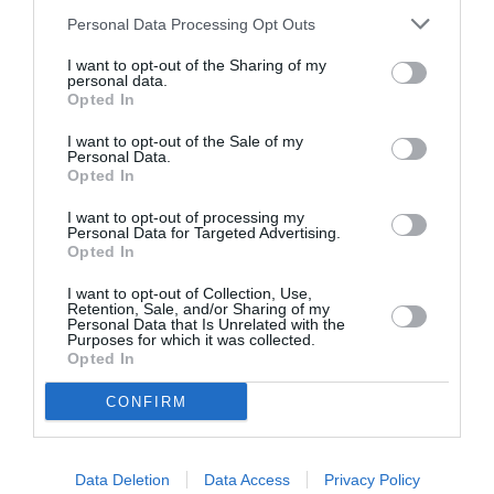
AB va bien décoller un jour…. j’y crois pas…
Personal Data Processing Opt Outs
réservations possibles dès fin février pour des vols
qui commencent en mars?????
I want to opt-out of the Sharing of my
personal data.
RÉPONDRE
Opted In
I want to opt-out of the Sale of my
Personal Data.
blise
a commenté :
2 février 2018 - 13 h
Opted In
46 min
I want to opt-out of processing my
Princess Juliana (de l’île de Saint-Martin) 2 180 m.
Personal Data for Targeted Advertising.
Opted In
RÉPONDRE
I want to opt-out of Collection, Use,
Retention, Sale, and/or Sharing of my
Personal Data that Is Unrelated with the
Purposes for which it was collected.
Opted In
H30
a commenté :
2 février 2018 - 12 h 30
min
CONFIRM
Je souhaite toute la réussite à cette nouvelle compagnie mais
leur stratégie de se lancer dans le long courrier à partir d’un
aéroport excentré et orienté low cost ou Ryanair règne en
Data Deletion
Data Access
Privacy Policy
maitre est surprenante. Je crains que ce projet soit utopiste