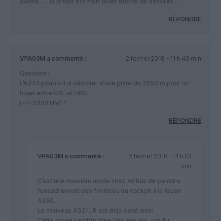
avions……la projet est mort avant même de décoller…..
RÉPONDRE
VPA03M
a commenté :
2 février 2018 - 11 h 49 min
Question :
L’A343 pourra-t-il décoller d’une piste de 2550 m pour un
trajet entre CRL et HKG
(+/- 5300 NM) ?
RÉPONDRE
VPA03M
a commenté :
2 février 2018 - 11 h 53
min
C’est une nouvelle mode chez Airbus de peindre
l’encadrement des fenêtres du cockpit à la façon
A350.
Le nouveau A321 LR est déjà peint ainsi.
Cette mode semble faire des émules, car Air