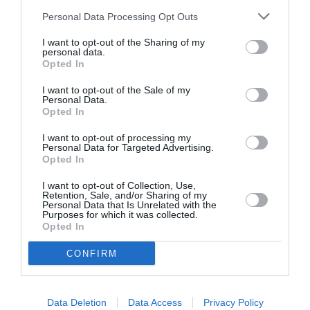
qu’en Espagne on dîne plutôt tard) : on a l’impression que
Personal Data Processing Opt Outs
c’est fait pour que le personnel en cabine soit tranquille le
plus vite possible et non pas d’abord servir le passager, ses
I want to opt-out of the Sharing of my
besoins et son bien être.
personal data.
On sent -un personnel âgé- aimable mais sans plus établi
Opted In
dans une routine, pressé d’en finir…
Prestation très moyenne dans l’ensemble, ont une belle
I want to opt-out of the Sale of my
Personal Data.
marge de progrès !
Opted In
Hâte de voler en A350 ! Devrai patienter, prochains vols
seront en B777.
I want to opt-out of processing my
Personal Data for Targeted Advertising.
RÉPONDRE
Opted In
I want to opt-out of Collection, Use,
Retention, Sale, and/or Sharing of my
Clo2B
a commenté :
4 février 2018 - 18 h
Personal Data that Is Unrelated with the
Purposes for which it was collected.
20 min
Opted In
Je profite de cet article sur l’A 350, pour vous
répondre concernant une éventuelle version fret de
CONFIRM
l’A350 1000 :
Quelle pourrait en être l’intérêt par rapport à un
777F, vu que son fuselage est un peu moins large,
Data Deletion
Data Access
Privacy Policy
et qu’il reviendrait forcément plus cher qu’un avion