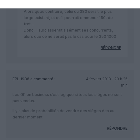
déjà amorti ?
Alors qu’au contraire, celui du 380 serait le plus
large existant, et qu’il pourrait emmener 150t de
fret…
Donc, il surclasserait aisément ses concurrents,
alors que ce ne serait pas le cas pour le 350 1000
RÉPONDRE
EPL 1986
a commenté :
4 février 2018 - 20 h 25
min
Les GP en business c’est logique si tous les sièges ne sont
pas vendus.
Il y a plus de probabilités de vendre des sièges éco au
dernier moment.
RÉPONDRE