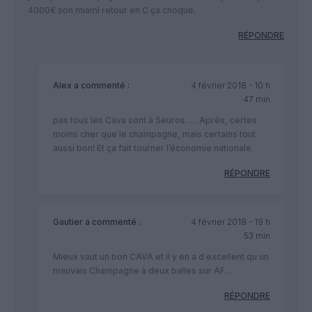
4000€ son miami retour en C ça choque.
RÉPONDRE
Alex
a commenté :
4 février 2018 - 10 h
47 min
pas tous les Cava sont à 5euros….. Après, certes
moins cher que le champagne, mais certains tout
aussi bon! Et ça fait tourner l’économie nationale.
RÉPONDRE
Gautier
a commenté :
4 février 2018 - 19 h
53 min
Mieux vaut un bon CAVA et il y en a d excellent qu un
mauvais Champagne à deux balles sur AF…
RÉPONDRE