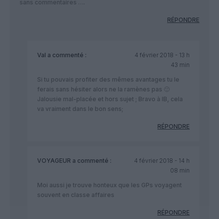
sans commentaires ….
RÉPONDRE
Val
a commenté :
4 février 2018 - 13 h
43 min
Si tu pouvais profiter des mêmes avantages tu le
ferais sans hésiter alors ne la ramènes pas 🙂
Jalousie mal-placée et hors sujet ; Bravo à IB, cela
va vraiment dans le bon sens;
RÉPONDRE
VOYAGEUR
a commenté :
4 février 2018 - 14 h
08 min
Moi aussi je trouve honteux que les GPs voyagent
souvent en classe affaires
RÉPONDRE