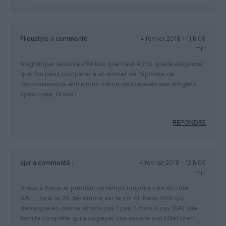
Filoustyle
a commenté :
4 février 2018 - 11 h 08
min
Magnifique réussite d’Airbus que c’est A350 quelle élégance
que l’on peux comparer à un airliner de l’époque car
reconnaissable entre tous même de loin avec ses winglets
spécifique, Bravo !
!
RÉPONDRE
ajar
a commenté :
4 février 2018 - 12 h 06
min
Bravo à Iberia et pendant ce temps toujours rien du côté
d’AF… ha si le 26 décembre sur le vol AF Paris NYK qui
débarque en classe affaire pas 1 pas 2 mais 9 pax (GP) une
famille complète qui a du payer une misère son billet bref