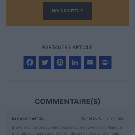
NOUS SOUTENIR
PARTAGER L'ARTICLE
Facebook
Twitter
Pinterest
LinkedIn
Email
Print
COMMENTAIRE(S)
Leo
a commenté :
4 février 2018 - 10 h 11 min
Bravo pour cette nouvelle C class et ce nouvel avion. Manque
plus que le champagne. Car bon du cava à 5€ quand on paie