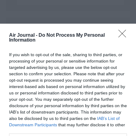
charlie
a commenté :
4 février 2018 - 13 h 37
min
Air Journal -
Do Not Process My Personal
Information
LH n’a rien inventé avec sa nouvelle livrée: Une copie d’UTA,
de JOON et d’Ibéria dans une autre couleur…
If you wish to opt-out of the sale, sharing to third parties, or
Je veux bien être payé pour proposer des “concepts” aussi
processing of your personal or sensitive information for
nuls…
targeted advertising by us, please use the below opt-out
section to confirm your selection. Please note that after your
RÉPONDRE
opt-out request is processed you may continue seeing
interest-based ads based on personal information utilized by
us or personal information disclosed to third parties prior to
Alain45
a commenté :
4 février 2018 - 14 h 53
your opt-out. You may separately opt-out of the further
min
disclosure of your personal information by third parties on the
IAB’s list of downstream participants. This information may
Volé récemment en biz avec Iberia.
also be disclosed by us to third parties on the
IAB’s List of
Avoir des avions neufs, ok ! Mais un personnel plus impliqué
Downstream Participants
that may further disclose it to other
est essentiel.
third parties.
Personnel peu impliqué. Service dîner servi très tôt (alors