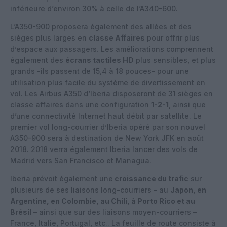
inférieure d’environ 30% à celle de l’A340-600.
L’A350-900 proposera également des allées et des
sièges plus larges en
classe Affaires
pour offrir plus
d’espace aux passagers. Les améliorations comprennent
également des
écrans tactiles HD
plus sensibles, et plus
grands -ils passent de 15,4 à 18 pouces- pour une
utilisation plus facile du système de divertissement en
vol. Les Airbus A350 d’Iberia disposeront de 31 sièges en
classe affaires dans une configuration
1-2-1
, ainsi que
d’une connectivité Internet haut débit par satellite. Le
premier vol long-courrier d’Iberia opéré par son nouvel
A350-900 sera à destination de New York JFK en août
2018.
2018 verra également Iberia lancer des vols de
Madrid vers
San Francisco et Managua
.
Iberia prévoit également une
croissance du trafic
sur
plusieurs de ses liaisons long-courriers – au
Japon, en
Argentine, en Colombie, au Chili, à Porto Rico et au
Brésil
– ainsi que sur des liaisons moyen-courriers –
France, Italie, Portugal, etc.. La feuille de route consiste à