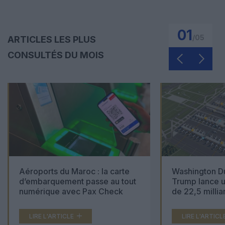
01
/
05
ARTICLES LES PLUS
CONSULTÉS DU MOIS
Aéroports du Maroc : la carte
Washington Du
d’embarquement passe au tout
Trump lance u
numérique avec Pax Check
de 22,5 millia
LIRE L'ARTICLE
LIRE L'ARTICL