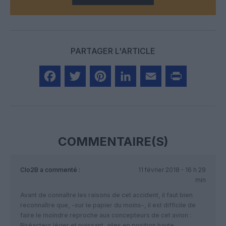
PARTAGER L'ARTICLE
Facebook
Twitter
Pinterest
LinkedIn
Email
Print
COMMENTAIRE(S)
Clo2B
a commenté :
11 février 2018 - 16 h 29
min
Avant de connaître les raisons de cet accident, il faut bien
reconnaître que, -sur le papier du moins-, il est difficile de
faire le moindre reproche aux concepteurs de cet avion :
Biréacteur léger et puissant, ailes en position haute,