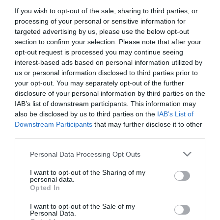
Swissair
a commenté :
11 février 2018 - 23 h 09
If you wish to opt-out of the sale, sharing to third parties, or
min
processing of your personal or sensitive information for
Oui mais la poste russe ne possede pas d’helico ^^
targeted advertising by us, please use the below opt-out
section to confirm your selection. Please note that after your
RÉPONDRE
opt-out request is processed you may continue seeing
interest-based ads based on personal information utilized by
us or personal information disclosed to third parties prior to
your opt-out. You may separately opt-out of the further
LAISSER UN COMMENTAIRE
disclosure of your personal information by third parties on the
IAB’s list of downstream participants. This information may
also be disclosed by us to third parties on the
IAB’s List of
Downstream Participants
that may further disclose it to other
FAIRE UN DON
third parties.
Personal Data Processing Opt Outs
Appel aux lecteurs !
Soutenez Air Journal participez
à son
I want to opt-out of the Sharing of my
personal data.
développement !
Opted In
I want to opt-out of the Sale of my
Personal Data.
NOUS SOUTENIR