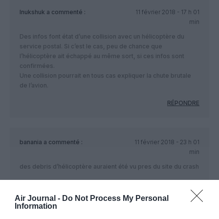
Inukshuk
a commenté :
11 février 2018 - 17 h 01
min
Des infos font état d’une collision avec un hélicoptère du
service postal. Si c’est le cas, peu de chance que
l’hélicoptère ait échappé au même sort, si ces infos sont
confirmées.
Une collision pourrait en tous cas expliquer la chute brutale
de l’avion.
RÉPONDRE
banania
a commenté :
11 février 2018 - 23 h 01
min
des debris d’hélicoptère auraient été vu pres du site du crash
RÉPONDRE
Air Journal -
Do Not Process My Personal
Information