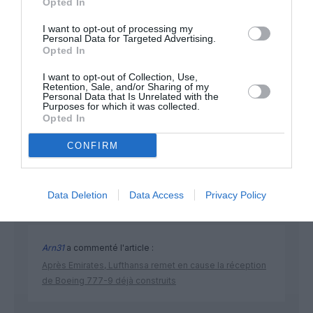
Opted In
I want to opt-out of processing my
Personal Data for Targeted Advertising.
Opted In
I want to opt-out of Collection, Use,
Retention, Sale, and/or Sharing of my
Personal Data that Is Unrelated with the
Purposes for which it was collected.
DERNIERS COMMENTAIRES
Opted In
CONFIRM
Manfou
a commenté l'article :
Pyramides, croisières et mer Rouge : l’Égypte mise sur
Data Deletion
Data Access
Privacy Policy
une saison record malgré le contexte géopolitique
Arn31
a commenté l'article :
Après Emirates, Lufthansa remet en cause la réception
de Boeing 777-9 déjà construits