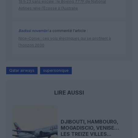
19 h 23 sans escale : le Boeing 777F de National
Airlines relie l’Écosse à l’Australie
Badissi novembri
a commenté l'article :
Nice–Corse : ces vols électriques qui se profilent à
l’horizon 2030
Qatar airways
supersonique
LIRE AUSSI
DJIBOUTI, HAMBOURG,
MOGADISCIO, VENISE…
LES TREIZE VILLES...