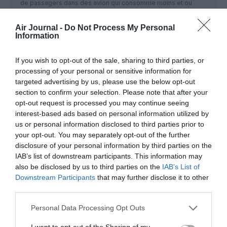
de passagers dans des avion qui consomme moins et ou
pollue moins pour des clients qui veules des billets toujours
moins cher avec un maximum de confort j’espère avoir
Air Journal -
Do Not Process My Personal
répondu à t question et ne pense pas avoir dit trop de sottise
Information
RÉPONDRE
If you wish to opt-out of the sale, sharing to third parties, or
processing of your personal or sensitive information for
targeted advertising by us, please use the below opt-out
section to confirm your selection. Please note that after your
Euclide
a commenté :
25 février 2018 - 12 h 31
min
opt-out request is processed you may continue seeing
interest-based ads based on personal information utilized by
C’est un gag ou quoi ?
us or personal information disclosed to third parties prior to
Qatar Airways est compagnie de lancement de ce qui est
your opt-out. You may separately opt-out of the further
éprouvé ou presque. Les réacteurs PW sont sortis de sa
disclosure of your personal information by third parties on the
commande de la famille A-320. C’est peu dire.
IAB’s list of downstream participants. This information may
RÉPONDRE
also be disclosed by us to third parties on the
IAB’s List of
Downstream Participants
that may further disclose it to other
third parties.
Valou
a commenté :
25 février 2018 - 13 h 48
Personal Data Processing Opt Outs
min
I want to opt-out of the Sharing of my