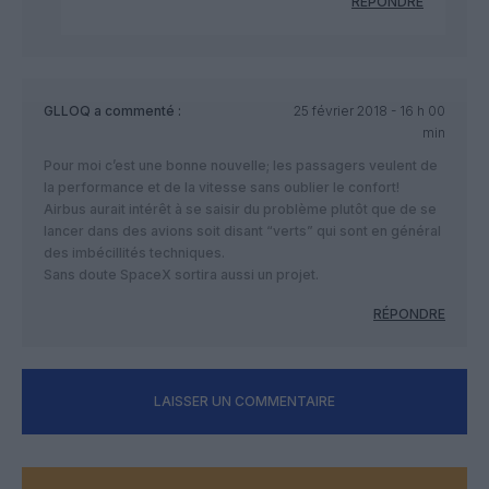
RÉPONDRE
GLLOQ
a commenté :
25 février 2018 - 16 h 00
min
Pour moi c’est une bonne nouvelle; les passagers veulent de
la performance et de la vitesse sans oublier le confort!
Airbus aurait intérêt à se saisir du problème plutôt que de se
lancer dans des avions soit disant “verts” qui sont en général
des imbécillités techniques.
Sans doute SpaceX sortira aussi un projet.
RÉPONDRE
LAISSER UN COMMENTAIRE