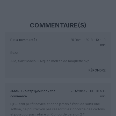
Facebook
Twitter
Pinterest
LinkedIn
Email
Print
COMMENTAIRE(S)
Pet
a commenté :
25 février 2018 - 10 h 10
min
Buzz.
Allo, Saint Maclou? Qques mètres de moquette svp ..
RÉPONDRE
JMARC - t-lfsp1@outlook.fr
a
25 février 2018 - 10 h 15
commenté :
min
Bjr – Etant plutôt novice et donc jamais à l’abri de sortir une
sottise, ne pourrait-on pas ressortir le Concorde des cartons
et pourquoi pas refaire un Concorde version 2 ?