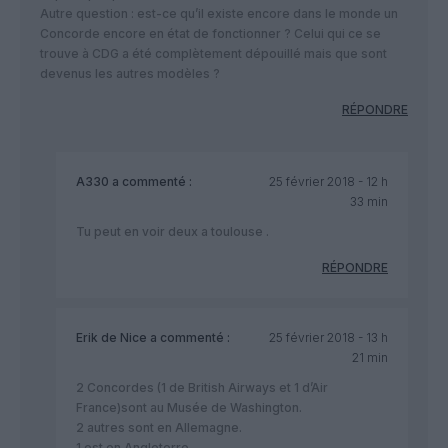
Autre question : est-ce qu’il existe encore dans le monde un
Concorde encore en état de fonctionner ? Celui qui ce se
trouve à CDG a été complètement dépouillé mais que sont
devenus les autres modèles ?
RÉPONDRE
A330
a commenté :
25 février 2018 - 12 h
33 min
Tu peut en voir deux a toulouse .
RÉPONDRE
Erik de Nice
a commenté :
25 février 2018 - 13 h
21 min
2 Concordes (1 de British Airways et 1 d’Air
France)sont au Musée de Washington.
2 autres sont en Allemagne.
1 est en Angleterre