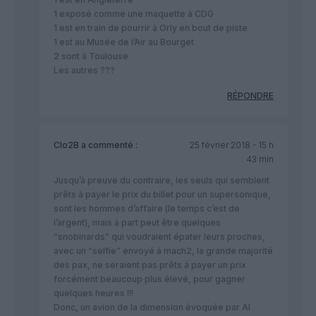
1 exposé comme une maquette à CDG
1 est en train de pourrir à Orly en bout de piste
1 est au Musée de l’Air au Bourget
2 sont à Toulouse
Les autres ???
RÉPONDRE
Clo2B
a commenté :
25 février 2018 - 15 h
43 min
Jusqu’à preuve du contraire, les seuls qui semblent
prêts à payer le prix du billet pour un supersonique,
sont les hommes d’affaire (le temps c’est de
l’argent), mais à part peut être quelques
“snobinards” qui voudraient épater leurs proches,
avec un “selfie” envoyé à mach2, la grande majorité
des pax, ne seraient pas prêts à payer un prix
forcément beaucoup plus élevé, pour gagner
quelques heures !!!
Donc, un avion de la dimension évoquée par Al