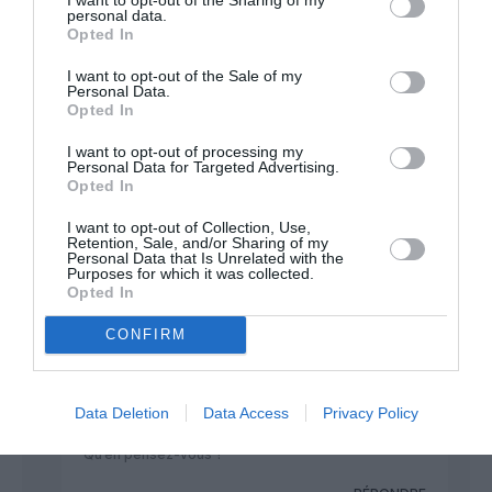
Mdr on va voir ça
personal data.
Opted In
RÉPONDRE
I want to opt-out of the Sale of my
Personal Data.
Opted In
GM
a commenté :
25 février 2018 - 15 h 05
I want to opt-out of processing my
min
Personal Data for Targeted Advertising.
Opted In
Il y a un Concorde à Seattle aussi
I want to opt-out of Collection, Use,
RÉPONDRE
Retention, Sale, and/or Sharing of my
Personal Data that Is Unrelated with the
Purposes for which it was collected.
Opted In
Ruth Abaga
a commenté :
25 février 2018 - 15 h
56 min
CONFIRM
Il doit donc bien rester un exemplaire que l’on
pourrait repeindre et vendre au Qatar pour
satisfaire les lubies mégalomaniques de la direction
Data Deletion
Data Access
Privacy Policy
locale.
Qu’en pensez-vous ?