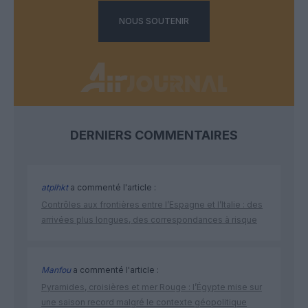
NOUS SOUTENIR
DERNIERS COMMENTAIRES
atplhkt
a commenté l'article :
Contrôles aux frontières entre l’Espagne et l’Italie : des
arrivées plus longues, des correspondances à risque
Manfou
a commenté l'article :
Pyramides, croisières et mer Rouge : l’Égypte mise sur
une saison record malgré le contexte géopolitique