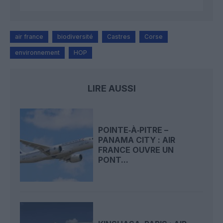
air france
biodiversité
Castres
Corse
environnement
HOP
LIRE AUSSI
POINTE‑À‑PITRE –
PANAMA CITY : AIR
FRANCE OUVRE UN
PONT...