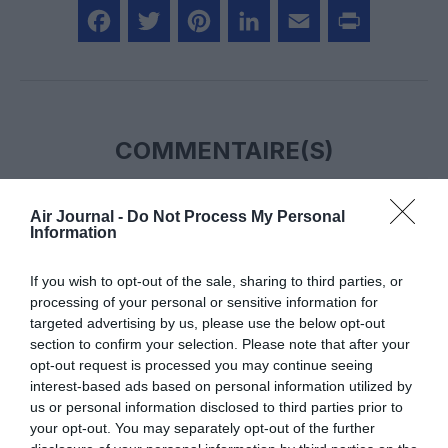
Facebook
Twitter
Pinterest
LinkedIn
Email
Print
COMMENTAIRE(S)
Au fait: il fait quoi Mr. Evian dans la
4 mai 2018 - 9 h 55 min
Air Journal -
Do Not Process My Personal
vie?
a commenté :
Information
À chaque fois que je lis ici où là un article mentionnant Mr.
Evian, Président du SNPL AF, il est précisé ” ancien CDB
If you wish to opt-out of the sale, sharing to third parties, or
A320″…
processing of your personal or sensitive information for
Le mot ancien suggère qu’il est passé à autre chose plus
targeted advertising by us, please use the below opt-out
actuel, mais cela n’est jamais dit.
section to confirm your selection. Please note that after your
D’où ma question: Aujourd’hui dans la vie, il fait quoi Mr. Evain?
opt-out request is processed you may continue seeing
Il vole sur quelle machine? Est il permanent SNPL AF a 100%
interest-based ads based on personal information utilized by
de son activite? Est il passe à autre chose que le pilotage?
us or personal information disclosed to third parties prior to
your opt-out. You may separately opt-out of the further
RÉPONDRE