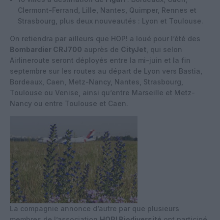
Clermont-Ferrand, Lille, Nantes, Quimper, Rennes et
Strasbourg, plus deux nouveautés : Lyon et Toulouse.
On retiendra par ailleurs que HOP! a loué pour l’été des
Bombardier CRJ700
auprès de
CityJet
, qui selon
Airlineroute seront déployés entre la mi-juin et la fin
septembre sur les routes au départ de Lyon vers Bastia,
Bordeaux, Caen, Metz-Nancy, Nantes, Strasbourg,
Toulouse ou Venise, ainsi qu’entre Marseille et Metz-
Nancy ou entre Toulouse et Caen.
La compagnie annonce d’autre par que plusieurs
membres de l’association
HOP! Biodiversité
ont participé