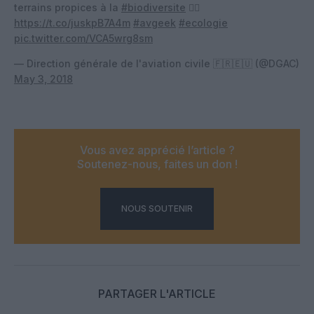
terrains propices à la
#biodiversite
👉🏻
https://t.co/juskpB7A4m
#avgeek
#ecologie
pic.twitter.com/VCA5wrg8sm
— Direction générale de l'aviation civile 🇫🇷🇪🇺 (@DGAC)
May 3, 2018
Vous avez apprécié l’article ?
Soutenez-nous, faites un don !
NOUS SOUTENIR
PARTAGER L'ARTICLE