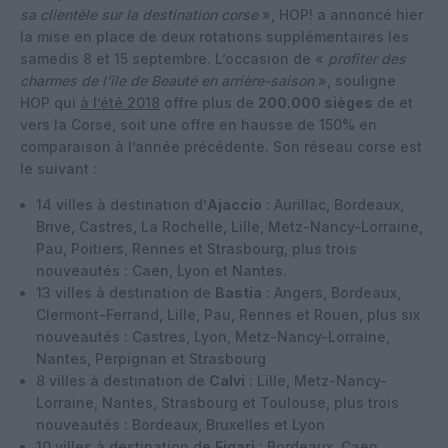
sa clientèle sur la destination corse
», HOP! a annoncé hier
la mise en place de deux rotations supplémentaires les
samedis 8 et 15 septembre. L’occasion de «
profiter des
charmes de l’île de Beauté en arrière-saison
», souligne
HOP qui
à l’été 2018
offre plus de
200.000 sièges
de et
vers la Corse, soit une offre en hausse de 150% en
comparaison à l’année précédente. Son réseau corse est
le suivant :
14 villes à destination d’
Ajaccio
: Aurillac, Bordeaux,
Brive, Castres, La Rochelle, Lille, Metz-Nancy-Lorraine,
Pau, Poitiers, Rennes et Strasbourg, plus trois
nouveautés : Caen, Lyon et Nantes.
13 villes à destination de
Bastia
: Angers, Bordeaux,
Clermont-Ferrand, Lille, Pau, Rennes et Rouen, plus six
nouveautés : Castres, Lyon, Metz-Nancy-Lorraine,
Nantes, Perpignan et Strasbourg
8 villes à destination de
Calvi
: Lille, Metz-Nancy-
Lorraine, Nantes, Strasbourg et Toulouse, plus trois
nouveautés : Bordeaux, Bruxelles et Lyon
10 villes à destination de
Figari
: Bordeaux, Caen,