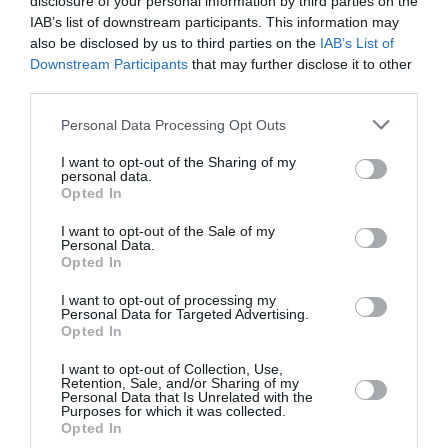
disclosure of your personal information by third parties on the
IAB’s list of downstream participants. This information may
also be disclosed by us to third parties on the
IAB’s List of
Tiens! Pas de réponse?
a
4 mai 2018 - 13 h 49
Downstream Participants
that may further disclose it to other
commenté :
min
third parties.
4 heures que ma question est posée.
Personal Data Processing Opt Outs
Des spécialistes et autres connoisseurs d’AF se
sont pourtant deja succédés sur ce site pendant ce
I want to opt-out of the Sharing of my
laps de temps…
personal data.
Et aucun n’a su ou voulu me répondre?
Opted In
Serait ce que Mr. Evian est un parfait inconnu par les
défenseurs des actions du SNPL?
I want to opt-out of the Sale of my
Personal Data.
D’ailleurs: existe t il vraiment en chair et en os ce
Opted In
Monsieur, ou n’est ce qu’un hologramme engalonne
et tout de bleu marine vêtu que l’on voit parfois a la
I want to opt-out of processing my
télé ?
Personal Data for Targeted Advertising.
Opted In
RÉPONDRE
I want to opt-out of Collection, Use,
Retention, Sale, and/or Sharing of my
Personal Data that Is Unrelated with the
Purposes for which it was collected.
Le fait est...
a commenté
4 mai 2018 - 15 h
Opted In
:
00 min