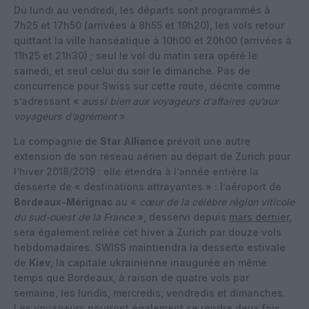
Du lundi au vendredi, les départs sont programmés à
7h25 et 17h50 (arrivées à 8h55 et 19h20), les vols retour
quittant la ville hanséatique à 10h00 et 20h00 (arrivées à
11h25 et 21h30) ; seul le vol du matin sera opéré le
samedi, et seul celui du soir le dimanche. Pas de
concurrence pour Swiss sur cette route, décrite comme
s’adressant «
aussi bien aux voyageurs d’affaires qu’aux
voyageurs d’agrément
».
La compagnie de
Star Alliance
prévoit une autre
extension de son réseau aérien au départ de Zurich pour
l’hiver 2018/2019 : elle étendra à l’année entière la
desserte de « destinations attrayantes » : l’aéroport de
Bordeaux-Mérignac
au «
cœur de la célèbre région viticole
du sud-ouest de la France
», desservi depuis
mars dernier
,
sera également reliée cet hiver à Zurich par douze vols
hebdomadaires. SWISS maintiendra la desserte estivale
de
Kiev
, la capitale ukrainienne inaugurée en même
temps que Bordeaux, à raison de quatre vols par
semaine, les lundis, mercredis, vendredis et dimanches.
Les voyageurs pourront également se rendre deux fois