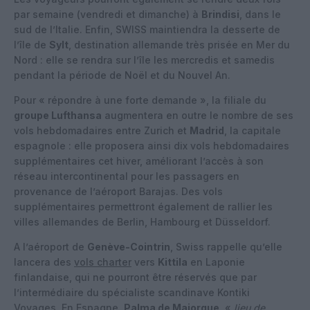
par semaine (vendredi et dimanche) à
Brindisi
, dans le
sud de l’Italie. Enfin, SWISS maintiendra la desserte de
l’île de
Sylt
, destination allemande très prisée en Mer du
Nord : elle se rendra sur l’île les mercredis et samedis
pendant la période de Noël et du Nouvel An.
Pour « répondre à une forte demande », la filiale du
groupe Lufthansa
augmentera en outre le nombre de ses
vols hebdomadaires entre Zurich et
Madrid
, la capitale
espagnole : elle proposera ainsi dix vols hebdomadaires
supplémentaires cet hiver, améliorant l’accès à son
réseau intercontinental pour les passagers en
provenance de l’aéroport Barajas. Des vols
supplémentaires permettront également de rallier les
villes allemandes de Berlin, Hambourg et Düsseldorf.
A l’aéroport de
Genève-Cointrin
, Swiss rappelle qu’elle
lancera des
vols charter
vers
Kittila
en Laponie
finlandaise, qui ne pourront être réservés que par
l’intermédiaire du spécialiste scandinave Kontiki
Voyages. En Espagne,
Palma de Majorque
, «
lieu de