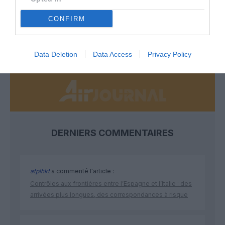
développement !
CONFIRM
NOUS SOUTENIR
Data Deletion
Data Access
Privacy Policy
DERNIERS COMMENTAIRES
atplhkt
a commenté l'article :
Contrôles aux frontières entre l’Espagne et l’Italie : des
arrivées plus longues, des correspondances à risque