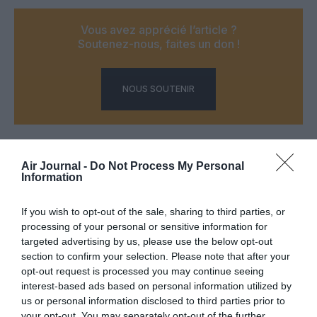
Vous avez apprécié l’article ?
Soutenez-nous, faites un don !
NOUS SOUTENIR
Air Journal -
Do Not Process My Personal
PARTAGER L'ARTICLE
Information
If you wish to opt-out of the sale, sharing to third parties, or
processing of your personal or sensitive information for
Facebook
Twitter
Pinterest
LinkedIn
Email
Print
targeted advertising by us, please use the below opt-out
section to confirm your selection. Please note that after your
opt-out request is processed you may continue seeing
interest-based ads based on personal information utilized by
COMMENTAIRE(S)
us or personal information disclosed to third parties prior to
your opt-out. You may separately opt-out of the further