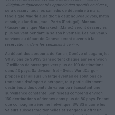
villégiature également très apprécié des sportifs en hiver
»,
sera desservi tous les samedis de décembre à mars,
tandis que
Madrid
aura droit à deux nouveaux vols, matin
et soir, du lundi au jeudi.
Porto
(Portugal),
Moscou
(Russie) ainsi que
Marrakech
(Maroc) seront desservies
plus souvent pendant la saison hivernale. Les nouveaux
services au départ de Genève seront ouverts à la
réservation «
dans les semaines à venir
».
Au départ des aéroports de Zurich, Genève et Lugano, les
90 avions
de SWISS transportent chaque année environ
17 millions de passagers vers plus de 100 destinations
dans 43 pays. Sa division fret – Swiss WorldCargo –
propose par ailleurs un large éventail de solutions de
transports d’aéroport à aéroport, tout particulièrement
destinées à des objets de valeur ou nécessitant une
surveillance constante. Son réseau comprend environ
130 destinations
aériennes dans plus de 80 pays. En tant
que compagnie aérienne helvétique, SWISS incarne les
valeurs suisses traditionnelles et s’engage à offrir un