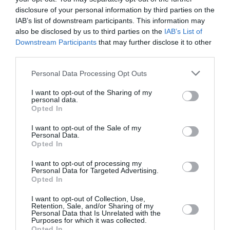
disclosure of your personal information by third parties on the
Amstein Jacques
a commenté :
22 juin 2018 - 14 h 27 min
IAB’s list of downstream participants. This information may
also be disclosed by us to third parties on the
IAB’s List of
Dommage que la langue française n’est plus considérée
Downstream Participants
that may further disclose it to other
comme valeur, mais uniquement l’allemand ou l’anglais.
third parties.
En temps que Suisse, je n’ai plus le sentiment qu’il s’agit d’une
entreprise de mon pays.
Personal Data Processing Opt Outs
Je reconnais tout fois la qualité des services, impeccable.
Bonne journée
I want to opt-out of the Sharing of my
personal data.
RÉPONDRE
Opted In
I want to opt-out of the Sale of my
Personal Data.
Opted In
LAISSER UN COMMENTAIRE
I want to opt-out of processing my
Personal Data for Targeted Advertising.
Opted In
FAIRE UN DON
I want to opt-out of Collection, Use,
Retention, Sale, and/or Sharing of my
Personal Data that Is Unrelated with the
Appel aux lecteurs !
Purposes for which it was collected.
Soutenez Air Journal participez
à son
Opted In