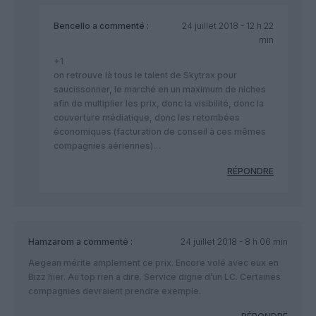
Bencello
a commenté :
24 juillet 2018 - 12 h 22
min
+1
on retrouve là tous le talent de Skytrax pour
saucissonner, le marché en un maximum de niches
afin de multiplier les prix, donc la visibilité, donc la
couverture médiatique, donc les retombées
économiques (facturation de conseil à ces mêmes
compagnies aériennes)…
RÉPONDRE
Hamzarom
a commenté :
24 juillet 2018 - 8 h 06 min
Aegean mérite amplement ce prix. Encore volé avec eux en
Bizz hier. Au top rien a dire. Service digne d’un LC. Certaines
compagnies devraient prendre exemple.