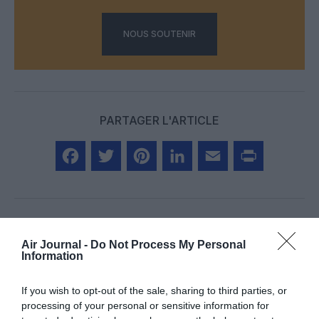
NOUS SOUTENIR
PARTAGER L'ARTICLE
Facebook
Twitter
Pinterest
LinkedIn
Email
Print
COMMENTAIRE(S)
Air Journal -
Do Not Process My Personal
Information
Diop
a commenté :
23 juillet 2018 - 14 h 37
If you wish to opt-out of the sale, sharing to third parties, or
min
processing of your personal or sensitive information for