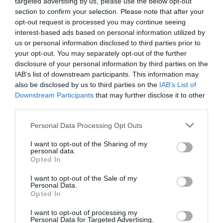
targeted advertising by us, please use the below opt-out
Veuillez s’il vous plaît vérifier vos informations avant de les
section to confirm your selection. Please note that after your
publier.
opt-out request is processed you may continue seeing
1. Air Sénégal à arrêté ses opérations depuis plus de 5 ans
interest-based ads based on personal information utilized by
2.Air Sénégal SA ne dispose que d’un seul avion en état de
us or personal information disclosed to third parties prior to
vol
Merci
your opt-out. You may separately opt-out of the further
disclosure of your personal information by third parties on the
RÉPONDRE
IAB’s list of downstream participants. This information may
also be disclosed by us to third parties on the
IAB’s List of
Downstream Participants
that may further disclose it to other
third parties.
BKK Airways
a commenté :
23 juillet 2018 - 17 h 58
min
Personal Data Processing Opt Outs
Très bonne compagnie, comme tant d’autres mais n’a rien
I want to opt-out of the Sharing of my
d’exceptionnel.
personal data.
Je trouve le classement “régional” amusant et sans réelle
Opted In
portée.
Tout dépend ce qu’on entend par là….alors que BKK Airways
I want to opt-out of the Sale of my
Personal Data.
assure quelques vols internationaux.
Opted In
Je pense que Thai Airways est qualitativement équivalente.
I want to opt-out of processing my
RÉPONDRE
Personal Data for Targeted Advertising.