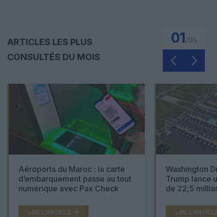
01
/
05
ARTICLES LES PLUS
CONSULTÉS DU MOIS
Aéroports du Maroc : la carte
Washington Du
d’embarquement passe au tout
Trump lance u
numérique avec Pax Check
de 22,5 millia
LIRE L'ARTICLE
LIRE L'ARTICL