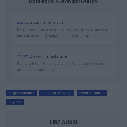
DERNIERS COMMENTAIRES
Manfou
a commenté l'article :
Pyramides, croisières et mer Rouge : l’Égypte mise sur
une saison record malgré le contexte géopolitique
TFFRYYZ
a commenté l'article :
Pointe‑à‑Pitre – Panama City : Air France ouvre un pont
aérien vers l’Amérique latine
aegean airlines
Bangkok Airways
royal air maroc
Skytrax
LIRE AUSSI