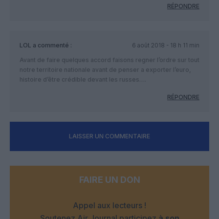
RÉPONDRE
LOL
a commenté :
6 août 2018 - 18 h 11 min
Avant de faire quelques accord faisons regner l’ordre sur tout
notre territoire nationale avant de penser a exporter l’euro,
histoire d’être crédible devant les russes….
RÉPONDRE
LAISSER UN COMMENTAIRE
FAIRE UN DON
Appel aux lecteurs !
Soutenez Air Journal participez
à son