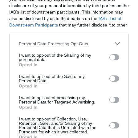
de subir.
disclosure of your personal information by third parties on the
Dans un autre domaine mais toujours en Iran , il est
IAB’s list of downstream participants. This information may
beaucoup plus difficile de comprendre pourquoi
also be disclosed by us to third parties on the
IAB’s List of
Peugeot qui ne vend plus aucue voiture aux USA va
Downstream Participants
that may further disclose it to other
cesser sa production locale à l’inverse de Renault
third parties.
qui a annoncé qu’elle continue en Iran.
Cela dit l’Europe doit resister à la pression
Personal Data Processing Opt Outs
exterieure d’ou qu’elle vienne.
I want to opt-out of the Sharing of my
RÉPONDRE
personal data.
Opted In
I want to opt-out of the Sale of my
Personal Data.
Opted In
Rame
a commenté :
6 août 2018 - 13 h 28 min
I want to opt-out of processing my
Ah les américains et leur dictature économique…
Personal Data for Targeted Advertising.
Opted In
RÉPONDRE
I want to opt-out of Collection, Use,
Retention, Sale, and/or Sharing of my
Personal Data that Is Unrelated with the
Purposes for which it was collected.
Euclide
a commenté :
6 août 2018 - 14 h 52 min
Opted In