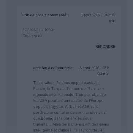
Erik de Nice
a commenté :
6 août 2018 - 14 h 13
min
FCB1962 : + 1000
Tout est dit..
RÉPONDRE
aerofan
a commenté :
6 août 2018 - 15 h
03 min
Tu as raison. Faisons un pacte avec la
Russie, la Turquie. Faisons de l’Euro une
monnaie internationale. Trump a rabaissé
les USA pourtant ami et allié de l’Europe
depuis Lafayette. Airbus et ATR vont
perdre une centaine de commandes ainsi
que Boeing sans parler des sous
traitants…. Mais les iraniens sont des gens
intelligents et cultivés, ils sauront dévier