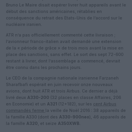
Bruno Le Maire disait espérer livrer huit appareils avant le
début des sanctions américaines, rétablies en
conséquence du retrait des Etats-Unis de l’accord sur le
nucléaire iranien.
ATR n’a pas officiellement commenté cette livraison ;
l’avionneur franco-italien avait demandé une extension
de la « période de grâce » de trois mois avant la mise en
place des sanctions, sans effet. Le sort des sept 72-600
restant à livrer, dont l’assemblage a commencé, devrait
être connu dans les prochains jours.
Le CEO de la compagnie nationale iranienne Farzaneh
Sharafbafi espérait en juin recevoir onze nouveaux
avions, dont huit ATR et trois Airbus. Ce dernier a déjà
livré deux
A330-200
(32 places en classe Affaires, 206
en Economie) et un
A321
(12+182), sur les
cent Airbus
commandés ferme
la veille de Noël 2016 : 38 appareils de
la famille A330 (dont des
A330-900neo
), 46 appareils de
la famille
A320
, et seize
A350XWB
.