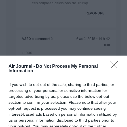
ces stupides décisions de Trump…
RÉPONDRE
A330
a commenté :
6 août 2018 - 14 h 42
min
+1000
RÉPONDRE
Air Journal -
Do Not Process My Personal
Information
Comet4
a commenté :
6 août 2018 - 15 h 56
If you wish to opt-out of the sale, sharing to third parties, or
min
processing of your personal or sensitive information for
targeted advertising by us, please use the below opt-out
Braver le boycot US serait envisageable si les ATR
section to confirm your selection. Please note that after your
& Airbus étaient composés à 100% européens ,
opt-out request is processed you may continue seeing
mais comme ce n’est pas le cas et qu’il est pour le
moment impossible de livrer des avions incomplets
interest-based ads based on personal information utilized by
ou avec des éléments de substitution non
us or personal information disclosed to third parties prior to
américains , les avioneurs européens sont obligés
your opt-out. You may separately opt-out of the further