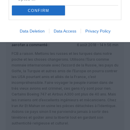
Il est dommage que des A-3330 pour Iran Air n’ont pas été
CONFIRM
livré à cette date
RÉPONDRE
Data Deletion
Data Access
Privacy Policy
aerofan
a commenté :
6 août 2018 - 14 h 56 min
FCB a raison. Mettons les russes et les turques dans notre
poche et les choses changerons. Utilisons l’Euro comme
monnaie internarionale avec l’accord de la Russie, les pays du
Golfe, la Turquie et autres amis de l’Europe on pourra contrer
les USA pourtant amis et alliés de la France, c’est
incompréhensible. Faire voyager le peuple iranien dans de
trés vieux avions est criminel, ces gens n’y sont pour rien.
Certains Boeing 747 et Airbus A300 ont plus de 40 ans. Mais
les iraniens ont d’excellents ingénieurs et mécaniciens. Chez
Iran Air Et Mahan on usine les pièces détachées à l’identique.
Aidons ce pays sinon Il ne parviendra jamais à sortir des
ténèbres et goûter ainsi la liberté tout en gardant son
authenticité religieuse et culturel.