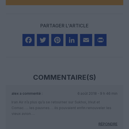
PARTAGER L'ARTICLE
Facebook
Twitter
Pinterest
LinkedIn
Email
Print
COMMENTAIRE(S)
alex
a commenté :
6 août 2018 - 9 h 46 min
Iran Air n’a plus qu’a se retourner sur Sukhoi, Irkut et
Comac….. les pauvres…. ils pouvaient enfin renouveler les
vieux avion….
RÉPONDRE