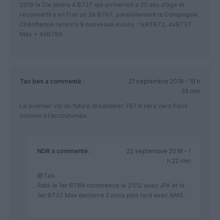
2019 la Cie jètera 4 B737 qui arriveront a 20 ans d’âge et
reconvertira en Fret un 2e B767, parallèlement la Compagnie
Chérifienne recevra 9 nouveaux avions : 1xATR72, 4xB737
Max + 4xB789.
Tao ben
a commenté :
21 septembre 2018 - 19 h
55 min
Le premier vol du future dreamliner 787.9 sera vers Paris
comme à l’accoutumée..
NDR
a commenté :
22 septembre 2018 - 1
h 22 min
@Tao
Raté le 1er B789 commence le 21/12 avec JFK et le
1er B737 Max demarre 2 mois plus tard avec AMS.