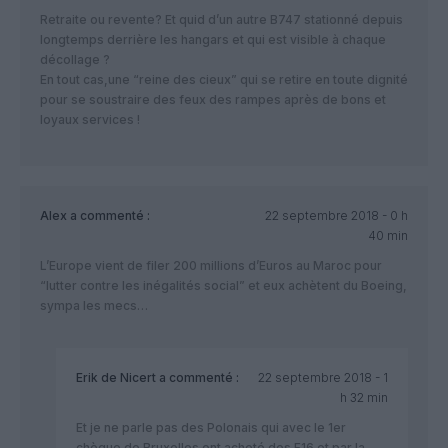
Retraite ou revente? Et quid d’un autre B747 stationné depuis
longtemps derrière les hangars et qui est visible à chaque
décollage ?
En tout cas,une “reine des cieux” qui se retire en toute dignité
pour se soustraire des feux des rampes après de bons et
loyaux services !
Alex
a commenté :
22 septembre 2018 - 0 h
40 min
L’Europe vient de filer 200 millions d’Euros au Maroc pour
“lutter contre les inégalités social” et eux achètent du Boeing,
sympa les mecs…
Erik de Nicert
a commenté :
22 septembre 2018 - 1
h 32 min
Et je ne parle pas des Polonais qui avec le 1er
chèque de Bruxelles ont acheté des F16 et par la