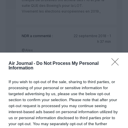
suite QUE des Boeing’s pour la LOT.
Vivement les élections européennes en 2019.,
NDR
a commenté :
22 septembre 2018 - 1
h 37 min
@Alex
Je ne vois pas ce que vient faire cette refflexion
dans 1 thread de retrait d’un 747 d’une compagnie
Air Journal -
Do Not Process My Personal
aérienne, ceci étant ces 0,2 MM€ que tu cites
Information
n’arrive même pas a couvrir 1% d’excédent de la
balance commerciale de l’Europe envers le Maroc ;
If you wish to opt-out of the sale, sharing to third parties, or
processing of your personal or sensitive information for
D’autre part, si AT a sélectionné B c’est peut être par
targeted advertising by us, please use the below opt-out
ce que ce constructeur a signé pour créer un
immense écosystème faisant venir 120 sous-
section to confirm your selection. Please note that after your
traitants en industrie aéro a Tanger :
opt-out request is processed you may continue seeing
https://www.jeuneafrique.com/360863/economie/maroc-
interest-based ads based on personal information utilized by
boeing-lance-eco-systeme-industriel-a-tanger/
us or personal information disclosed to third parties prior to
your opt-out. You may separately opt-out of the further
Au lieu de faire pareil Airbus a préféré installer ses