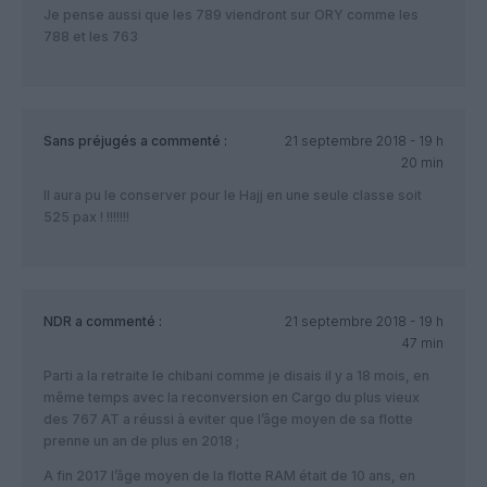
Je pense aussi que les 789 viendront sur ORY comme les
788 et les 763
Sans préjugés
a commenté :
21 septembre 2018 - 19 h
20 min
Il aura pu le conserver pour le Hajj en une seule classe soit
525 pax ! !!!!!!!
NDR
a commenté :
21 septembre 2018 - 19 h
47 min
Parti a la retraite le chibani comme je disais il y a 18 mois, en
même temps avec la reconversion en Cargo du plus vieux
des 767 AT a réussi à eviter que l’âge moyen de sa flotte
prenne un an de plus en 2018 ;
A fin 2017 l’âge moyen de la flotte RAM était de 10 ans, en