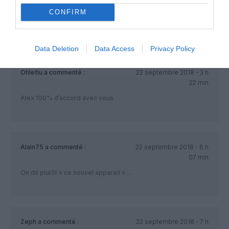
CONFIRM
Le dernier 747-400 RAM… le dernier de combien au juste ?
…. je ne connais que le CN-RGA.
Data Deletion
Data Access
Privacy Policy
Ohlefiu
a commenté :
22 septembre 2018 - 3 h
22 min
Alex 100% d’accord avec vous
Alain75
a commenté :
22 septembre 2018 - 6 h
07 min
On dit plutôt « ce nouvel appareil » …
Zeph
a commenté :
22 septembre 2018 - 7 h