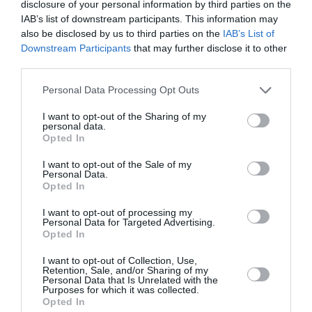
disclosure of your personal information by third parties on the
sites en Tunisie qu’elle propose le A350-10 a
IAB’s list of downstream participants. This information may
Tunisair en guise de compensation comme a fait
also be disclosed by us to third parties on the
IAB’s List of
Boeing avec la RAM.
Downstream Participants
that may further disclose it to other
third parties.
Personal Data Processing Opt Outs
Moulay
a commenté :
22 septembre 2018 -
3 h 41 min
I want to opt-out of the Sharing of my
personal data.
Et alex nous faisons ce que l on veux et achetons ou
Opted In
l on veux bref et tes 200 milli8ns t inquiète pas l
Europe est gagnante oublié pas l immigration que l
I want to opt-out of the Sale of my
on subit par votre faute nous sommes envahie
Personal Data.
Opted In
même des afghans maintenant nous sommes pas
vos chiens de gardes sa suffit faite sa avec vos
I want to opt-out of processing my
chiens harkis de l algerie pas avec notre ROYAUME
Personal Data for Targeted Advertising.
Opted In
I want to opt-out of Collection, Use,
Retention, Sale, and/or Sharing of my
Personal Data that Is Unrelated with the
Purposes for which it was collected.
Comet4
a commenté :
22 septembre 2018 - 1 h
Opted In
13 min