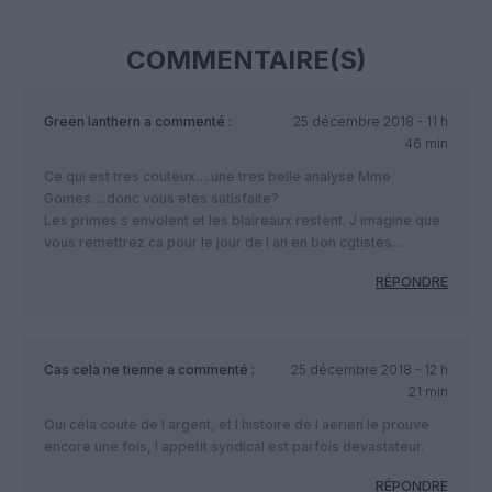
COMMENTAIRE(S)
Green lanthern
a commenté :
25 décembre 2018 - 11 h
46 min
Ce qui est tres couteux….une tres belle analyse Mme
Gomes….donc vous etes satisfaite?
Les primes s envolent et les blaireaux restent. J imagine que
vous remettrez ca pour le jour de l an en bon cgtistes….
RÉPONDRE
Cas cela ne tienne
a commenté :
25 décembre 2018 - 12 h
21 min
Oui cela coute de l argent, et l histoire de l aerien le prouve
encore une fois, l appetit syndical est parfois devastateur.
RÉPONDRE