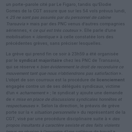
un porte-parole cité par Le Figaro, tandis qu’Elodie
Gomes de la CGT assure que sur les 54 vols prévus lundi,
«
25 ne sont pas assurés par du personnel de cabine
Transavia
» mais par des PNC venus d’autres compagnies
aériennes, «
ce qui est très couteux
». Elle parle d’une
mobilisation «
identique
» à celle constatée lors des
précédentes grèves, sans préciser lesquelles.
La grève qui prend fin ce soir à 23h59 a été organisée
par le
syndicat
majoritaire
chez les PNC de Transavia,
qui se réserve «
bien évidemment le droit de reconduire ce
mouvement tant que nous n’obtiendrons pas satisfaction
».
L’objet de son courroux est la procédure de
licenciement
engagée contre un de ses délégués syndicaux, victime
d’un «
acharnement
» ; le syndicat y ajoute une demande
de «
mise en place de discussions syndicales honnêtes et
respectueuses
». Selon la direction, le préavis de grève
porte sur la «
situation personnelle
» du représentant de la
CGT, visé par une procédure disciplinaire suite à «
des
propos insultants à caractère sexiste et des faits violents
tenus en réunion à l’encontre d’une collègue de travail
».