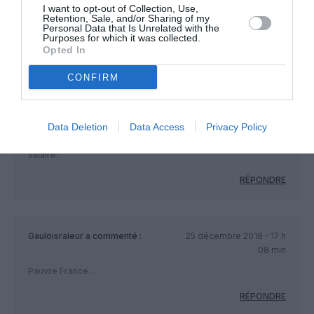
I want to opt-out of Collection, Use,
Retention, Sale, and/or Sharing of my
Personal Data that Is Unrelated with the
Grillée
a commenté :
25 décembre 2018 - 17 h
Purposes for which it was collected.
07 min
Opted In
Quand il faudra défendre les conditions de travail on verra
CONFIRM
combien se mobiliseront parce que jusqu à maintenant les
greves PNC sont toutes dans un but autre.
Continuons de griller les cartouches, au fait on en est où de la
répartition des 2.5%? Qui doit être mise en place au premier
Data Deletion
Data Access
Privacy Policy
janvier. C est pour ça qu on a voté, des augmentations de
salaire.
RÉPONDRE
Gauloisraleur
a commenté :
25 décembre 2018 - 17 h
08 min
Pauvre France…
RÉPONDRE