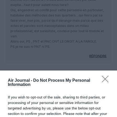
ineptie…faut il pour autant nous taire?
Oui, engendrer un conflit pour cette personne en particulier,
habituée des méthodes des bas quartiers…qui finira par se
faire virer, non pas, parce qu il derange mais parce que ses
actes et paroles sont inacceptables dans un milieu
professionnel, est surealiste, couteux pour tout le monde et
vain.
Alors oui, PS , PNT et PNC ONT LE DROIT A LA PAROLE.
PS je ne suis ni PNT ni PS.
RÉPONDRE
Soutien totale
a commenté :
25 décembre 2018 - 17 h
Air Journal -
Do Not Process My Personal
02 min
Information
Encore une fois arreter de cracher sur notre délégué la fin
justifie les moyens, sans lui ne sommes rien, sans lui, notre
If you wish to opt-out of the sale, sharing to third parties, or
entreprise fermera et encore sans lui les PNC seraient en
processing of your personal or sensitive information for
galère.
targeted advertising by us, please use the below opt-out
Il a insulté et blessé la dame mais il est humain avec des
section to confirm your selection. Please note that after your
sentiments.