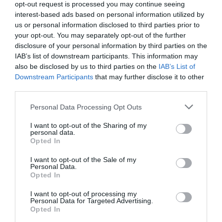
opt-out request is processed you may continue seeing
Oui il ne vole pas et gagne plus que nous mais grace a lui, on
interest-based ads based on personal information utilized by
peut payer nos factures. Sans lui, on est rien.
us or personal information disclosed to third parties prior to
Alors soyez reconnaissants et solidaires, demissionnez s il
your opt-out. You may separately opt-out of the further
est licencié. Je ferai grève tant qu il me dira de faire grève!
disclosure of your personal information by third parties on the
Alors oui je le soutiens a 100%.
IAB’s list of downstream participants. This information may
RÉPONDRE
also be disclosed by us to third parties on the
IAB’s List of
Downstream Participants
that may further disclose it to other
third parties.
Bébert
a commenté :
25 décembre 2018 - 17 h
Personal Data Processing Opt Outs
03 min
I want to opt-out of the Sharing of my
Les premières infos donnent des participations relativement
personal data.
faibles. Ce qui me conforte dans l’idée qu’en plus de d’être
Opted In
très professionnels, nos PNC ne sont pas des moutons. Nous
I want to opt-out of the Sale of my
sommes en France, un des pays où les salariés sont les
Personal Data.
mieux protégés (et c’est tant mieux!), si ce DS doit être
Opted In
licencié, c’est qu’il l’aura mérité, et si ce n’est pas le cas, il doit
y avoir débats!
I want to opt-out of processing my
Personal Data for Targeted Advertising.
RÉPONDRE
Opted In