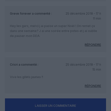
Greve forever
a commenté :
25 décembre 2018 - 17 h
11 min
Hey les gars, merci j ai passe un super Noël ! On remet ça
dans une semaine? J ai une soirée entre potes et j ai oublie
de pauser mon DDA.
RÉPONDRE
Cricri
a commenté :
25 décembre 2018 - 17 h
15 min
Viva les gilets jaunes !!
RÉPONDRE
LAISSER UN COMMENTAIRE