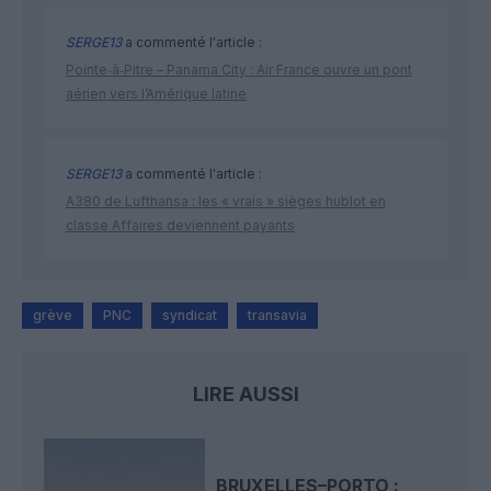
SERGE13
a commenté l'article :
Pointe‑à‑Pitre – Panama City : Air France ouvre un pont
aérien vers l’Amérique latine
SERGE13
a commenté l'article :
A380 de Lufthansa : les « vrais » sièges hublot en
classe Affaires deviennent payants
grève
PNC
syndicat
transavia
LIRE AUSSI
BRUXELLES–PORTO :