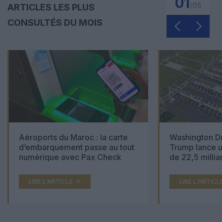
01
/
05
ARTICLES LES PLUS
CONSULTÉS DU MOIS
Aéroports du Maroc : la carte
Washington Du
d’embarquement passe au tout
Trump lance u
numérique avec Pax Check
de 22,5 millia
LIRE L'ARTICLE
LIRE L'ARTICL