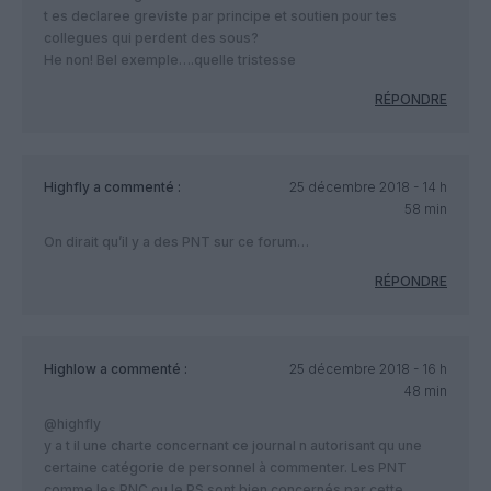
t es declaree greviste par principe et soutien pour tes
collegues qui perdent des sous?
He non! Bel exemple….quelle tristesse
RÉPONDRE
Highfly
a commenté :
25 décembre 2018 - 14 h
58 min
On dirait qu’il y a des PNT sur ce forum…
RÉPONDRE
Highlow
a commenté :
25 décembre 2018 - 16 h
48 min
@highfly
y a t il une charte concernant ce journal n autorisant qu une
certaine catégorie de personnel à commenter. Les PNT
comme les PNC ou le PS sont bien concernés par cette