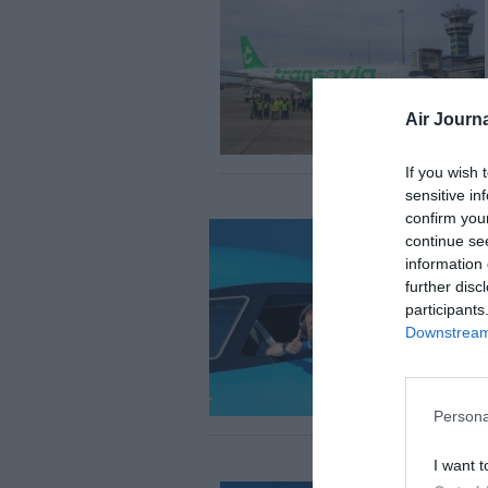
Air Journa
If you wish 
sensitive in
confirm you
continue se
information 
further disc
participants
Downstream 
Persona
I want t