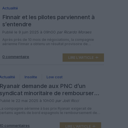
Actualité
Finnair et les pilotes parviennent à
s’entendre
Publié le 9 juin 2025 à 09h00
par Ricardo Moraes
Après près de 10 mois de négociations, la compagnie
aérienne Finnair a obtenu un résultat provisoire de
négociation le 8 juin avec l’Association des pilotes de ligne
finlandais (SLL) pour une nouvelle convention collective. Ce
0 commentaire
résultat, qui couvre trois ans, la dernière année étant
LIRE L'ARTICLE
facultative, doit être approuvé par les administrations des
deux parties. « […]
Actualité
Insolite
Low cost
Ryanair demande aux PNC d’un
syndicat minoritaire de rembourser
des augmentations de salaire
Publié le 22 mai 2025 à 10h00
par Joël Ricci
La compagnie aérienne à bas prix Ryanair exigerait de
certains agents de bord espagnols le remboursement de
milliers d’euros de salaires perçus depuis l’entrée en
vigueur d’une nouvelle convention collective l’année
10 commentaires
dernière. Selon un syndicat espagnol, Ryanair exige de ses
LIRE L'ARTICLE