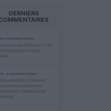
DERNIERS
COMMENTAIRES
per
a commenté l'article :
 23 sans escale : le Boeing 777F de
onal Airlines relie l’Écosse à
stralie
 si…
a commenté l'article :
vilités à Bangkok : 22 passagers
nois refusés à bord après une
se-poursuite, l’incident devient
lomatique