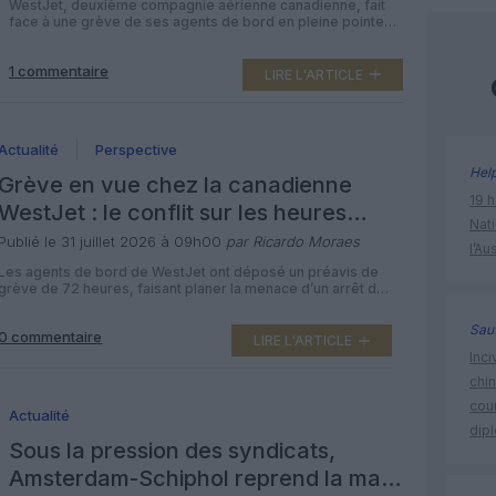
WestJet, deuxième compagnie aérienne canadienne, fait
face à une grève de ses agents de bord en pleine pointe
des vacances d’été. Plus de 600 vols ont été annulés
depuis le début du débrayage, conséquence directe d’un
1 commentaire
bras de fer sur la rémunération des tâches effectuées au
LIRE L'ARTICLE
sol, que le syndicat juge « archaïque » et […]
Actualité
Perspective
Hel
Grève en vue chez la canadienne
19 h
WestJet : le conflit sur les heures
Nati
non payées s’invite dans la haute
Publié le 31 juillet 2026 à 09h00
par Ricardo Moraes
l’Au
saison
Les agents de bord de WestJet ont déposé un préavis de
grève de 72 heures, faisant planer la menace d’un arrêt de
travail dès le 2 août à 00 h 01, en pleine haute saison
touristique au Canada. Au cœur du conflit : la rémunération
Sauf
0 commentaire
des heures travaillées au sol, que le syndicat veut voir […]
LIRE L'ARTICLE
Inci
chi
cour
Actualité
dip
Sous la pression des syndicats,
Amsterdam-Schiphol reprend la main