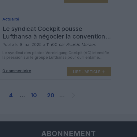
agents de bord le remboursement de 1 500 à 3 000 euros
de salaires versés entre octobre […]
Actualité
Le syndicat Cockpit pousse
Lufthansa à négocier la convention
collective sur les prestations de
Publié le 8 mai 2025 à 11h00
par Ricardo Moraes
retraite
Le syndicat des pilotes Vereinigung Cockpit (VC) intensifie
la pression sur le groupe Lufthansa pour qu’il entame
rapidement des négociations sur la future structure des
retraites et des prestations transitoires de ses pilotes.
0 commentaire
Après que Lufthansa a déjà résilié et ouvert la convention
LIRE L'ARTICLE
collective sur les prestations de retraite, le VC a suivi et a
[…]
4
…
10
20
…
ABONNEMENT