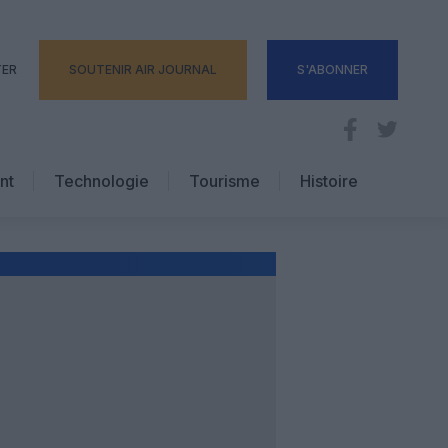
TER
SOUTENIR AIR JOURNAL
S'ABONNER
nt
Technologie
Tourisme
Histoire
Pratique
Hôtellerie
Voyages d’affaires