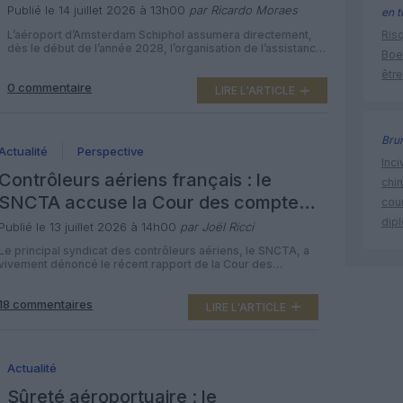
sur l’assistance aux passagers
Publié le 14 juillet 2026 à 13h00
par Ricardo Moraes
en t
handicapés
L’aéroport d’Amsterdam Schiphol assumera directement,
Risq
dès le début de l’année 2028, l’organisation de l’assistance
Boe
aux passagers à mobilité réduite, un service aujourd’hui
être
confié à Axxicom Airport Caddy. Environ 1 000 salariés
0 commentaire
seront concernés par cette réorganisation, qui intervient
LIRE L'ARTICLE
alors que le nombre de passagers nécessitant une
assistance spécifique progresse rapidement et que les
syndicats réclamaient […]
Bru
Actualité
Perspective
Inci
Contrôleurs aériens français : le
chi
SNCTA accuse la Cour des comptes
cour
de « méconnaître le droit »
dip
Publié le 13 juillet 2026 à 14h00
par Joël Ricci
Le principal syndicat des contrôleurs aériens, le SNCTA, a
vivement dénoncé le récent rapport de la Cour des
comptes sur la gestion des ressources humaines du
contrôle aérien français, l’accusant de s’appuyer sur des «
18 commentaires
chiffres erronés » et de formuler des recommandations «
LIRE L'ARTICLE
totalement inadaptées » au droit en vigueur. Un rapport au
vitriol […]
Actualité
Sûreté aéroportuaire : le