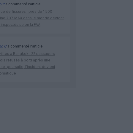
out
a commenté l'article :
ue de fissures : près de 1 500
ing 737 MAX dans le monde devront
 inspectés selon la FAA
no C
a commenté l'article :
vilités à Bangkok : 22 passagers
nois refusés à bord après une
se-poursuite, l’incident devient
lomatique