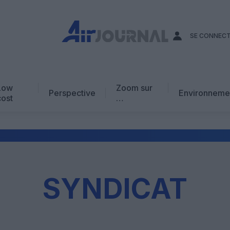
SE CONNEC
Low
Zoom sur
Perspective
Environneme
cost
…
Edito
En chiffres
Avis d’expert
AJ Académie
SYNDICAT
Vidéo