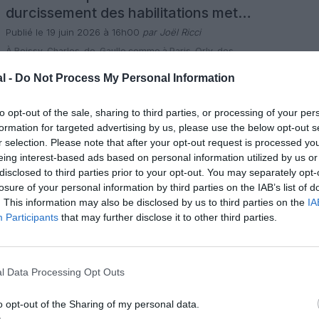
durcissement des habilitations met
des milliers de salariés de Roissy et
Publié le 19 juin 2026 à 16h00
par Joël Ricci
Orly sous pression
À Roissy-Charles-de-Gaulle comme à Paris-Orly, des
salariés de la sûreté, du handling ou du nettoyage
racontent avoir découvert du jour au lendemain que leur
l -
Do Not Process My Personal Information
badge ne passait plus les portiques, sans explication claire
5 commentaires
ni solution de reclassement. Le retrait ou le refus
LIRE L'ARTICLE
d’habilitation, décidé par la préfecture, conditionne l’accès
to opt-out of the sale, sharing to third parties, or processing of your per
aux zones de sûreté à accès […]
formation for targeted advertising by us, please use the below opt-out s
r selection. Please note that after your opt-out request is processed y
Actualité
Perspective
eing interest-based ads based on personal information utilized by us or
KLM : les pilotes obtiennent une
disclosed to third parties prior to your opt-out. You may separately opt-
hausse salariale de 4,75% après des
losure of your personal information by third parties on the IAB’s list of
mois de tensions
. This information may also be disclosed by us to third parties on the
IA
Publié le 2 juin 2026 à 11h00
par Joël Ricci
Participants
that may further disclose it to other third parties.
Après des mois de discussions difficiles, la compagnie
néerlandaise KLM et les syndicats de pilotes sont parvenus
à un accord de principe sur une nouvelle convention
collective. Le texte prévoit une hausse salariale de 4,75%
1 commentaire
sur deux ans et un élargissement des avantages liés aux
LIRE L'ARTICLE
l Data Processing Opt Outs
billets à tarif réduit, dans un contexte marqué par des […]
o opt-out of the Sharing of my personal data.
Actualité