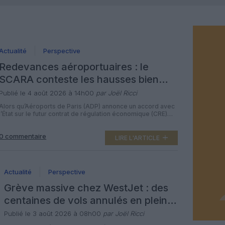
Actualité
Perspective
Redevances aéroportuaires : le
SCARA conteste les hausses bien
supérieures à l’inflation pour les
Publié le 4 août 2026 à 14h00
par Joël Ricci
lignes françaises et ultramarines
Alors qu’Aéroports de Paris (ADP) annonce un accord avec
l’État sur le futur contrat de régulation économique (CRE)
2027‑2034, assorti de 8,2 milliards d’euros
d’investissements et d’une hausse moyenne des
0 commentaire
redevances de +2,1 points par an au‑dessus de l’inflation,
LIRE L'ARTICLE
le Syndicat des compagnies aériennes autonomes (SCARA)
dénonce un dispositif qui ferait financer la montée en
puissance […]
Actualité
Perspective
Grève massive chez WestJet : des
centaines de vols annulés en plein
week‑end estival
Publié le 3 août 2026 à 08h00
par Joël Ricci