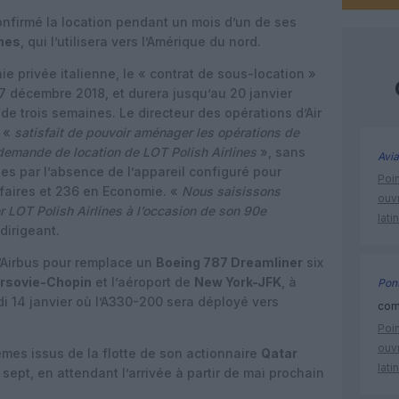
nfirmé la location pendant un mois d’un de ses
ines
, qui l’utilisera vers l’Amérique du nord.
 privée italienne, le « contrat de sous-location »
27 décembre 2018, et durera jusqu’au 20 janvier
de trois semaines. Le directeur des opérations d’Air
e «
satisfait de pouvoir aménager les opérations de
 demande de location de LOT Polish Airlines
», sans
Avia
ées par l’absence de l’appareil configuré pour
Poin
ffaires et 236 en Economie. «
Nous saisissons
ouvr
r LOT Polish Airlines à l’occasion de son 90e
lati
 dirigeant.
l’Airbus pour remplace un
Boeing 787 Dreamliner
six
rsovie-Chopin
et l’aéroport de
New York-JFK
, à
Pont
ndi 14 janvier où l’A330-200 sera déployé vers
comm
Poin
ouvr
êmes issus de la flotte de son actionnaire
Qatar
lati
 sept, en attendant l’arrivée à partir de mai prochain