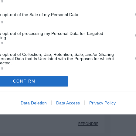
In
MENTAIRE(S)
o opt-out of the Sale of my Personal Data.
In
1 janvier 2019 - 16 h 09 min
to opt-out of processing my Personal Data for Targeted
ing.
e fâcher .La Pologne est a la botte des
In
téger contre le méchant Russe oblique ce
chez eux ….
RÉPONDRE
o opt-out of Collection, Use, Retention, Sale, and/or Sharing
ersonal Data that Is Unrelated with the Purposes for which it
lected.
In
1 janvier 2019 - 17 h 14 min
n prêt , pas d’un achat , donc Boeing ne
CONFIRM
RÉPONDRE
Data Deletion
Data Access
Privacy Policy
1 janvier 2019 - 20 h 34 min
RÉPONDRE