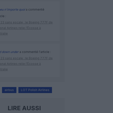
eu n'importe quoi
a commenté
icle :
 23 sans escale : le Boeing 777F de
onal Airlines relie l’Écosse à
stralie
d down under
a commenté l'article :
 23 sans escale : le Boeing 777F de
onal Airlines relie l’Écosse à
stralie
airbus
LOT Polish Airlines
LIRE AUSSI