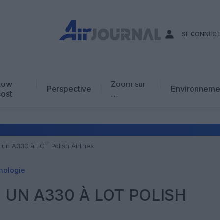
SE CONNEC
Low
Zoom sur
Perspective
Environneme
cost
…
Edito
En chiffres
Avis d’expert
te un A330 à LOT Polish Airlines
AJ Académie
nologie
Vidéo
E UN A330 À LOT POLISH