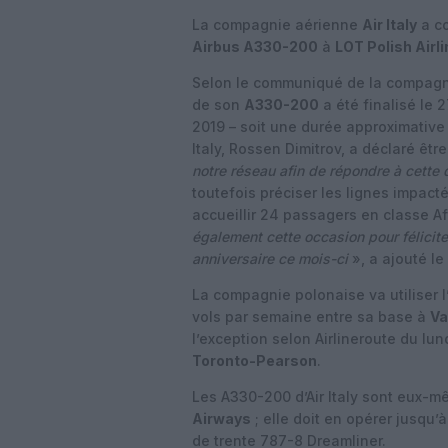
La compagnie aérienne
Air Italy
a co
Airbus A330-200
à
LOT Polish Airl
Selon le communiqué de la compagnie
de son
A330-200
a été finalisé le 
2019 – soit une durée approximative 
Italy, Rossen Dimitrov, a déclaré êtr
notre réseau afin de répondre à cette
toutefois préciser les lignes impact
accueillir 24 passagers en classe A
également cette occasion pour félicite
anniversaire ce mois-ci
», a ajouté le
La compagnie polonaise va utiliser 
vols par semaine entre sa base à
Va
l’exception selon Airlineroute du lu
Toronto-Pearson
.
Les A330-200 d’Air Italy sont eux-m
Airways
; elle doit en opérer jusqu’à
de trente 787-8 Dreamliner.