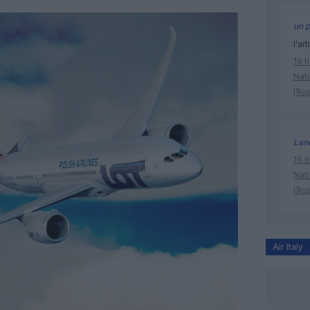
un p
l'art
19 h
Nati
l’Au
Lan
19 h
Nati
l’Au
Air Italy