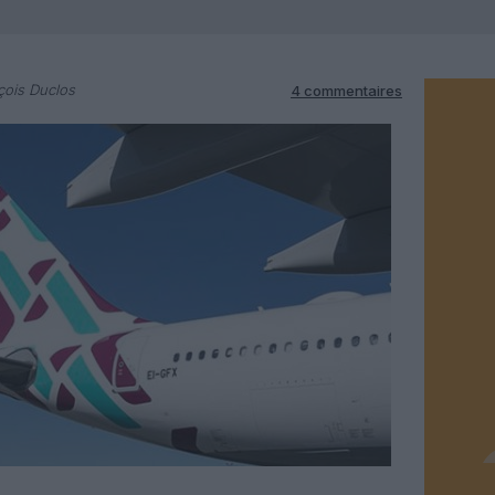
çois Duclos
4 commentaires