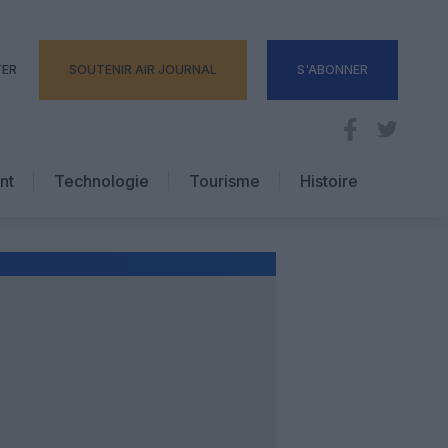
TER
SOUTENIR AIR JOURNAL
S'ABONNER
nt
Technologie
Tourisme
Histoire
Pratique
Hôtellerie
Voyages d’affaires