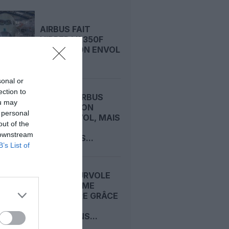
AIRBUS FAIT
VIBRER L’A350F
AVANT SON ENVOL
sonal or
ection to
A350F : AIRBUS
ou may
DÉCALE SON
 personal
PREMIER VOL, MAIS
out of the
TIENT
 downstream
TOUJOURS...
B’s List of
AIRBUS SURVOLE
LE DEUXIÈME
TRIMESTRE GRÂCE
À SES
LIVRAISONS...