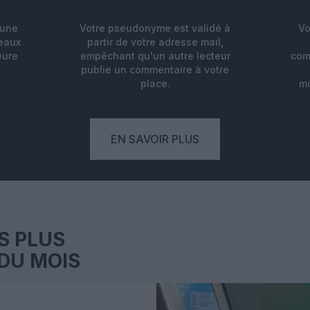
'une
Votre pseudonyme est validé à
Vo
deaux
partir de votre adresse mail,
eure
empêchant qu'un autre lecteur
com
.
publie un commentaire à votre
place.
mo
EN SAVOIR PLUS
S PLUS
DU MOIS