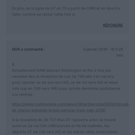
En plus de la ligne de AT en 7h a partir de CMN et en direct a
l’aller comme au retour cette fois ci.
RÉPONDRE
NDR
a commenté :
4 janvier 2019 - 16 h 28
min
&
Actuellement RAM dessert Washington et Rio 3 fois par
semaine des la réception de son 3e 789 elle s’en servira
pour rajouter un 4e vol vers IAD, un 4e vol vers GIG et deux
vols sup en 789 vers GRU pour qu’elle devienne quotidienne
a la rentrée :
https://www.routesonline.com/news/38/airlineroute/281841/royal-
air-maroc-expands-brasil-service-from-sep-2019/
A la réception du 3e 737 Max AT rajouetra avec ce nouvel
avion un 2e vol CAI-CMN partant en fin de matinée, les
départs AT de CAI vers IAD et les autres villes américaines