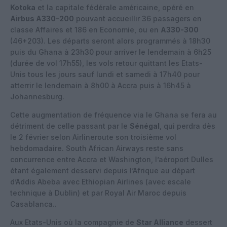
Kotoka
et la capitale fédérale américaine, opéré en
Airbus A330-200
pouvant accueillir 36 passagers en
classe Affaires et 186 en Economie, ou en
A330-300
(46+203). Les départs seront alors programmés à 18h30
puis du Ghana à 23h30 pour arriver le lendemain à 6h25
(durée de vol 17h55), les vols retour quittant les Etats-
Unis tous les jours sauf lundi et samedi à 17h40 pour
atterrir le lendemain à 8h00 à Accra puis à 16h45 à
Johannesburg.
Cette augmentation de fréquence via le Ghana se fera au
détriment de celle passant par le
Sénégal
, qui perdra dès
le 2 février selon Airlineroute son troisième vol
hebdomadaire. South African Airways reste sans
concurrence entre Accra et Washington, l’aéroport Dulles
étant également desservi depuis l’Afrique au départ
d’Addis Abeba avec Ethiopian Airlines (avec escale
technique à Dublin) et par Royal Air Maroc depuis
Casablanca..
Aux Etats-Unis où la compagnie de
Star Alliance
dessert