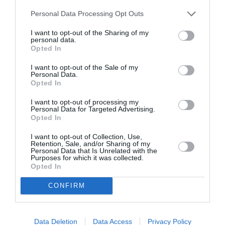
Personal Data Processing Opt Outs
I want to opt-out of the Sharing of my
personal data.
$dreamliner
a commenté :
4 janvier 2019 - 20 h 19
Opted In
min
Enfin une augmentation de fréquence pour Saa ! 2019
I want to opt-out of the Sale of my
Personal Data.
s’annonce bien, bien que son staff prévoit toujours finir dans
Opted In
le rouge l’exercice 2019-2020 pour dégager un bénéfice en
2021…
I want to opt-out of processing my
Personal Data for Targeted Advertising.
Bonne chance SAA ! En espérons que les élections de mai de
Opted In
cette année ne viennent pas tout gâcher !!!
I want to opt-out of Collection, Use,
RÉPONDRE
Retention, Sale, and/or Sharing of my
Personal Data that Is Unrelated with the
Purposes for which it was collected.
Opted In
NDR
a commenté :
5 janvier 2019 - 21 h
CONFIRM
40 min
+1
Et aussi vivement qu’elle acquiert des 788 pour
Data Deletion
Data Access
Privacy Policy
brûler moins de fuel car elle ses vols directs vers