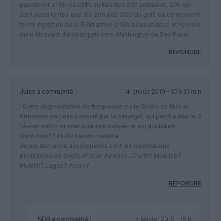
passeront a 15h via CMN au lieu des 20h actuelles, 20h qui
sont aussi lentes que les 20h des Cies du golf, en ce moment
le vol égyptien de la RAM arrive a 10h a Casablanca et l’escale
dure 6h avant d’embarquer vers Washington ou Sao Paulo.
RÉPONDRE
Jules
a commenté :
4 janvier 2019 - 16 h 31 min
“Cette augmentation de fréquence via le Ghana se fera au
détriment de celle passant par le Sénégal, qui perdra dès le 2
février selon Airlineroute son troisième vol quotidien”
Quotidien?? Plutôt hebdomadaire
Je me demande aussi quelles sont les destinations
profitables de South African Airways…Perth? Maurice?
Munich? Lagos? Accra?
RÉPONDRE
NDR
a commenté :
4 janvier 2019 - 18 h