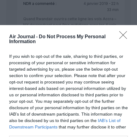
NDR
a commenté :
4 janvier 2019 - 22 h
33 min
Quand Rwandair ouvrira cette ligne les vols Accra –
NY deviendront peut être quitidiens avec les 4 vols
de Delta ;
Air Journal -
Do Not Process My Personal
J’ai jeté un coup d’oeil a la ligne Accra-Lomé-NY de
Information
Ethiopian son temps est très bon mais quand j’ai
regardé la durée de l’escale elle est de 35 minutes
If you wish to opt-out of the sale, sharing to third parties, or
a la capitale togolaise ce qui est a mon avis d’un
processing of your personal or sensitive information for
grand amateurisme : combien de passagers
targeted advertising by us, please use the below opt-out
ghanéens vont réussir a rattraper l’avion de New
section to confirm your selection. Please note that after your
York avec 35 minutes d’escales ?
opt-out request is processed you may continue seeing
Je dis ça mais AT n’est pas mieux elle force souvent
interest-based ads based on personal information utilized by
a des durées d’escales d’au moins 5h ce qui est trop
us or personal information disclosed to third parties prior to
et après ça on s’étonne pourquoi les Cies extra-
your opt-out. You may separately opt-out of the further
africaines s’accaparent 80% du trafic international
disclosure of your personal information by third parties on the
africain, jetez un coup d’oeil aux escales de AF et de
IAB’s list of downstream participants. This information may
BA elles souvent de 2h un temps optimal pour
also be disclosed by us to third parties on the
IAB’s List of
permettre un changement d’avion.
Downstream Participants
that may further disclose it to other
RÉPONDRE
third parties.