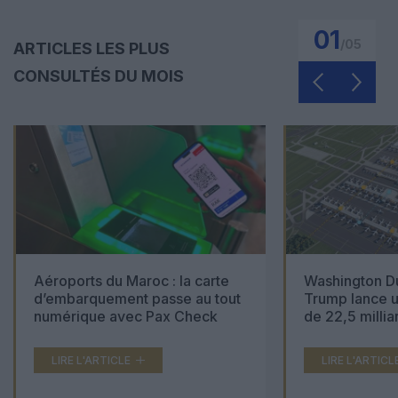
01
/
05
ARTICLES LES PLUS
CONSULTÉS DU MOIS
Aéroports du Maroc : la carte
Washington Du
d’embarquement passe au tout
Trump lance u
numérique avec Pax Check
de 22,5 millia
LIRE L'ARTICLE
LIRE L'ARTICL