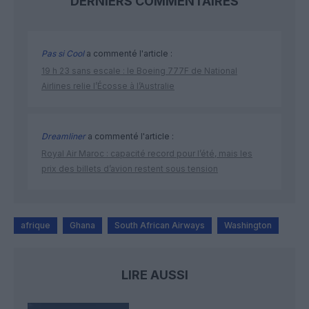
DERNIERS COMMENTAIRES
Pas si Cool
a commenté l'article :
19 h 23 sans escale : le Boeing 777F de National
Airlines relie l’Écosse à l’Australie
Dreamliner
a commenté l'article :
Royal Air Maroc : capacité record pour l’été, mais les
prix des billets d’avion restent sous tension
afrique
Ghana
South African Airways
Washington
LIRE AUSSI