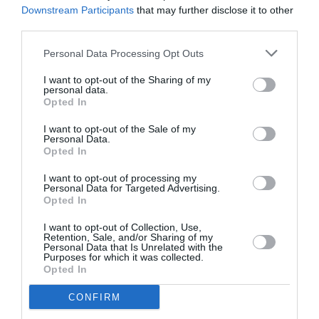
Rv2lyon
a commenté :
6 janvier 2019 - 18 h 34
Downstream Participants
that may further disclose it to other
min
third parties.
Peut-être que vous avez les moyens de toujours voyager en
business, mais beaucoup de personnes veulent voyager
Personal Data Processing Opt Outs
avec plus de confort que l’éco sur des vols longue durée. Et
la premium éco est cette offre. Et comme pour la business,
I want to opt-out of the Sharing of my
personal data.
l’éco ou la first, il y a beaucoup d’écart d’une compagnie à
Opted In
l’autre. Alors messieurs Nico et Sergio, pouvez vous nous
dire quelle premium avez vous essayé pour être aussi
I want to opt-out of the Sale of my
vindicatifs et catégoriques?
Personal Data.
Opted In
RÉPONDRE
I want to opt-out of processing my
Personal Data for Targeted Advertising.
Opted In
Cortoma
a commenté :
6 janvier 2019 - 20 h 21
I want to opt-out of Collection, Use,
min
Retention, Sale, and/or Sharing of my
Personal Data that Is Unrelated with the
Delta a fait de très gros effiorts pour améliorer l expérience
Purposes for which it was collected.
client avec sa nouvelle cabine et c est un pari réussi !!
Opted In
La nouvelle classe affaire est une des meilleures ( on la
retrouve aussi chez Qatar) et sa Premium est simplement top!
CONFIRM
Les écrans télé dans toutes les cabines sont immenses…