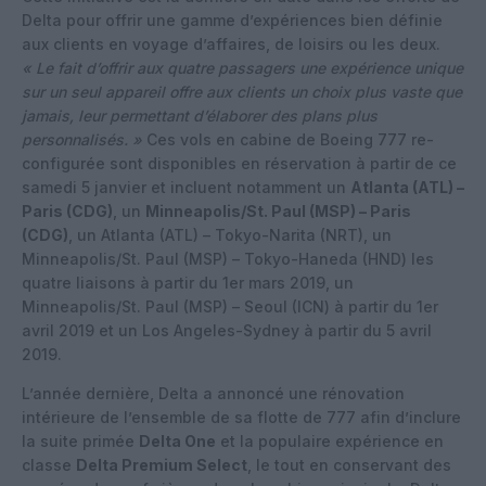
Delta pour offrir une gamme d’expériences bien définie
aux clients en voyage d’affaires, de loisirs ou les deux.
« Le fait d’offrir aux quatre passagers une expérience unique
sur un seul appareil offre aux clients un choix plus vaste que
jamais, leur permettant d’élaborer des plans plus
personnalisés. »
Ces vols en cabine de Boeing 777 re-
configurée sont disponibles en réservation à partir de ce
samedi 5 janvier et incluent notamment un
Atlanta (ATL) –
Paris (CDG)
, un
Minneapolis/St. Paul (MSP) – Paris
(CDG)
, un Atlanta (ATL) – Tokyo-Narita (NRT), un
Minneapolis/St. Paul (MSP) – Tokyo-Haneda (HND) les
quatre liaisons à partir du 1er mars 2019, un
Minneapolis/St. Paul (MSP) – Seoul (ICN) à partir du 1er
avril 2019 et un Los Angeles-Sydney à partir du 5 avril
2019.
L’année dernière, Delta a annoncé une rénovation
intérieure de l’ensemble de sa flotte de 777 afin d’inclure
la suite primée
Delta One
et la populaire expérience en
classe
Delta Premium Select
, le tout en conservant des