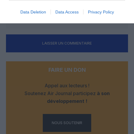
même en éco!! Vivement que toute sa flotte bénéficie de
cette nouvelle cabine…
Data Deletion
Data Access
Privacy Policy
RÉPONDRE
LAISSER UN COMMENTAIRE
FAIRE UN DON
Appel aux lecteurs !
Soutenez Air Journal participez
à son
développement !
NOUS SOUTENIR