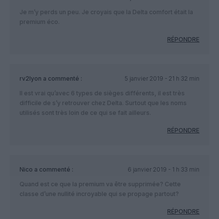
Je m’y perds un peu. Je croyais que la Delta comfort était la
premium éco.
RÉPONDRE
rv2lyon
a commenté :
5 janvier 2019 - 21 h 32 min
Il est vrai qu’avec 6 types de sièges différents, il est très
difficile de s’y retrouver chez Delta. Surtout que les noms
utilisés sont très loin de ce qui se fait ailleurs.
RÉPONDRE
Nico
a commenté :
6 janvier 2019 - 1 h 33 min
Quand est ce que la premium va être supprimée? Cette
classe d’une nullité incroyable qui se propage partout?
RÉPONDRE