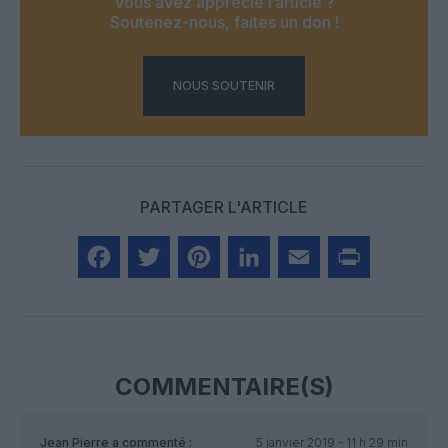
Vous avez apprécié l’article ?
Soutenez-nous, faites un don !
NOUS SOUTENIR
PARTAGER L'ARTICLE
Facebook
Twitter
Pinterest
LinkedIn
Email
Print
COMMENTAIRE(S)
Jean Pierre
a commenté :
5 janvier 2019 - 11 h 29 min