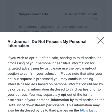
Sergio
a commenté :
6 janvier 2019 - 9 h 40
min
Simplement quand les c….( les clients bien sur)
arrêteront de l’acheter.
RÉPONDRE
Air Journal -
Do Not Process My Personal
Information
If you wish to opt-out of the sale, sharing to third parties, or
processing of your personal or sensitive information for
Backdoor&Pipeline
a commenté :
6 janvier 2019 - 13 h 27
targeted advertising by us, please use the below opt-out
min
section to confirm your selection. Please note that after your
En effet Nico entièrement d’accord soit c’est l’éco soit la
opt-out request is processed you may continue seeing
business
interest-based ads based on personal information utilized by
us or personal information disclosed to third parties prior to
RÉPONDRE
your opt-out. You may separately opt-out of the further
disclosure of your personal information by third parties on the
IAB’s list of downstream participants. This information may
also be disclosed by us to third parties on the
IAB’s List of