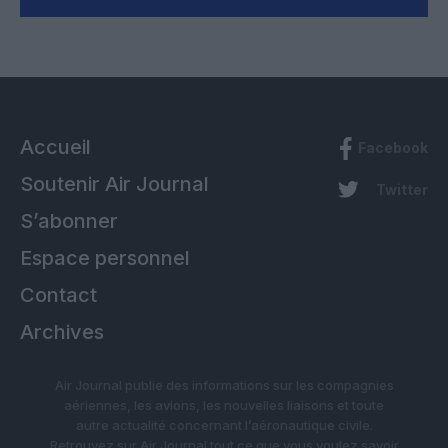
Accueil
Facebook
Soutenir Air Journal
Twitter
S’abonner
Espace personnel
Contact
Archives
Air Journal publie des informations sur les compagnies
aériennes, les avions, les nouvelles liaisons et toute
autre actualité concernant l’aéronautique civile.
Retrouvez sur Air Journal tout ce que vous voulez savoir