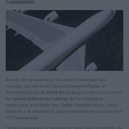
7 commentaires
À partir de ce week-end, les clients réservant des
voyages sur certaines liaisons transpacifiques et
transatlantiques de
Delta Air Lines
pourront choisir parmi
les
quatre différentes cabines
de la compagnie
américaine, soit Delta One, Delta Premium Select, Delta
Comfort + et classe Eco, pour la première fois à bord d’un
777 réaménagé.
Cette initiative est la dernière en date dans les efforts de