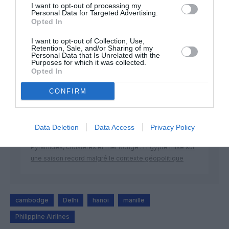
I want to opt-out of processing my
Personal Data for Targeted Advertising.
Opted In
DERNIERS COMMENTAIRES
I want to opt-out of Collection, Use,
Retention, Sale, and/or Sharing of my
Personal Data that Is Unrelated with the
Purposes for which it was collected.
Opted In
atplhkt
a commenté l'article :
Contrôles aux frontières entre l’Espagne et l’Italie : des
CONFIRM
arrivées plus longues, des correspondances à risque
Data Deletion
Data Access
Privacy Policy
Manfou
a commenté l'article :
Pyramides, croisières et mer Rouge : l’Égypte mise sur
une saison record malgré le contexte géopolitique
cambodge
Delhi
hanoi
manille
Philippine Airlines