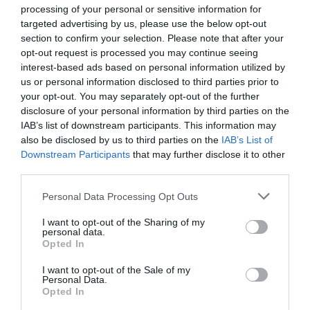
processing of your personal or sensitive information for
Aucun commentaire !
targeted advertising by us, please use the below opt-out
section to confirm your selection. Please note that after your
opt-out request is processed you may continue seeing
LAISSER UN COMMENTAIRE
interest-based ads based on personal information utilized by
us or personal information disclosed to third parties prior to
your opt-out. You may separately opt-out of the further
disclosure of your personal information by third parties on the
FAIRE UN DON
IAB’s list of downstream participants. This information may
also be disclosed by us to third parties on the
IAB’s List of
Appel aux lecteurs !
Downstream Participants
that may further disclose it to other
third parties.
Soutenez Air Journal participez
à son
développement !
Personal Data Processing Opt Outs
I want to opt-out of the Sharing of my
personal data.
NOUS SOUTENIR
Opted In
I want to opt-out of the Sale of my
Personal Data.
Opted In