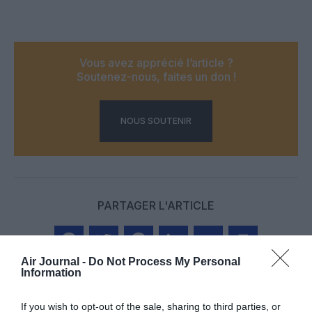
Vous avez apprécié l’article ?
Soutenez-nous, faites un don !
NOUS SOUTENIR
PARTAGER L'ARTICLE
Air Journal -
Do Not Process My Personal
Facebook
Twitter
Pinterest
LinkedIn
Email
Print
Information
If you wish to opt-out of the sale, sharing to third parties, or