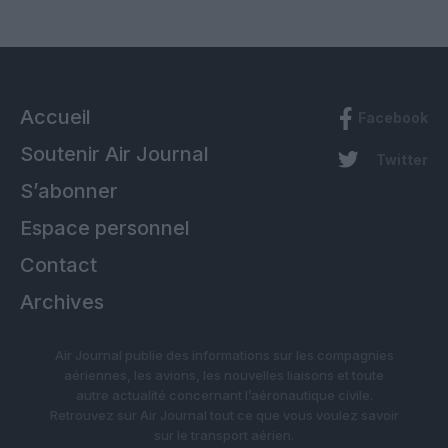
Accueil
Facebook
Soutenir Air Journal
Twitter
S’abonner
Espace personnel
Contact
Archives
Air Journal publie des informations sur les compagnies
aériennes, les avions, les nouvelles liaisons et toute
autre actualité concernant l’aéronautique civile.
Retrouvez sur Air Journal tout ce que vous voulez savoir
sur le transport aérien.