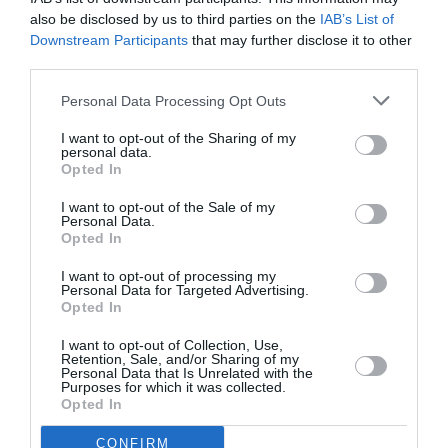
comme au départ de Guadeloupe (+22,5%), mais plus
also be disclosed by us to third parties on the
IAB’s List of
modérée au départ de La Réunion (+10% entre novembre
Downstream Participants
that may further disclose it to other
et décembre 2018, toutes destinations confondues).
third parties.
Personal Data Processing Opt Outs
I want to opt-out of the Sharing of my
personal data.
Opted In
I want to opt-out of the Sale of my
Personal Data.
Opted In
I want to opt-out of processing my
Personal Data for Targeted Advertising.
Opted In
I want to opt-out of Collection, Use,
Retention, Sale, and/or Sharing of my
Personal Data that Is Unrelated with the
Purposes for which it was collected.
Opted In
CONFIRM