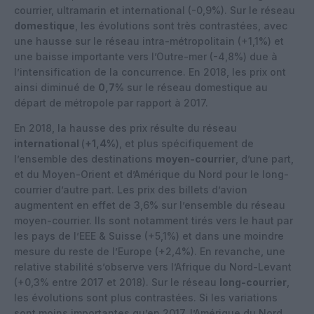
courrier, ultramarin et international (-0,9%). Sur le réseau
domestique
, les évolutions sont très contrastées, avec
une hausse sur le réseau intra-métropolitain (+1,1%) et
une baisse importante vers l’Outre-mer (-4,8%) due à
l’intensification de la concurrence. En 2018, les prix ont
ainsi diminué de
0,7%
sur le réseau domestique au
départ de métropole par rapport à 2017.
En 2018, la hausse des prix résulte du réseau
international
(
+1,4%
), et plus spécifiquement de
l’ensemble des destinations
moyen-courrier
, d’une part,
et du Moyen-Orient et d’Amérique du Nord pour le long-
courrier d’autre part. Les prix des billets d’avion
augmentent en effet de 3,6% sur l’ensemble du réseau
moyen-courrier. Ils sont notamment tirés vers le haut par
les pays de l’EEE & Suisse (+5,1%) et dans une moindre
mesure du reste de l’Europe (+2,4%). En revanche, une
relative stabilité s’observe vers l’Afrique du Nord-Levant
(+0,3% entre 2017 et 2018). Sur le réseau
long-courrier
,
les évolutions sont plus contrastées. Si les variations
sont moins importantes qu’en 2017, l’Amérique du Nord