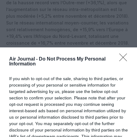
de la hausse record vers l’Outre-mer (+36,1%), alors que
l’augmentation sur le réseau intra-métropolitain est la
plus modérée (+5,2% entre novembre et décembre 2018).
Sur le réseau international moyen-courrier, les variations
sont relativement homogènes, de +15,9% vers l’Europe à
+19,4% vers l’Afrique du Nord-Levant, totalisant une
croissance de +16,7% entre novembre et décembre 2018.
Sur le réseau long-courrier, la plus faible hausse
s’observe comme les années précédentes vers l’Amérique
Air Journal -
Do Not Process My Personal
du nord (+7,7%), les autres faisceaux oscillant entre
Information
+17,3% vers l’Asie-Pacifique et +19,5% vers le Moyen-
Orient comme vers l’Amérique latine. Toutes destinations
If you wish to opt-out of the sale, sharing to third parties, or
confondues, la hausse saisonnière des prix est de 14,6%
processing of your personal or sensitive information for
sur le réseau international long-courrier et de 15,4% pour
targeted advertising by us, please use the below opt-out
l’ensemble de la desserte internationale. Cette hausse
section to confirm your selection. Please note that after your
saisonnière est encore plus marquée
au départ des
opt-out request is processed you may continue seeing
départements d’outre-mer
pris dans leur ensemble
interest-based ads based on personal information utilized by
(+19,4% toutes destinations entre novembre et décembre
us or personal information disclosed to third parties prior to
2018). Elle est particulièrement forte au départ de
your opt-out. You may separately opt-out of the further
disclosure of your personal information by third parties on the
Martinique et de Guyane (resp. +28,1% et +26,7%),
IAB’s list of downstream participants. This information may