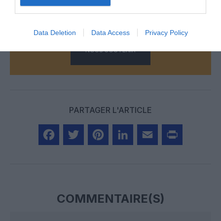
Vous avez apprécié l’article ?
Soutenez-nous, faites un don !
Data Deletion
Data Access
Privacy Policy
NOUS SOUTENIR
PARTAGER L'ARTICLE
Facebook
Twitter
Pinterest
LinkedIn
Email
Print
COMMENTAIRE(S)