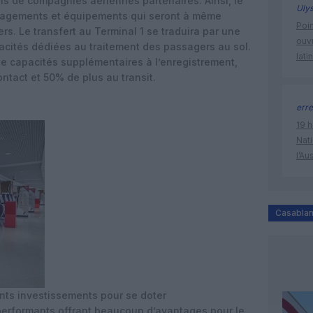
ns de compagnies aériennes partenaires. Ainsi, le
Uly
gements et équipements qui seront à même
Poin
s. Le transfert au Terminal 1 se traduira par une
ouvr
acités dédiées au traitement des passagers au sol.
lati
e capacités supplémentaires à l’enregistrement,
ontact et 50% de plus au transit.
erre
19 h
Nati
l’Au
Casabla
ants investissements pour se doter
performants offrant beaucoup d’avantages pour le