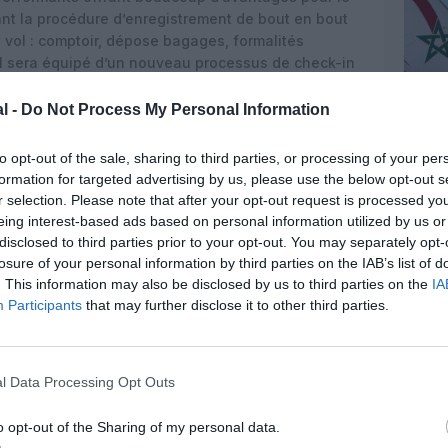
itant la procédure d’enregistrement de bout en bout
vol : comptoir, dépose bagages, formalités
l 1 sera équipé d’un nouveau processus de check-in
 30 bornes libre-service et 12 bag drop (déposes-
nt aux passagers de s’enregistrer en toute
l -
Do Not Process My Personal Information
l’enregistrement, le choix des sièges, l’impression
ée et
l’enregistrement des bagages en soute, et
to opt-out of the sale, sharing to third parties, or processing of your per
 service
fluide et simplifié permettra de réduire
formation for targeted advertising by us, please use the below opt-out s
e pour les
voyageurs. Grâce à cette innovation
r selection. Please note that after your opt-out request is processed y
aéroport
Mohammed V devient le premier aéroport en
eing interest-based ads based on personal information utilized by us or
nt de
bout en bout en libre-service.
disclosed to third parties prior to your opt-out. You may separately opt-
losure of your personal information by third parties on the IAB’s list of
nt optimisé et bénéficie d’une augmentation
. This information may also be disclosed by us to third parties on the
IA
au dispositif existant. La zone de transit est dotée
Participants
that may further disclose it to other third parties.
 la clientèle RAM dans les formalités
osition des clients trois bornes libres services
’enregistrement classique afin de réduire les
l Data Processing Opt Outs
lement des équipements pensés pour le confort
o opt-out of the Sharing of my personal data.
e de bagages, salon VIP…