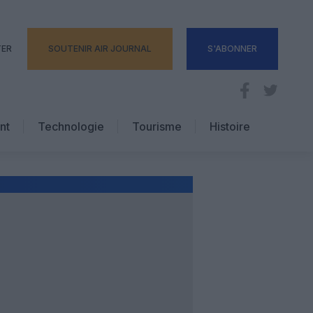
TER
SOUTENIR AIR JOURNAL
S'ABONNER
nt
Technologie
Tourisme
Histoire
Pratique
Hôtellerie
Voyages d’affaires