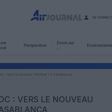
SE CONNEC
Low
Zoom sur
Perspective
Environneme
cost
…
Edito
En chiffres
Avis d’expert
roc : vers le nouveau Terminal 1 à Casablanca
AJ Académie
Vidéo
OC : VERS LE NOUVEAU
CASABLANCA