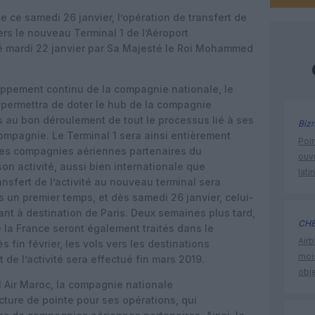
 ce samedi 26 janvier, l’opération de transfert de
rs le nouveau Terminal 1 de l’Aéroport
mardi 22 janvier par Sa Majesté le Roi Mohammed
oppement continu de la compagnie nationale, le
permettra de doter le hub de la compagnie
 au bon déroulement de tout le processus lié à ses
Biz
compagnie. Le Terminal 1 sera
ainsi entièrement
Poin
nes compagnies aériennes
partenaires du
ouvr
son activité, aussi bien internationale
que
lati
nsfert de l’activité au nouveau terminal sera
 un premier temps, et dès samedi 26 janvier, celui-
ant à destination de Paris. Deux semaines plus tard,
CHE
 la France seront également traités dans le
Airb
s fin février, les vols vers les destinations
moi
t de l’activité sera
effectué fin mars 2019.
obje
 Air Maroc, la compagnie nationale
cture de pointe pour ses opérations, qui