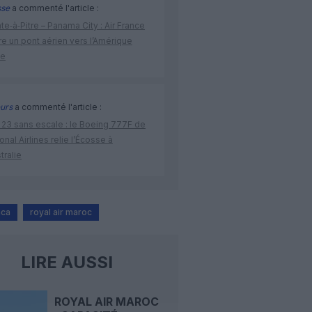
sse
a commenté l'article :
te‑à‑Pitre – Panama City : Air France
e un pont aérien vers l’Amérique
ne
urs
a commenté l'article :
 23 sans escale : le Boeing 777F de
onal Airlines relie l’Écosse à
stralie
nca
royal air maroc
LIRE AUSSI
ROYAL AIR MAROC