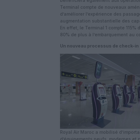
bénéficiera également
aux opératio
Terminal compte de
nouveaux aména
d’améliorer l’expérience
des passager
augmentation substantielle
des cap
En effet, le Terminal 1 compte
115% d
80% de plus à l’embarquement au
c
Un
nouveau processus de check-in
Royal Air Maroc a mobilisé d’import
d’équipements
neufs, modernes et 