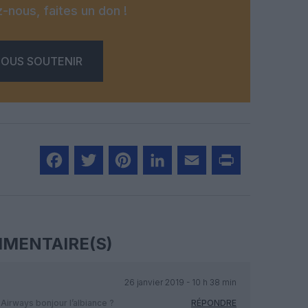
-nous, faites un don !
OUS SOUTENIR
Facebook
Twitter
Pinterest
LinkedIn
Email
Print
MENTAIRE(S)
26 janvier 2019 - 10 h 38 min
 Airways bonjour l’albiance ?
RÉPONDRE