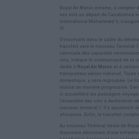
Royal Air Maroc entame, à compter de
ses
vols au départ de Casablanca ve
International
Mohammed V, inauguré 
VI.
S’inscrivant dans le cadre du dével
transfert vers le
nouveau Terminal 1 
nationale des capacités
nécessaires
vols, indique le communiqué de la 
dédié à
Royal Air Maroc
et à certai
transporteur aérien national. Toute 
domestique, y sera regroupée. Le tra
réalisé de manière progressive. Dans
ci accueillera les passagers voyage
l’ensemble des vols à destination de
nouveau terminal 1. S’y ajouteront dè
africaines. Enfin, le transfert comple
Au nouveau Terminal dédié de Royal
disposera
désormais d’une infrastru