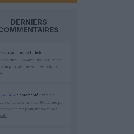
DERNIERS
COMMENTAIRES
ness
a commenté l'article :
te‑à‑Pitre – Panama City : Air France
e un pont aérien vers l’Amérique
ne
CK LAST
a commenté l'article :
us doit accélérer avec 90 avions par
s nécessaires pour atteindre son
ctif