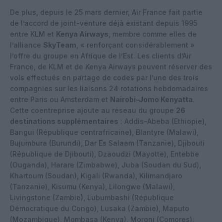
De plus, depuis le 25 mars dernier, Air France fait partie
de l’accord de joint-venture déjà existant depuis 1995
entre KLM et
Kenya Airways
, membre comme elles de
l’alliance
SkyTeam
, « renforçant considérablement »
l’offre du groupe en Afrique de l’Est. Les clients d’Air
France, de KLM et de Kenya Airways peuvent réserver des
vols effectués en partage de codes par l’une des trois
compagnies sur les liaisons 24 rotations hebdomadaires
entre Paris ou Amsterdam et
Nairobi-Jomo Kenyatta
.
Cette coentreprise ajoute au réseau du groupe
26
destinations supplémentaires
: Addis-Abeba (Ethiopie),
Bangui (République centrafricaine), Blantyre (Malawi),
Bujumbura (Burundi), Dar Es Salaam (Tanzanie), Djibouti
(République de Djibouti), Dzaoudzi (Mayotte), Entebbe
(Ouganda), Harare (Zimbabwe), Juba (Soudan du Sud),
Khartoum (Soudan), Kigali (Rwanda), Kilimandjaro
(Tanzanie), Kisumu (Kenya), Lilongwe (Malawi),
Livingstone (Zambie), Lubumbashi (République
Démocratique du Congo), Lusaka (Zambie), Maputo
(Mozambique), Mombasa (Kenya), Moroni (Comores),