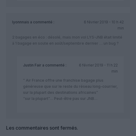
lyonnnais
a commenté :
6 février 2019 - 10 h 42
min
2 bagages en éco : désolé, mais mon vol LYS-JNB était limité
à 1 bagage en soute en août/septembre dernier … un bug ?
Justin Fair
a commenté :
6 février 2019 - 11 h 22
min
” Air France offre une franchise bagage plus
généreuse que sur le reste du réseau long-courrier,
sur la plupart des destinations africaines”
“sur la plupart”… Peut-être pas sur JNB…
Les commentaires sont fermés.