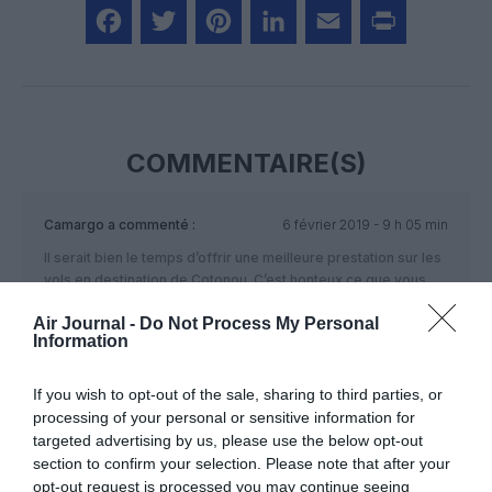
Facebook
Twitter
Pinterest
LinkedIn
Email
Print
COMMENTAIRE(S)
Camargo
a commenté :
6 février 2019 - 9 h 05 min
Il serait bien le temps d’offrir une meilleure prestation sur les
vols en destination de Cotonou. C’est honteux ce que vous
proposez avec des prix très élevés. Mon dernière voyage à
Air Journal -
Do Not Process My Personal
Cotonou, il y a une semaine, le siège était en train de tomber
Information
et l’appui pour le bras cassé.
If you wish to opt-out of the sale, sharing to third parties, or
processing of your personal or sensitive information for
Justin Fair
a commenté :
6 février 2019 - 11 h 20
targeted advertising by us, please use the below opt-out
min
section to confirm your selection. Please note that after your
Le premier A330, rénové vient d’être mis en ligne…
opt-out request is processed you may continue seeing