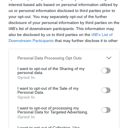
“C’est pourquoi en 2019, Air France renouvelle
interest-based ads based on personal information utilized by
l’ensemble de ses cabines dans les Airbus A330-
us or personal information disclosed to third parties prior to
200. En 2019, ces nouvelles cabines s’envoleront
your opt-out. You may separately opt-out of the further
vers Niamey, Cotonou, Lagos, Accra et
disclosure of your personal information by third parties on the
Ouagadougou.
IAB’s list of downstream participants. This information may
also be disclosed by us to third parties on the
IAB’s List of
Downstream Participants
that may further disclose it to other
third parties.
Personal Data Processing Opt Outs
Airfunes
a commenté :
6 février 2019 - 9 h 20 min
A la lecture de la carte on perçoit la bonne organisation du
I want to opt-out of the Sharing of my
personal data.
groupe sur le continent africain : chaque compagnie se
Opted In
spécialise sur une zone : Afrique du Nord, de l’Ouest ou de
l’Est.
I want to opt-out of the Sale of my
Il faudrait continuer l’expansion sur ce continent qui devient
Personal Data.
de plus en plus concurrentiel : ouvrir de nouvelles
Opted In
destinations !
I want to opt-out of processing my
Personal Data for Targeted Advertising.
Opted In
czl
a commenté :
6 février 2019 - 12 h 35
I want to opt-out of Collection, Use,
min