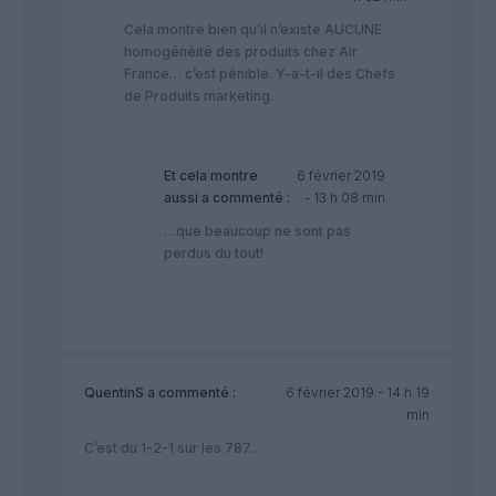
Cela montre bien qu’il n’existe AUCUNE
homogénéité des produits chez Air
France… c’est pénible. Y-a-t-il des Chefs
de Produits marketing.
Et cela montre
6 février 2019
aussi
a commenté :
- 13 h 08 min
…que beaucoup ne sont pas
perdus du tout!
QuentinS
a commenté :
6 février 2019 - 14 h 19
min
C’est du 1-2-1 sur les 787…