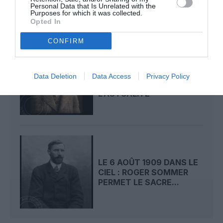
Personal Data that Is Unrelated with the
Purposes for which it was collected.
Opted In
CONFIRM
LE 7 AOÛT 1909 DANS LE
CIEL : ROGER SOMMER
Data Deletion
Data Access
Privacy Policy
FAIT ENCORE
L’ACTUALITÉ
LE 6 AOÛT 1909 DANS LE
CIEL : ROGER SOMMER
PERMET LE SACRE...