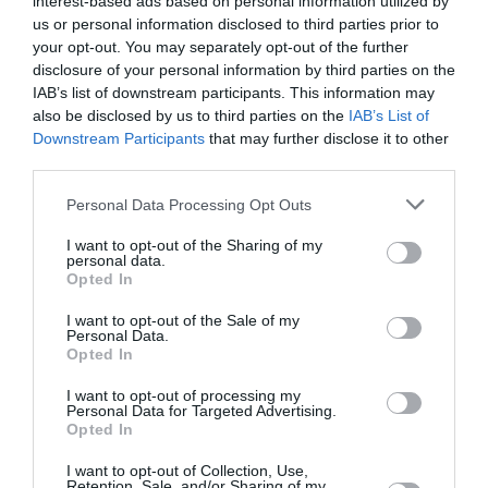
interest-based ads based on personal information utilized by
Contrôles aux frontières entre l’Espagne et l’Italie : des
us or personal information disclosed to third parties prior to
arrivées plus longues, des correspondances à risque
your opt-out. You may separately opt-out of the further
disclosure of your personal information by third parties on the
IAB’s list of downstream participants. This information may
Serge13
a commenté l'article :
also be disclosed by us to third parties on the
IAB’s List of
Downstream Participants
that may further disclose it to other
Flynas ouvre une ligne directe entre Médine et
third parties.
Bruxelles
Personal Data Processing Opt Outs
I want to opt-out of the Sharing of my
histoire de l'aviation
personal data.
Opted In
I want to opt-out of the Sale of my
LIRE AUSSI
Personal Data.
Opted In
I want to opt-out of processing my
Personal Data for Targeted Advertising.
LE 8 AOÛT 1908 DANS LE
Opted In
CIEL : UNE
DÉMONSTRATION
I want to opt-out of Collection, Use,
PUBLIQUE...
Retention, Sale, and/or Sharing of my