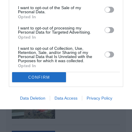
Pont aérien: chevilles enflées!
a commenté l'article :
I want to opt-out of the Sale of my
Pointe‑à‑Pitre – Panama City : Air France ouvre un pont
Personal Data.
Opted In
aérien vers l’Amérique latine
I want to opt-out of processing my
Personal Data for Targeted Advertising.
Opted In
SpiceJet
I want to opt-out of Collection, Use,
Retention, Sale, and/or Sharing of my
Personal Data that Is Unrelated with the
Purposes for which it was collected.
LIRE AUSSI
Opted In
CONFIRM
CRASH AIR INDIA : LA
DGCA EN INDE ORDONNE
Data Deletion
Data Access
Privacy Policy
L’INSPECTION DES...