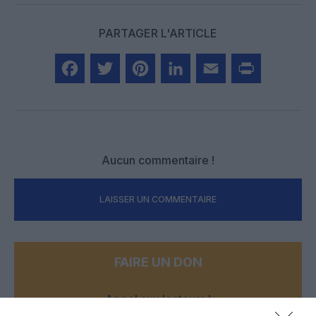
PARTAGER L'ARTICLE
Facebook
Twitter
Pinterest
LinkedIn
Email
Print
Aucun commentaire !
LAISSER UN COMMENTAIRE
FAIRE UN DON
Appel aux lecteurs !