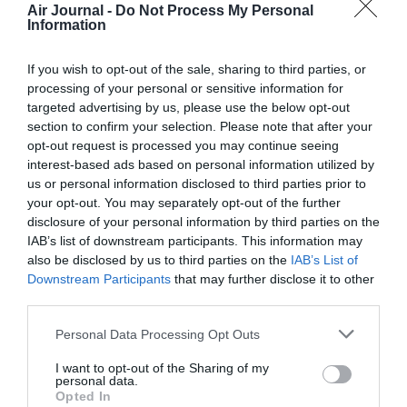
Soutenez Air Journal participez
à son
Air Journal -
Do Not Process My Personal
développement !
Information
If you wish to opt-out of the sale, sharing to third parties, or
processing of your personal or sensitive information for
NOUS SOUTENIR
targeted advertising by us, please use the below opt-out
section to confirm your selection. Please note that after your
opt-out request is processed you may continue seeing
interest-based ads based on personal information utilized by
us or personal information disclosed to third parties prior to
your opt-out. You may separately opt-out of the further
disclosure of your personal information by third parties on the
DERNIERS COMMENTAIRES
IAB’s list of downstream participants. This information may
also be disclosed by us to third parties on the
IAB’s List of
Downstream Participants
that may further disclose it to other
third parties.
Aviation
a commenté l'article :
Personal Data Processing Opt Outs
Pointe‑à‑Pitre – Panama City : Air France ouvre un pont
aérien vers l’Amérique latine
I want to opt-out of the Sharing of my
personal data.
Opted In