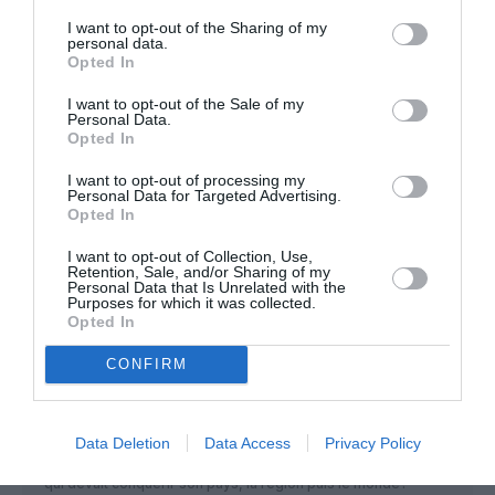
compagnies aériennes ou elle a prit des actions. Y a que Air
I want to opt-out of the Sharing of my
Serbia pour l’instant qui va bien ?
personal data.
Opted In
RÉPONDRE
I want to opt-out of the Sale of my
Personal Data.
Opted In
La descente continue
a
6 mars 2019 - 9 h 57
commenté :
min
I want to opt-out of processing my
Personal Data for Targeted Advertising.
Après s’être ” bien plantée dans toutes les
Opted In
compagnies aériennes où elle a pris des actions”,
I want to opt-out of Collection, Use,
Ethad est maintenant en train de se planter elle-
Retention, Sale, and/or Sharing of my
même!
Personal Data that Is Unrelated with the
Purposes for which it was collected.
RÉPONDRE
Opted In
CONFIRM
cf. Kingfisher Story
a commenté :
6 mars 2019 - 13 h 14 min
Data Deletion
Data Access
Privacy Policy
Qui se souvient de Kingfisher,nouvelle compagnie indienne
qui devait conquérir son pays, la région puis le monde?