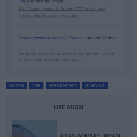
Jmp
a commenté l'article :
19 h 23 sans escale : le Boeing 777F de National
Airlines relie l’Écosse à l’Australie
Le Monégasque du sud de la France
a commenté l'article
:
Aéroports du Maroc : la carte d’embarquement passe
au tout numérique avec Pax Check
Air India
Inde
investissement
jet airways
LIRE AUSSI
RIYAD–BOMBAY : RIYADH