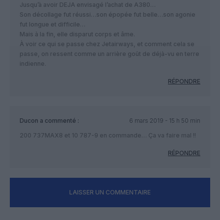
Jusqu’à avoir DEJA envisagé l’achat de A380…
Son décollage fut réussi…son épopée fut belle…son agonie
fut longue et difficile…
Mais à la fin, elle disparut corps et âme.
À voir ce qui se passe chez Jetairways, et comment cela se
passe, on ressent comme un arrière goût de déjà-vu en terre
indienne.
RÉPONDRE
Ducon
a commenté :
6 mars 2019 - 15 h 50 min
200 737MAX8 et 10 787-9 en commande… Ça va faire mal !!
RÉPONDRE
LAISSER UN COMMENTAIRE