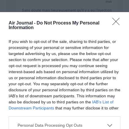
min
Sans doute mais heureusement qu’il y a eu l’injection
des centaines de millions de $ de la part d’Etihad…
sinon Jet aurait déposé le bilan.
Air Journal -
Do Not Process My Personal
Information
Un déficit de financement de près de 1,19 milliard de
dollars…
Quant à Air India, c’est 4,1 milliards de dollars de
If you wish to opt-out of the sale, sharing to third parties, or
dette !
processing of your personal or sensitive information for
Sans compter que l’Inde voulait se débarrasser de
targeted advertising by us, please use the below opt-out
Air India : les tentatives de vendre 76% du capital de
section to confirm your selection. Please note that after your
la compagnie nationale ayant échoué…
opt-out request is processed you may continue seeing
Plus bas, un commentaire concernant Kingfisher….
interest-based ads based on personal information utilized by
Bref les compagnies indiennes sont dans la
us or personal information disclosed to third parties prior to
tourmente…
your opt-out. You may separately opt-out of the further
disclosure of your personal information by third parties on the
RÉPONDRE
IAB’s list of downstream participants. This information may
also be disclosed by us to third parties on the
IAB’s List of
Downstream Participants
that may further disclose it to other
third parties.
Val SOF
a commenté :
5 mars 2019 - 20 h 34 min
Personal Data Processing Opt Outs
J’avoue que Ethiad c’est bien planté limite dans toutes les