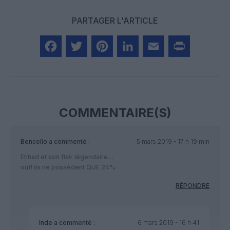
PARTAGER L'ARTICLE
Facebook
Twitter
Pinterest
LinkedIn
Email
Print
COMMENTAIRE(S)
Bencello
a commenté :
5 mars 2019 - 17 h 19 min
Etihad et son flair légendaire…
ouf! ils ne possèdent QUE 24%
RÉPONDRE
Inde
a commenté :
6 mars 2019 - 16 h 41