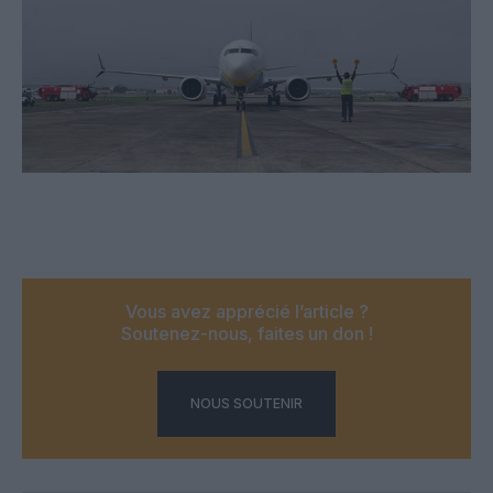
Vous avez apprécié l’article ?
Soutenez-nous, faites un don !
NOUS SOUTENIR