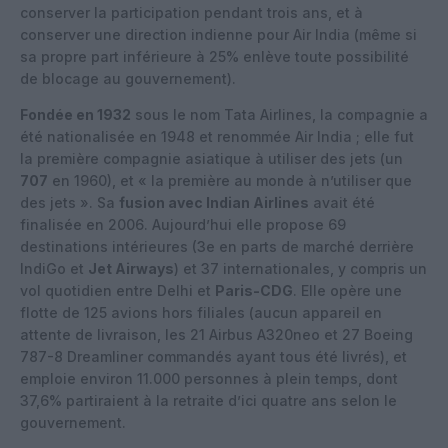
conserver la participation pendant trois ans, et à
conserver une direction indienne pour Air India (même si
sa propre part inférieure à 25% enlève toute possibilité
de blocage au gouvernement).
Fondée en 1932
sous le nom Tata Airlines, la compagnie a
été nationalisée en 1948 et renommée Air India ; elle fut
la première compagnie asiatique à utiliser des jets (un
707
en 1960), et « la première au monde à n’utiliser que
des jets ». Sa
fusion avec Indian Airlines
avait été
finalisée en 2006. Aujourd’hui elle propose 69
destinations intérieures (3e en parts de marché derrière
IndiGo et
Jet Airways
) et 37 internationales, y compris un
vol quotidien entre Delhi et
Paris-CDG
. Elle opère une
flotte de 125 avions hors filiales (aucun appareil en
attente de livraison, les 21 Airbus A320neo et 27 Boeing
787-8 Dreamliner commandés ayant tous été livrés), et
emploie environ 11.000 personnes à plein temps, dont
37,6% partiraient à la retraite d’ici quatre ans selon le
gouvernement.