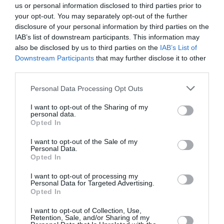
us or personal information disclosed to third parties prior to
your opt-out. You may separately opt-out of the further
TLM
a commenté :
8 mars 2019 - 14 h
disclosure of your personal information by third parties on the
57 min
IAB’s list of downstream participants. This information may
also be disclosed by us to third parties on the
IAB’s List of
Depuis 2 mois Airbus vend quasiment rien
Downstream Participants
that may further disclose it to other
mais on nous répète que c’est normal…
third parties.
Encore si Boeing vendait rien aussi mais la
Boeing vend à la pelle
Personal Data Processing Opt Outs
Donc non c’est un bide
I want to opt-out of the Sharing of my
personal data.
Et je demande à la modération de bien
Opted In
vouloir pas me censurer ou alors de
m’expliquer pourquoi je me fait censurer à
I want to opt-out of the Sale of my
chaque fois
Personal Data.
Opted In
I want to opt-out of processing my
Personal Data for Targeted Advertising.
Opted In
commandes
a commenté :
8 mars 2019 - 14 h 42
I want to opt-out of Collection, Use,
min
Retention, Sale, and/or Sharing of my