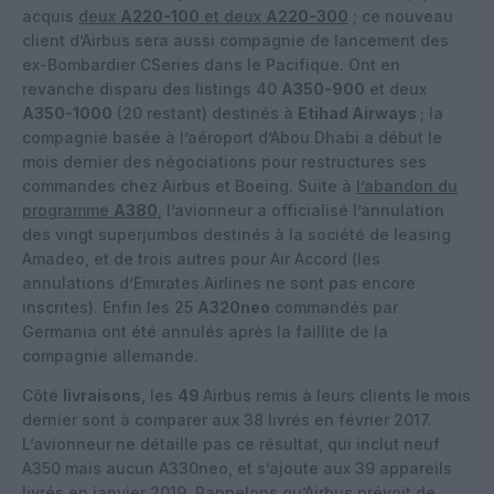
acquis
deux
A220-100
et deux
A220-300
; ce nouveau
client d’Airbus sera aussi compagnie de lancement des
ex-Bombardier CSeries dans le Pacifique. Ont en
revanche disparu des listings 40
A350-900
et deux
A350-1000
(20 restant) destinés à
Etihad Airways
; la
compagnie basée à l’aéroport d’Abou Dhabi a début le
mois dernier des négociations pour restructures ses
commandes chez Airbus et Boeing. Suite à
l’abandon du
programme
A380
, l’avionneur a officialisé l’annulation
des vingt superjumbos destinés à la société de leasing
Amadeo, et de trois autres pour Air Accord (les
annulations d’Emirates Airlines ne sont pas encore
inscrites). Enfin les 25
A320neo
commandés par
Germania ont été annulés après la faillite de la
compagnie allemande.
Côté
livraisons
, les
49
Airbus remis à leurs clients le mois
dernier sont à comparer aux 38 livrés en février 2017.
L’avionneur ne détaille pas ce résultat, qui inclut neuf
A350 mais aucun A330neo, et s’ajoute aux 39 appareils
livrés en janvier 2019. Rappelons qu’Airbus prévoit de