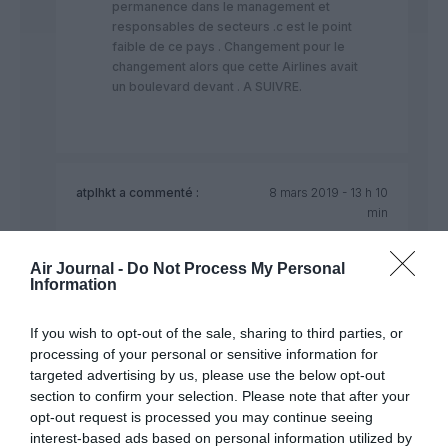
permanence dans le management et
responsables de secteurs .c est le point
faible de ce pays . Changement pour le
changement alors que cette Airlines avait
un boulevard devant . A SUIVRE.
atplhkt
a commenté :
8 mars 2019 - 13 h 10
min
@ TLM
Air Journal -
Do Not Process My Personal
En le domaine commercial aéronautique cyclique en
Information
lui-même et à travers les années les deux
(principaux) constructeurs mondiaux ont été
If you wish to opt-out of the sale, sharing to third parties, or
(comme dirait monsieur DE LA PALISSE) soit premier
processing of your personal or sensitive information for
(et avant dernier) soit second (juste derrière le
premier).
targeted advertising by us, please use the below opt-out
section to confirm your selection. Please note that after your
Alors les termes “bide” et “crise” sont quelque peu
opt-out request is processed you may continue seeing
péremptoires et candides.
interest-based ads based on personal information utilized by