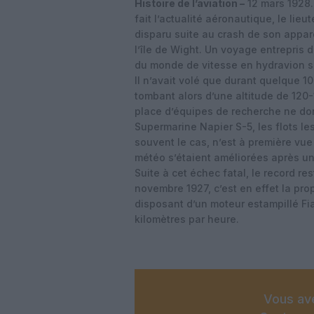
Histoire de l’aviation –
12 mars 1928.
fait l’actualité aéronautique, le li
disparu suite au crash de son apparei
l’île de Wight. Un voyage entrepris d
du monde de vitesse en hydravion sur
Il n’avait volé que durant quelque 1
tombant alors d’une altitude de 120-1
place d’équipes de recherche ne don
Supermarine Napier S-5, les flots l
souvent le cas, n’est à première vue
météo s’étaient améliorées après u
Suite à cet échec fatal, le record res
novembre 1927, c’est en effet la pr
disposant d’un moteur estampillé Fia
kilomètres par heure.
Vous ave