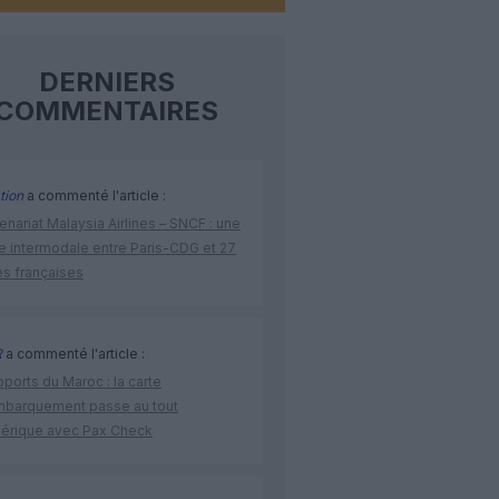
DERNIERS
COMMENTAIRES
tion
a commenté l'article :
enariat Malaysia Airlines – SNCF : une
re intermodale entre Paris-CDG et 27
es françaises
R
a commenté l'article :
ports du Maroc : la carte
mbarquement passe au tout
érique avec Pax Check