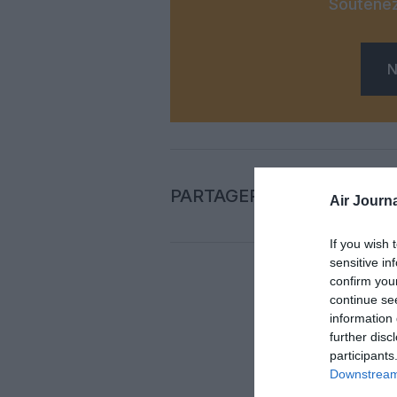
Soutenez
N
PARTAGER L'ARTICLE
Air Journa
If you wish 
sensitive in
confirm you
continue se
Auc
information 
further disc
LAISS
participants
Downstream 