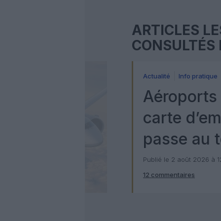
ARTICLES LE
CONSULTÉS 
Actualité
Info pratique
Aéroports 
carte d’e
passe au t
numérique
Publié le 2 août 2026 à 
12 commentaires
Check