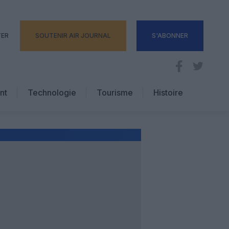
TER
SOUTENIR AIR JOURNAL
S'ABONNER
nt
Technologie
Tourisme
Histoire
Pratique
Hôtellerie
Voyages d’affaires