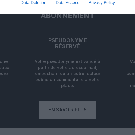
Data Deletion
Data Access
Privacy Policy
ABONNEMENT
PSEUDONYME
RÉSERVÉ
'une
Votre pseudonyme est validé à
Vo
deaux
partir de votre adresse mail,
eure
empêchant qu'un autre lecteur
com
.
publie un commentaire à votre
place.
mo
EN SAVOIR PLUS