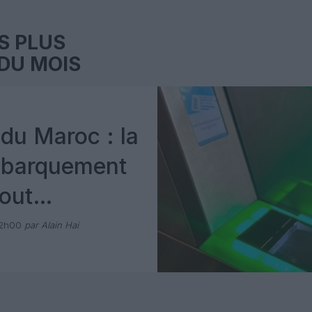
S PLUS
DU MOIS
du Maroc : la
mbarquement
out
 avec Pax
12h00
par Alain Hai