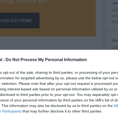
-nous, faites un don !
Jea
Part
off
OUS SOUTENIR
gar
Pas 
Cert
FAA
de 
l -
Do Not Process My Personal Information
Facebook
Twitter
Pinterest
LinkedIn
Email
Print
to opt-out of the sale, sharing to third parties, or processing of your per
formation for targeted advertising by us, please use the below opt-out s
histoire 
r selection. Please note that after your opt-out request is processed y
eing interest-based ads based on personal information utilized by us or
un commentaire !
disclosed to third parties prior to your opt-out. You may separately opt-
losure of your personal information by third parties on the IAB’s list of
ER UN COMMENTAIRE
. This information may also be disclosed by us to third parties on the
IA
Participants
that may further disclose it to other third parties.