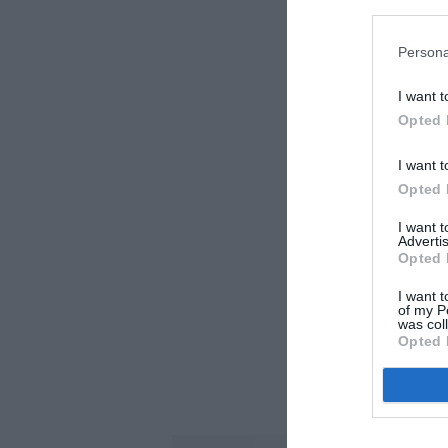
Persona
I want t
Opted 
I want t
Opted 
I want 
Advertis
Opted 
I want t
of my P
was col
Opted 