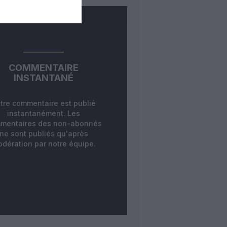
COMMENTAIRE
INSTANTANÉ
tre commentaire est publié
instantanément. Les
mentaires des non-abonnés
ne sont publiés qu'après
dération par notre équipe.