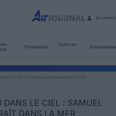
SE CONNEC
Low
Zoom sur
Perspective
Environneme
cost
…
Edito
En chiffres
Avis d’expert
8 dans le ciel : Samuel Kinkead disparaît dans la mer
AJ Académie
Vidéo
8 DANS LE CIEL : SAMUEL
RAÎT DANS LA MER