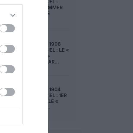
DANS LE CIEL :
ROGER SOMMER
PERMET LE
SACRE...
LE 5 AOÛT 1908
DANS LE CIEL : LE «
ZEPPELIN »
DÉTRUIT PAR...
LE 4 AOÛT 1904
DANS LE CIEL : 1ER
VOL POUR LE «
LEBAUDY...