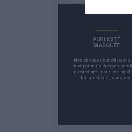
PUBLICITÉ
MASQUÉE
Nos abonnés bénéficient d
navigation fluide sans ban
publicitaires pour une meill
lecture de nos contenus