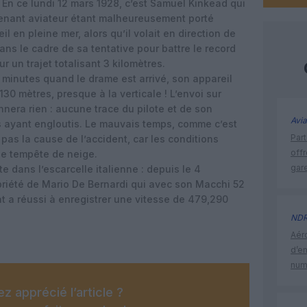
 En ce lundi 12 mars 1928, c’est Samuel Kinkead qui
eutenant aviateur étant malheureusement porté
l en pleine mer, alors qu’il volait en direction de
ans le cadre de sa tentative pour battre le record
 un trajet totalisant 3 kilomètres.
0 minutes quand le drame est arrivé, son appareil
30 mètres, presque à la verticale ! L’envoi sur
nera rien : aucune trace du pilote et de son
Avia
es ayant engloutis. Le mauvais temps, comme c’est
Part
 pas la cause de l’accident, car les conditions
off
ne tempête de neige.
gar
te dans l’escarcelle italienne : depuis le 4
opriété de Mario De Bernardi qui avec son Macchi 52
t a réussi à enregistrer une vitesse de 479,290
ND
Aéro
d’e
num
z apprécié l’article ?