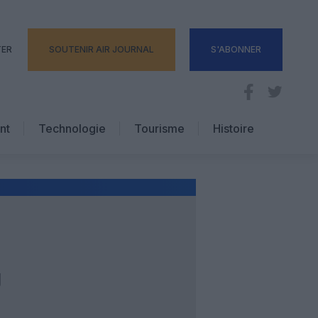
TER
SOUTENIR AIR JOURNAL
S'ABONNER
nt
Technologie
Tourisme
Histoire
Pratique
Hôtellerie
Voyages d’affaires
U