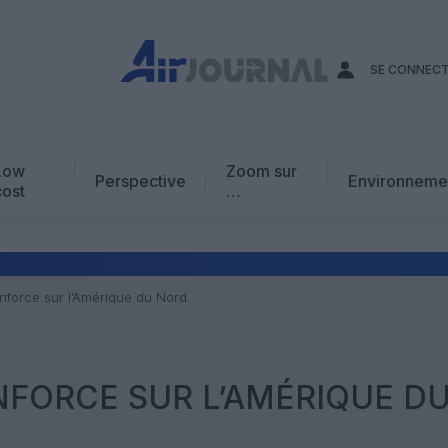
SE CONNEC
Low
Zoom sur
Perspective
Environneme
cost
…
Edito
En chiffres
Avis d’expert
enforce sur l’Amérique du Nord
AJ Académie
Vidéo
NFORCE SUR L’AMÉRIQUE D