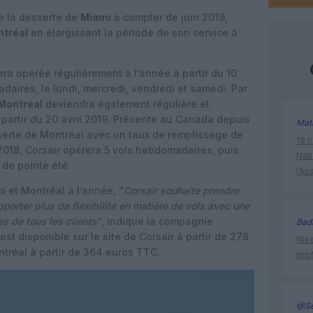
e la desserte de
Miami
à compter de juin 2019,
tréal
en élargissant la période de son service à
ra opérée régulièrement à l’année à partir du 10
daires, le lundi, mercredi, vendredi et samedi. Par
 Montréal
deviendra également régulière et
 partir du 20 avril 2019. Présente au Canada depuis
Mat
sserte de Montréal avec un taux de remplissage de
19 h
 2018, Corsair opérera 5 vols hebdomadaires, puis
Nati
 de pointe été.
l’Au
 et Montréal à l’année, “
Corsair souhaite prendre
pporter plus de flexibilité en matière de vols avec une
es de tous les clients
“, indique la compagnie
Bad
est disponible sur le site de Corsair à partir de 278
Nice
ontréal à partir de 364 euros TTC.
prof
@Se