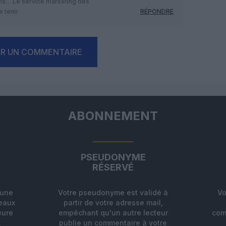
avis… Le service marketing des
 tenir.
RÉPONDRE
ER UN COMMENTAIRE
ABONNEMENT
PSEUDONYME
RÉSERVÉ
'une
Votre pseudonyme est validé à
Vo
deaux
partir de votre adresse mail,
eure
empêchant qu'un autre lecteur
com
.
publie un commentaire à votre