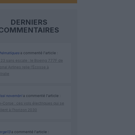
DERNIERS
COMMENTAIRES
hématiques
a commenté l'article :
 23 sans escale : le Boeing 777F de
onal Airlines relie l’Écosse à
stralie
issi novembri
a commenté l'article :
–Corse : ces vols électriques qui se
ilent à l’horizon 2030
rge13
a commenté l'article :