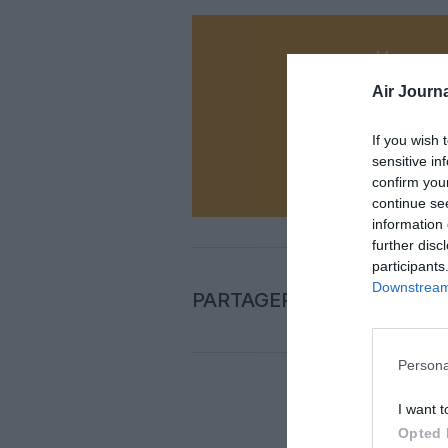
Vous ave
Soutenez
Air Journa
If you wish 
N
sensitive in
confirm you
continue se
information 
further disc
participants
Downstream 
PARTAGER L'ARTICLE
Persona
I want t
COM
Opted 