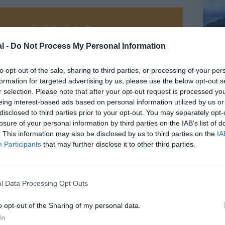
z apprécié l’article ?
-nous, faites un don !
l -
Do Not Process My Personal Information
to opt-out of the sale, sharing to third parties, or processing of your per
OUS SOUTENIR
formation for targeted advertising by us, please use the below opt-out s
r selection. Please note that after your opt-out request is processed y
eing interest-based ads based on personal information utilized by us or
disclosed to third parties prior to your opt-out. You may separately opt-
losure of your personal information by third parties on the IAB’s list of
. This information may also be disclosed by us to third parties on the
IA
Participants
that may further disclose it to other third parties.
Facebook
Twitter
Pinterest
LinkedIn
Email
Print
l Data Processing Opt Outs
o opt-out of the Sharing of my personal data.
MENTAIRE(S)
In