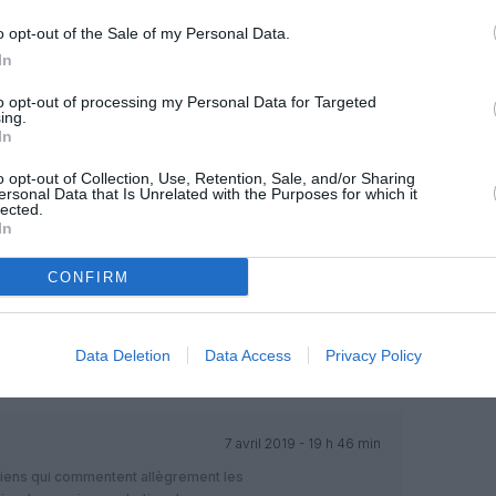
o opt-out of the Sale of my Personal Data.
6 avril 2019 - 12 h 43 min
In
j’espère pour eux, car c’est la
RÉPONDRE
to opt-out of processing my Personal Data for Targeted
ing.
In
6 avril 2019 - 13 h 11 min
o opt-out of Collection, Use, Retention, Sale, and/or Sharing
ersonal Data that Is Unrelated with the Purposes for which it
lected.
l’été.
RÉPONDRE
In
CONFIRM
7 avril 2019 - 4 h 49 min
entrale et du Sud. Il serait bon temps de
RÉPONDRE
Data Deletion
Data Access
Privacy Policy
7 avril 2019 - 19 h 46 min
riens qui commentent allègrement les