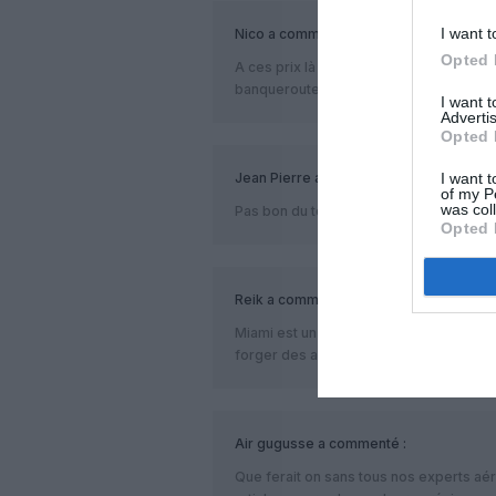
I want t
Nico
a commenté :
Opted 
A ces prix là c’est une place par avion, 
banqueroute sinon!!
I want 
Advertis
Opted 
Jean Pierre
a commenté :
I want t
of my P
was col
Pas bon du tout d’ouvrir un Paris – Miami 
Opted 
Reik
a commenté :
Miami est un gros hub pour l’Amérique C
forger des accords.
Air gugusse
a commenté :
Que ferait on sans tous nos experts aé