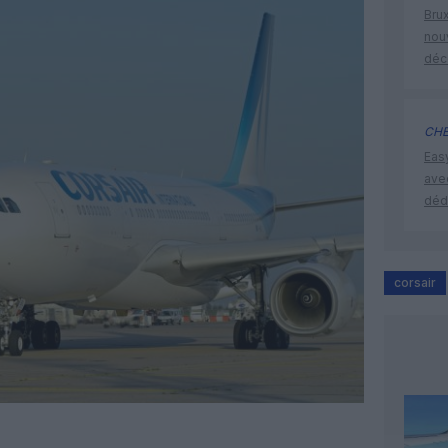
Brux
nouv
déc
CHE
Eas
ave
déd
corsair