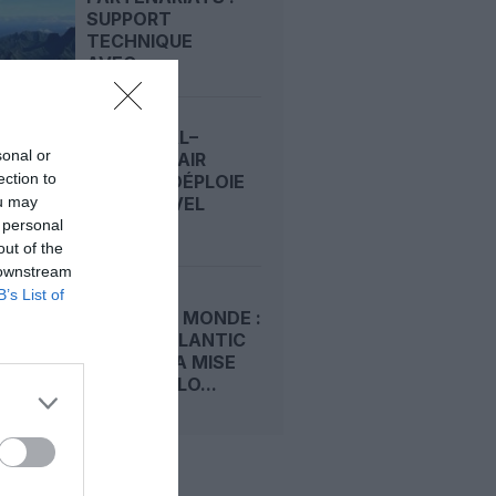
SUPPORT
TECHNIQUE
AVEC...
MONTRÉAL–
sonal or
NANTES : AIR
ection to
CANADA DÉPLOIE
ou may
SON NOUVEL
A321XLR...
 personal
out of the
 downstream
B’s List of
COUPE DU MONDE :
NORSE ATLANTIC
DOUBLE LA MISE
ENTRE OSLO...