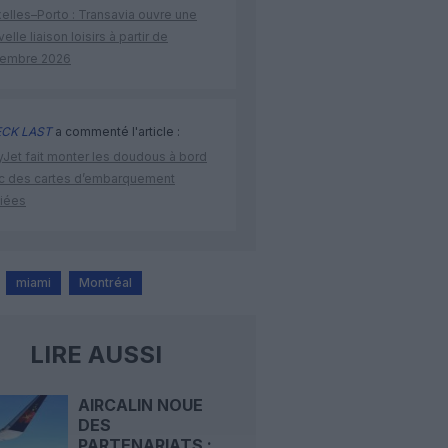
elles–Porto : Transavia ouvre une
elle liaison loisirs à partir de
embre 2026
CK LAST
a commenté l'article :
yJet fait monter les doudous à bord
c des cartes d’embarquement
iées
miami
Montréal
LIRE AUSSI
AIRCALIN NOUE
DES
PARTENARIATS :