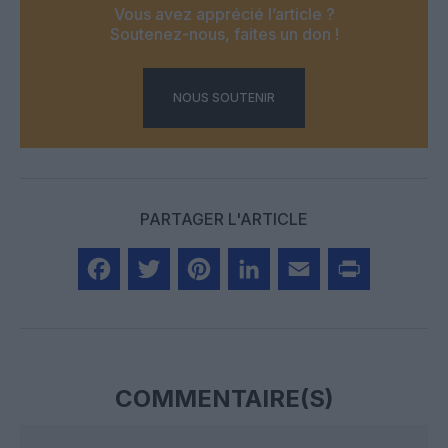
Vous avez apprécié l’article ?
Soutenez-nous, faites un don !
NOUS SOUTENIR
PARTAGER L'ARTICLE
Facebook
Twitter
Pinterest
LinkedIn
Email
Print
COMMENTAIRE(S)