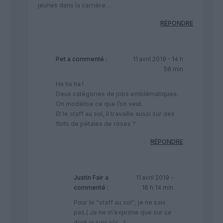
jeunes dans la carrière…
RÉPONDRE
Pet
a commenté :
11 avril 2019 - 14 h
58 min
Ha ha ha !
Deux catégories de jobs emblématiques.
On modélise ce que l’on veut.
Et le staff au sol, il travaille aussi sur des
flots de pétales de roses ?
RÉPONDRE
Justin Fair
a
11 avril 2019 -
commenté :
16 h 14 min
Pour le “staff au sol”, je ne sais
pas.( Je ne m’exprime que sur ce
dont je suis sûr…)