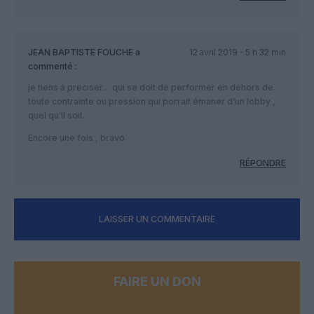
JEAN BAPTISTE FOUCHE
a
12 avril 2019 - 5 h 32 min
commenté :
je tiens à préciser… qui se doit de performer en dehors de
toute contrainte ou pression qui porrait émaner d’un lobby ,
quel qu’il soit..
Encore une fois , bravo.
RÉPONDRE
LAISSER UN COMMENTAIRE
FAIRE UN DON