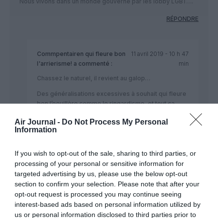
Nous vivons dans un monde gouverné par les lobby LGBT….
RÉPONDRE
Commpentairen qui fleure bon
11 avril 2019 - 10 h 47
l'arrierisme!
a commenté :
min
Chassez le naturel, il revient au galop…
Des généralisations excessives à souhait qui fleure
bon l’oeuillère comme le ringardisme, et tout ça
pour deux malheureux vols sur lesquels juste une
Air Journal -
Do Not Process My Personal
action de vente caritative est proposée…
Information
Décidément, il y a encore pas mal de boulot à faire
pour effacer les remontées acides!
If you wish to opt-out of the sale, sharing to third parties, or
RÉPONDRE
processing of your personal or sensitive information for
targeted advertising by us, please use the below opt-out
section to confirm your selection. Please note that after your
opt-out request is processed you may continue seeing
interest-based ads based on personal information utilized by
ledude
a commenté :
11 avril 2019 - 8 h 09 min
us or personal information disclosed to third parties prior to