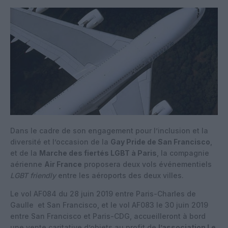
Dans le cadre de son engagement pour l’inclusion et la
diversité et l’occasion de la
Gay Pride de San Francisco
,
et de la
Marche des fiertés LGBT à Paris
, la compagnie
aérienne
Air France
proposera deux vols événementiels
LGBT friendly
entre les aéroports des deux villes.
Le vol AF084 du 28 juin 2019 entre Paris-Charles de
Gaulle et San Francisco, et le vol AF083 le 30 juin 2019
entre San Francisco et Paris-CDG, accueilleront à bord
une vente caritative d’objets au profit de
l’association Le