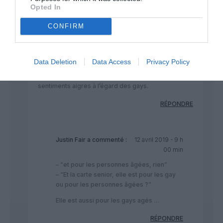
Opted In
CONFIRM
Christophe
a commenté :
11 avril 2019 - 10 h 30
min
Et la carte senior, elle est pour les gay ou pour les
Data Deletion
Data Access
Privacy Policy
personnes âgées ?
Ma pauvre Daisy, cachez un peu mieux vos
sentiments aigres à l’égard des gays.
RÉPONDRE
Justin Fair
a commenté :
12 avril 2019 - 9 h
00 min
– “et pour les personnes âgées, rien”
– “Et la carte senior, elle est pour les gay
ou pour les personnes âgées ?”
Elle est aussi pour les gays agés …
RÉPONDRE