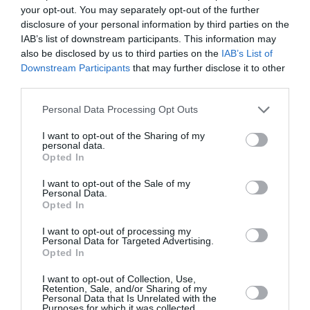
Belle initiative ! Merci AF
your opt-out. You may separately opt-out of the further
disclosure of your personal information by third parties on the
RÉPONDRE
IAB’s list of downstream participants. This information may
also be disclosed by us to third parties on the
IAB’s List of
Downstream Participants
that may further disclose it to other
third parties.
Marc la Bougresse
a commenté :
11 avril 2019 - 8 h 37 min
Un rangement pour mes talons en classe assistante de
Personal Data Processing Opt Outs
direction serait le bienvenu à l’occasion de ce vol
I want to opt-out of the Sharing of my
personal data.
RÉPONDRE
Opted In
I want to opt-out of the Sale of my
Personal Data.
daisy
a commenté :
11 avril 2019 - 9 h 06 min
Opted In
et pour les personnes âgées, rien
I want to opt-out of processing my
ah oui y pas de lobbies
Personal Data for Targeted Advertising.
c’est pas rentable
Opted In
c est pas dans l air du temps
I want to opt-out of Collection, Use,
z ont qu’a rester à la maison
Retention, Sale, and/or Sharing of my
Personal Data that Is Unrelated with the
RÉPONDRE
Purposes for which it was collected.