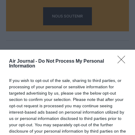
NOUS SOUTENIR
PARTAGER L'ARTICLE
Air Journal -
Do Not Process My Personal
Information
Facebook
Twitter
Pinterest
LinkedIn
Email
Print
If you wish to opt-out of the sale, sharing to third parties, or
processing of your personal or sensitive information for
targeted advertising by us, please use the below opt-out
section to confirm your selection. Please note that after your
COMMENTAIRE(S)
opt-out request is processed you may continue seeing
interest-based ads based on personal information utilized by
us or personal information disclosed to third parties prior to
NDR
a commenté :
25 avril 2019 - 11 h 02 min
your opt-out. You may separately opt-out of the further
disclosure of your personal information by third parties on the
Ils seront un peu déroutés les nombreux retraités algérois qui