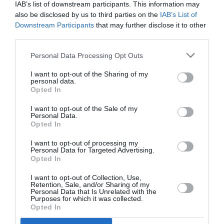
IAB’s list of downstream participants. This information may
ont eu leurs retraites en France et qui y reviennent souvent
also be disclosed by us to third parties on the
IAB’s List of
pour toucher leurs soldes en Euro : en deux mois ils ont vu
Downstream Participants
that may further disclose it to other
Orly Terminal Sud s’appeler Orly4 et ils verront dans peu de
third parties.
temps leur Terminal d’embarquement a ALG s’appeler
“Terminal Ouest” !
Personal Data Processing Opt Outs
Aigle Azur va amenager a “Terminal Iuesr d’Alger d’ici fin mai
2019.
I want to opt-out of the Sharing of my
personal data.
Opted In
RÉPONDRE
I want to opt-out of the Sale of my
Personal Data.
Opted In
Kader
a commenté :
26 avril 2019 - 9 h 53 min
I want to opt-out of processing my
Le train d’Alger centre vers l’aeroport ouvrira la semaine
Personal Data for Targeted Advertising.
prochaine quand Aigle Azur demenagera vers le nouvel
Opted In
aeroport il sera possible de se rendre plus vite par train vers
Alger et Tizi Ouzou.
I want to opt-out of Collection, Use,
Retention, Sale, and/or Sharing of my
Personal Data that Is Unrelated with the
RÉPONDRE
Purposes for which it was collected.
Opted In