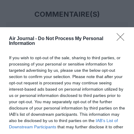
COMMENTAIRE(S)
nonaucdgexpress
a commenté :
25 avril 2019 - 17 h 10 min
Air Journal -
Do Not Process My Personal
UN A380 pour 407 passagers et un 747 pour 368 passagers.
Information
On peut comprendre les raisons de l’échec commercial de
l’A380 et l’arrêt de sa production. Chez Airbus, ils ont choisi la
If you wish to opt-out of the sale, sharing to third parties, or
sagesse en arrêtant cet appareil que les grandes
processing of your personal or sensitive information for
compagnies américaines n’ont jamais commandé, et ne
commanderont jamais.
targeted advertising by us, please use the below opt-out
section to confirm your selection. Please note that after your
RÉPONDRE
opt-out request is processed you may continue seeing
interest-based ads based on personal information utilized by
us or personal information disclosed to third parties prior to
your opt-out. You may separately opt-out of the further
fayçalair
a commenté :
25 avril 2019 - 17 h 53 min
disclosure of your personal information by third parties on the
comme on dit en normand le 380 c’est moins pire que le
IAB’s list of downstream participants. This information may
concorde!
also be disclosed by us to third parties on the
IAB’s List of
Downstream Participants
that may further disclose it to other
RÉPONDRE
third parties.