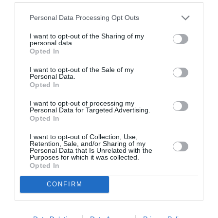
Personal Data Processing Opt Outs
LAISSER UN COMMENTAIRE
I want to opt-out of the Sharing of my
personal data.
Opted In
I want to opt-out of the Sale of my
FAIRE UN DON
Personal Data.
Opted In
Appel aux lecteurs !
I want to opt-out of processing my
Personal Data for Targeted Advertising.
Soutenez Air Journal participez
à son
Opted In
développement !
I want to opt-out of Collection, Use,
Retention, Sale, and/or Sharing of my
Personal Data that Is Unrelated with the
Purposes for which it was collected.
NOUS SOUTENIR
Opted In
CONFIRM