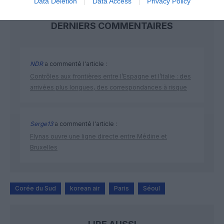
Data Deletion
Data Access
Privacy Policy
DERNIERS COMMENTAIRES
NDR
a commenté l'article :
Contrôles aux frontières entre l’Espagne et l’Italie : des
arrivées plus longues, des correspondances à risque
Serge13
a commenté l'article :
Flynas ouvre une ligne directe entre Médine et
Bruxelles
Corée du Sud
korean air
Paris
Séoul