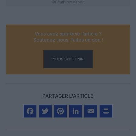
©Heathrow Airport
Vous avez apprécié l’article ?
Soutenez-nous, faites un don !
NOUS SOUTENIR
PARTAGER L'ARTICLE
Facebook
Twitter
Pinterest
LinkedIn
Email
Print