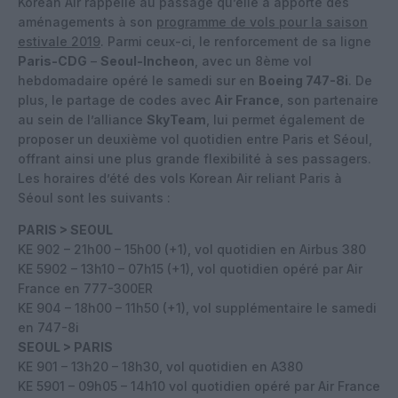
Korean Air rappelle au passage qu’elle a apporté des
aménagements à son
programme de vols pour la saison
estivale 2019
. Parmi ceux-ci, le renforcement de sa ligne
Paris-CDG
–
Seoul-Incheon
, avec un 8ème vol
hebdomadaire opéré le samedi sur en
Boeing 747-8i
. De
plus, le partage de codes avec
Air France
, son partenaire
au sein de l’alliance
SkyTeam
, lui permet également de
proposer un deuxième vol quotidien entre Paris et Séoul,
offrant ainsi une plus grande flexibilité à ses passagers.
Les horaires d’été des vols Korean Air reliant Paris à
Séoul sont les suivants :
PARIS > SEOUL
KE 902 – 21h00 – 15h00 (+1), vol quotidien en Airbus 380
KE 5902 – 13h10 – 07h15 (+1), vol quotidien opéré par Air
France en 777-300ER
KE 904 – 18h00 – 11h50 (+1), vol supplémentaire le samedi
en 747-8i
SEOUL > PARIS
KE 901 – 13h20 – 18h30, vol quotidien en A380
KE 5901 – 09h05 – 14h10 vol quotidien opéré par Air France