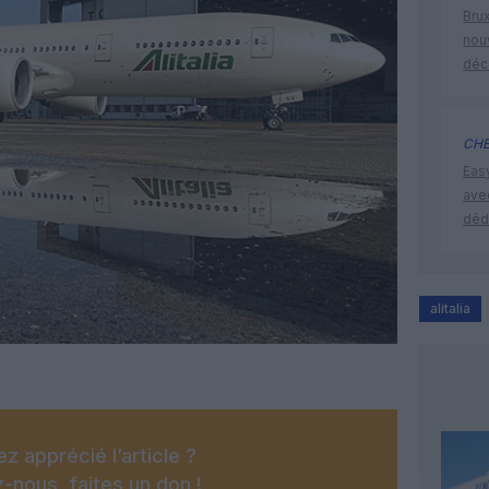
Brux
nouv
déc
CHE
Eas
ave
déd
alitalia
z apprécié l’article ?
-nous, faites un don !