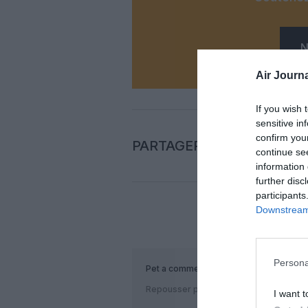
N
Air Journa
If you wish 
sensitive in
confirm you
PARTAGER L'ARTICLE
continue se
information 
further disc
participants
Downstream 
COM
Persona
Pet
a commenté :
Repousser pour mieux sauter?
I want t