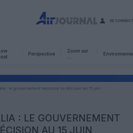
SE CONNEC
Low
Zoom sur
Perspective
Environneme
cost
…
Edito
En chiffres
Avis d’expert
talia : le gouvernement repousse sa décision au 15 juin
AJ Académie
Vidéo
TALIA : LE GOUVERNEMENT
ÉCISION AU 15 JUIN