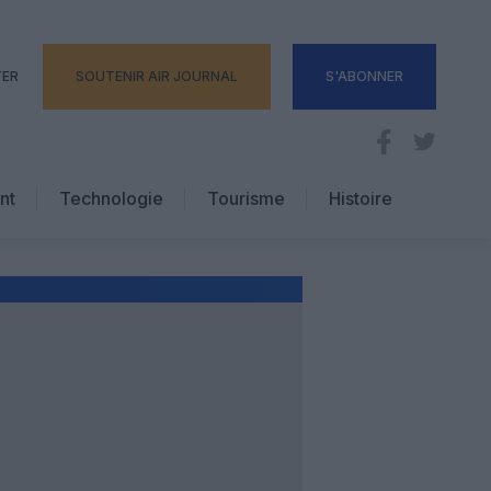
TER
SOUTENIR AIR JOURNAL
S'ABONNER
nt
Technologie
Tourisme
Histoire
Pratique
Hôtellerie
Voyages d’affaires