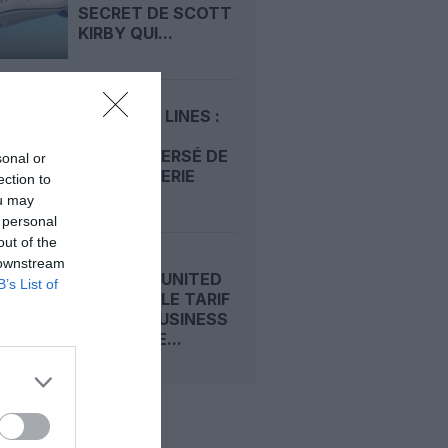
SECRET DE SCOTT
KIRBY QUI...
DELTA AIR LINES :
LE PARI
CONTROVERSÉ DE
sonal or
SA RAFFINERIE
ection to
ENFIN...
ou may
 personal
out of the
 downstream
DELTA ET UNITED
B’s List of
LANCENT LE TARIF
« BASIC BUSINESS
» : CLASSE...