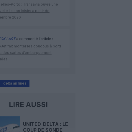
elles–Porto : Transavia ouvre une
elle liaison loisirs à partir de
embre 2026
CK LAST
a commenté l'article :
yJet fait monter les doudous à bord
c des cartes d’embarquement
iées
delta air lines
LIRE AUSSI
UNITED-DELTA : LE
COUP DE SONDE