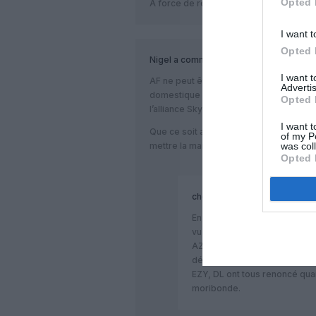
Opted 
A force de repousser… qu’est-ce qu’il 
I want t
Opted 
Nigel
a commenté :
I want 
AF ne peut être absent du futur d’Alital
Advertis
domestique européen, Alitalia – même
Opted 
l’alliance SkyTeam…
I want t
Que ce soit avec ou sans Delta, Air Fra
of my P
was col
mettre la main sur ce réservoir de passa
Opted 
chopin14000
a commenté :
En même temps AF n’est pas l
vu de sa propre situation fina
AZ est un vrai bourbier dans
désireuses d’investir sauf au
EZY, DL ont tous renoncé quan
moribonde.