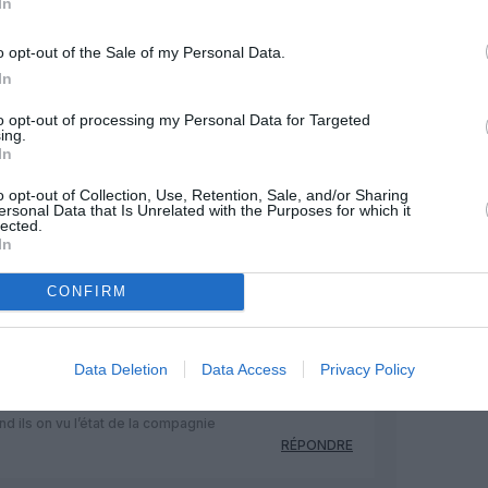
In
va en sortir… de la m…???
RÉPONDRE
o opt-out of the Sale of my Personal Data.
In
5 mai 2019 - 12 h 02 min
to opt-out of processing my Personal Data for Targeted
ia. L’italie représente le deuxième marché
ing.
 malade – est un membre majeur de
In
o opt-out of Collection, Use, Retention, Sale, and/or Sharing
nce ne doit pas laisser ses concurrents
ersonal Data that Is Unrelated with the Purposes for which it
lected.
gers pour le Groupe et l’alliance.
RÉPONDRE
In
CONFIRM
5 mai 2019 - 12 h 11 min
à pour joueur les sauveurs surtout au
ncière !
Data Deletion
Data Access
Privacy Policy
 lequel peu de compagnies sont
 prix d’une grand nettoyage avant : LH
d ils on vu l’état de la compagnie
RÉPONDRE