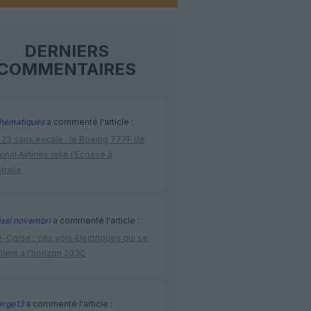
DERNIERS
COMMENTAIRES
hématiques
a commenté l'article :
 23 sans escale : le Boeing 777F de
onal Airlines relie l’Écosse à
stralie
issi novembri
a commenté l'article :
–Corse : ces vols électriques qui se
ilent à l’horizon 2030
rge13
a commenté l'article :