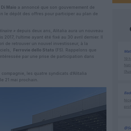
i Di Maio
a annoncé que son gouvernement de
in le dépôt des offres pour participer au plan de
inaire »
depuis deux ans, Alitalia aura un nouveau
is 2017, l’ultime ayant été fixé au 30 avril dernier.
Il
ri de retrouver un nouvel investisseur, à la
ciels,
Ferrovie dello Stato
(FS). Rappelons que
Mat
 intéressée par une prise de participation dans
19 h
Nati
l’Au
a compagnie, les quatre syndicats d’Alitalia
e 21 mai prochain.
Bad
Nice
prof
@Se