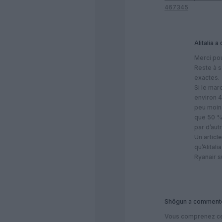
467345
Alitalia
a 
Merci pou
Reste à s
exactes.
Si le ma
environ 4
peu moins
que 50 %
par d’au
Un articl
qu’Alital
Ryanair s
Shôgun
a commenté
Vous comprenez ce 