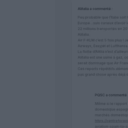
Alitalia
a commenté :
Peu probable que l’Italie so
Europe…suis curieux d’avoir l
22 millions transportés en 2
Alitalia.
Air F-KLM c’est 5 fois plus ! 
Airways, Easyjet et Lufthansa
La flotte d’Alitlia n’est d’aille
Alitalia est une usine à gaz,
serait dommage que Air Franc
Ces reports répétitifs démon
pas grand chose après déjà 
PQSC
a commenté 
Même si le rapport 
domestique espagno
marchés domestiq
https://centreforav
aviation-spain-to-