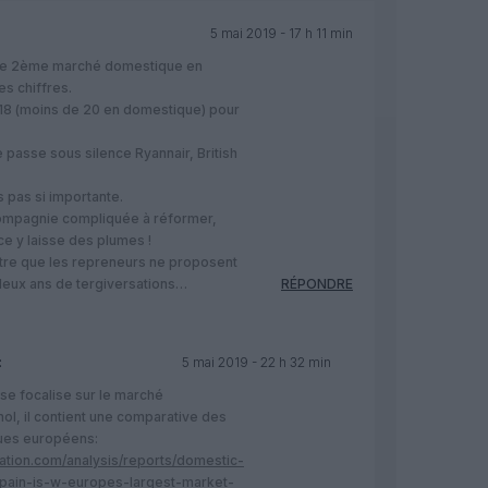
5 mai 2019 - 17 h 11 min
it le 2ème marché domestique en
es chiffres.
018 (moins de 20 en domestique) pour
Je passe sous silence Ryannair, British
.
urs pas si importante.
 compagnie compliquée à réformer,
e y laisse des plumes !
tre que les repreneurs ne proposent
deux ans de tergiversations…
RÉPONDRE
:
5 mai 2019 - 22 h 32 min
se focalise sur le marché
l, il contient une comparative des
ues européens:
iation.com/analysis/reports/domestic-
spain-is-w-europes-largest-market-