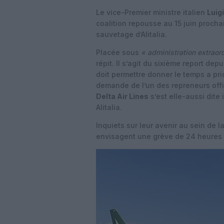
Le vice-Premier ministre italien
Luig
coalition repousse au 15 juin procha
sauvetage d’Alitalia.
Placée sous
« administration extraord
répit. Il s’agit du sixième report depu
doit permettre donner le temps a prio
demande de l’un des repreneurs offi
Delta Air Lines
s’est elle-aussi dite
Alitalia.
Inquiets sur leur avenir au sein de l
envisagent une grève de 24 heures l