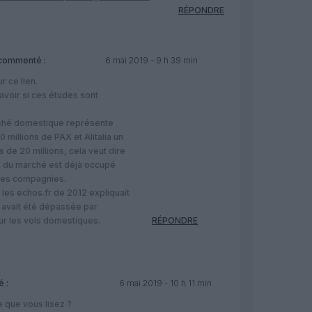
RÉPONDRE
commenté :
6 mai 2019 - 9 h 39 min
r ce lien.
avoir si ces études sont
rché domestique représente
0 millions de PAX et Alitalia un
 de 20 millions, cela veut dire
 du marché est déjà occupé
tres compagnies.
e les echos.fr de 2012 expliquait
ia avait été dépassée par
ur les vols domestiques.
RÉPONDRE
 :
6 mai 2019 - 10 h 11 min
que vous lisez ?