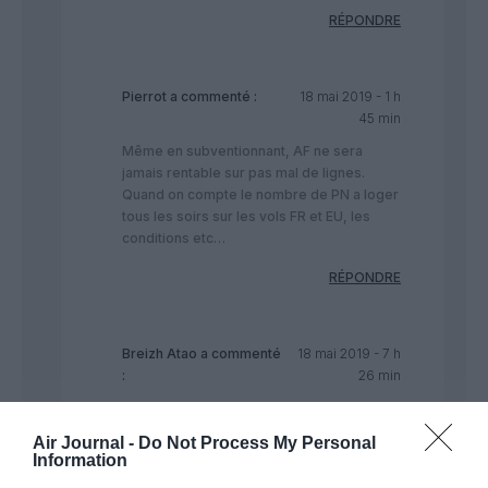
RÉPONDRE
Pierrot
a commenté :
18 mai 2019 - 1 h
45 min
Même en subventionnant, AF ne sera
jamais rentable sur pas mal de lignes.
Quand on compte le nombre de PN a loger
tous les soirs sur les vols FR et EU, les
conditions etc…
RÉPONDRE
Breizh Atao
a commenté
18 mai 2019 - 7 h
:
26 min
Comment dire il n’y a pas que des
« pollticards » locaux il y a aussi des gens
Air Journal -
Do Not Process My Personal
qui vivent et veulent voyager. Et sauf peut-
Information
être pour le salaire d’un CDB777, ajouter