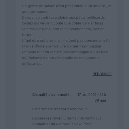
Ce genre de liaison n’est pas rentable. Ni pour AF, ni
pour personne.
Donc si on veut faire plaisir aux petits politicards
locaux qui veulent coûte que coûte garder leurs
liaisons sur Paris, soit ils subventionnent, soit on
ferme !
Il faut etre cohérent : on ne peut pas demander à Air
France d’être à la fois une « vraie » compagnie
rentable tout en restant une compagnie qui assure
des liaisons de service public chroniquement
déficitaires.
RÉPONDRE
Clama92
a commenté :
17 mai 2019 - 21 h
39 min
Entièrement d’accord Avec vous …
Laissez les rêver … demain ils vont nous
demander un Quimper / New -York !