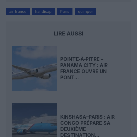
air france
handicap
Paris
quimper
LIRE AUSSI
POINTE‑À‑PITRE –
PANAMA CITY : AIR
FRANCE OUVRE UN
PONT...
KINSHASA–PARIS : AIR
CONGO PRÉPARE SA
DEUXIÈME
DESTINATION...