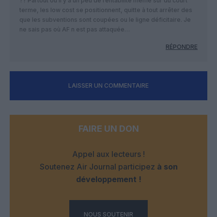
?? Partout où il y a un peu de rentabilité même sur du court
terme, les low cost se positionnent, quitte à tout arrêter des
que les subventions sont coupées ou le ligne déficitaire. Je
ne sais pas où AF n est pas attaquée…
RÉPONDRE
LAISSER UN COMMENTAIRE
FAIRE UN DON
Appel aux lecteurs !
Soutenez Air Journal participez
à son
développement !
NOUS SOUTENIR