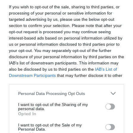
400€ pour un TGV QUIMPER/CDG au pris
If you wish to opt-out of the sale, sharing to third parties, or
du billet LC cela importe peu. Plus le fait
processing of your personal or sensitive information for
qu’en cas de retard de train le billet est
targeted advertising by us, please use the below opt-out
perdu.
section to confirm your selection. Please note that after your
RÉPONDRE
opt-out request is processed you may continue seeing
interest-based ads based on personal information utilized by
us or personal information disclosed to third parties prior to
your opt-out. You may separately opt-out of the further
Quimper
a
18 mai 2019 -
disclosure of your personal information by third parties on the
commenté :
12 h 34 min
IAB’s list of downstream participants. This information may
Vous dites n’importe quoi. Un AR
also be disclosed by us to third parties on the
IAB’s List of
en 1ere classe tourne autour de
Downstream Participants
that may further disclose it to other
100€ en tgv sur cette ligne. Et
third parties.
même si vous voulez voyager il
ya lorient a 45 minutes et brest a
Personal Data Processing Opt Outs
1h.
I want to opt-out of the Sharing of my
J’adore le transport aérien mais
personal data.
je suis ulcéré de voir que nous
Opted In
allons mettre de l’argent Public
dans une ligne non rentable juste
I want to opt-out of the Sale of my
Personal Data.
pour flatter 4/5 gus et des