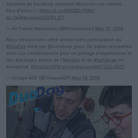
situation de handicap viennent découvrir nos métiers.
Plus d'infos 👉
https://t.co/W6QBDJ15NH
pic.twitter.com/x2Ub1PL217
— Air France Newsroom (@AFnewsroom)
May 16, 2019
Nous renouvelons cette année notre participation au
#DuoDay
initié par @handicap_gouv. De belles rencontres
avec nos collaborateurs pour un partage d'expériences et
des échanges autour de l'
#emploi
et du
#handicap
en
entreprise.
#DuoDay2019
pic.twitter.com/bQTQZLzOZD
— Groupe ADP (@GroupeADP)
May 16, 2019