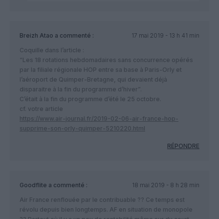
Breizh Atao
a commenté :
17 mai 2019 - 13 h 41 min
Coquille dans l’article :
“Les 18 rotations hebdomadaires sans concurrence opérés
par la filiale régionale HOP entre sa base à Paris-Orly et
l’aéroport de Quimper-Bretagne, qui devaient déjà
disparaitre à la fin du programme d’hiver”.
C’était à la fin du programme d’été le 25 octobre.
cf. votre article
https://www.air-journal.fr/2019-02-06-air-france-hop-
supprime-son-orly-quimper-5210220.html
RÉPONDRE
Goodflite
a commenté :
18 mai 2019 - 8 h 28 min
Air France renflouée par le contribuable ?? Ce temps est
révolu depuis bien longtemps. AF en situation de monopole