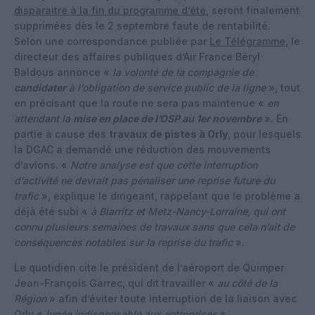
disparaitre à la fin du programme d’été
, seront finalement
supprimées dès le 2 septembre faute de rentabilité.
Selon une correspondance publiée par
Le Télégramme
, le
directeur des affaires publiques d’Air France Béryl
Baldous annonce «
la volonté de la compagnie de
candidater
à l’obligation de service public de la ligne
», tout
en précisant que la route ne sera pas maintenue «
en
attendant la
mise en place de l’OSP au 1er novembre
». En
partie à cause des
travaux de pistes à Orly
, pour lesquels
la DGAC a demandé une réduction des mouvements
d’avions. «
Notre analyse est que cette interruption
d’activité ne devrait pas pénaliser une reprise future du
trafic
», explique le dirigeant, rappelant que le problème a
déjà été subi «
à Biarritz et Metz-Nancy-Lorraine, qui ont
connu plusieurs semaines de travaux sans que cela n’ait de
conséquences notables sur la reprise du trafic
».
Le quotidien cite le président de l’aéroport de Quimper
Jean-François Garrec, qui dit travailler «
au côté de la
Région
» afin d’éviter toute interruption de la liaison avec
Orly «
jugée indispensable aux entreprises
».