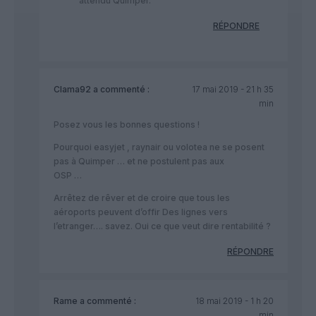
attendu Quimper.
RÉPONDRE
Clama92
a commenté :
17 mai 2019 - 21 h 35
min
Posez vous les bonnes questions !
Pourquoi easyjet , raynair ou volotea ne se posent
pas à Quimper … et ne postulent pas aux
OSP …
Arrêtez de rêver et de croire que tous les
aéroports peuvent d’offir Des lignes vers
l’etranger…. savez. Oui ce que veut dire rentabilité ?
RÉPONDRE
Rame
a commenté :
18 mai 2019 - 1 h 20
min