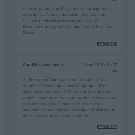
Ahah oui je pense qu’Easy Jet va se précipiter sur
cette ligne… À moins de toucher le pactole des
finances publics ils n’en n’auront que faire.
En souvenir de l’éphémère ligne Paris–> Brest par
EasyJet
RÉPONDRE
Goodflite
a commenté :
18 mai 2019 - 8 h 27
min
Air France renflouée par le contribuable ?? Ce
temps est révolu depuis bien longtemps. AF en
situation de monopole ?? Partout où il y a un peu de
rentabilité même sur du court terme, les low cost se
positionnent, quitte à tout arrêté des que les
subventions sont coupées ou le ligne déficitaire. Je
ne sais pas où AF n est pas attaquée…
RÉPONDRE