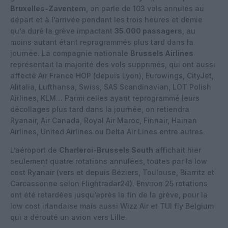
Bruxelles-Zaventem
, on parle de 103 vols annulés au
départ et à l’arrivée pendant les trois heures et demie
qu’a duré la grève impactant
35.000 passagers
, au
moins autant étant reprogrammés plus tard dans la
journée. La compagnie nationale
Brussels Airlines
représentait la majorité des vols supprimés, qui ont aussi
affecté Air France HOP (depuis Lyon), Eurowings, CityJet,
Alitalia, Lufthansa, Swiss, SAS Scandinavian, LOT Polish
Airlines, KLM… Parmi celles ayant reprogrammé leurs
décollages plus tard dans la journée, on retiendra
Ryanair, Air Canada, Royal Air Maroc, Finnair, Hainan
Airlines, United Airlines ou Delta Air Lines entre autres.
L’aéroport de
Charleroi-Brussels South
affichait hier
seulement quatre rotations annulées, toutes par la low
cost Ryanair (vers et depuis Béziers, Toulouse, Biarritz et
Carcassonne selon Flightradar24). Environ 25 rotations
ont été retardées jusqu’après la fin de la grève, pour la
low cost irlandaise mais aussi Wizz Air et TUI fly Belgium
qui a dérouté un avion vers Lille.