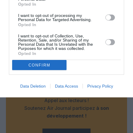
Opted In
Eh oui car les malins qui voulaient casser les grèves en
imposant un préavis de 48h se sont piégés eux même et
I want to opt-out of processing my
tranquillement. Pour la DGAC les préavis débouchent sur un
Personal Data for Targeted Advertising.
taux d’annulation préventive bien plus fort que nécessaire.
Opted In
RÉPONDRE
I want to opt-out of Collection, Use,
Retention, Sale, and/or Sharing of my
Personal Data that Is Unrelated with the
Purposes for which it was collected.
Opted In
LAISSER UN COMMENTAIRE
CONFIRM
FAIRE UN DON
Data Deletion
Data Access
Privacy Policy
Appel aux lecteurs !
Soutenez Air Journal participez
à son
développement !