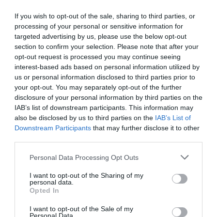
mettre le pied où je pense ben non, chez nos voisins c’est du
même acabit !
If you wish to opt-out of the sale, sharing to third parties, or
Curieux, les vacances d’été approchent, on n’a pas encore lu
processing of your personal or sensitive information for
un quelconque article sur une éventuelle grève du contrôle
targeted advertising by us, please use the below opt-out
aérien en France ou bien sûr, notre chère compagnie
section to confirm your selection. Please note that after your
nationale !
opt-out request is processed you may continue seeing
interest-based ads based on personal information utilized by
RÉPONDRE
us or personal information disclosed to third parties prior to
your opt-out. You may separately opt-out of the further
disclosure of your personal information by third parties on the
papy
a commenté :
17 mai 2019 - 8 h 50
IAB’s list of downstream participants. This information may
min
also be disclosed by us to third parties on the
IAB’s List of
Ben si, il y a une dizaine de jours avec la journée de
Downstream Participants
that may further disclose it to other
grève des profs/fonction publique etc … 30% de
third parties.
vols annulés préventivement par la DGAC
Personal Data Processing Opt Outs
RÉPONDRE
I want to opt-out of the Sharing of my
personal data.
Opted In
I want to opt-out of the Sale of my
Rame
a commenté :
18 mai 2019 - 1 h 27 min
Personal Data.