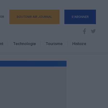
TER
SOUTENIR AIR JOURNAL
S'ABONNER
nt
Technologie
Tourisme
Histoire
Pratique
Hôtellerie
Voyages d’affaires