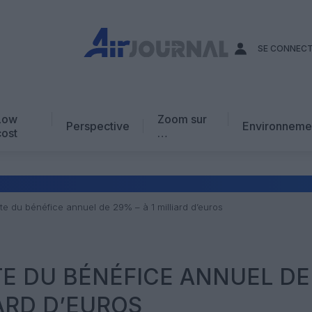
SE CONNEC
Low
Zoom sur
Perspective
Environneme
cost
…
Edito
En chiffres
Avis d’expert
te du bénéfice annuel de 29% – à 1 milliard d’euros
AJ Académie
Vidéo
TE DU BÉNÉFICE ANNUEL DE
IARD D’EUROS