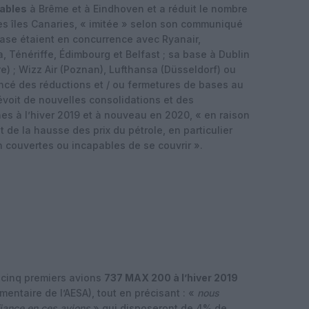
tables
à Brême et à Eindhoven et a réduit le nombre
es îles Canaries, « imitée » selon son communiqué
se étaient en concurrence avec Ryanair,
Ténériffe, Édimbourg et Belfast ; sa base à Dublin
re) ; Wizz Air (Poznan), Lufthansa (Düsseldorf) ou
ncé des réductions et / ou fermetures de bases au
évoit de nouvelles consolidations et des
s à l’hiver 2019 et à nouveau en 2020, « en raison
t de la hausse des prix du pétrole, en particulier
 couvertes ou incapables de se couvrir ».
s cinq premiers avions
737 MAX 200 à l’hiver 2019
mentaire de l’AESA), tout en précisant : «
nous
fiance en ces avions
» qui disposeront de 4% de