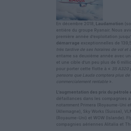
En décembre 2018,
Laudamotion
(so
entière du groupe Ryanair. Nous avio
première année d’exploitation jusqu
démarrage
exceptionnelles de 139,5
très tardive de ses horaires de vol et
entame sa deuxième année avec une
et une cible d’un peu plus de 6 mill
pour porter cette flotte à «
35 A320 p
pensons que Lauda comptera plus de 8
commercialement rentable
».
L’augmentation des prix du pétrole e
défaillances dans les compagnies a
notamment Primera (Royaume-Uni et 
(Allemagne), Sky Works (Suisse), VLM
(Royaume-Uni) et WOW (Islande). Fl
compagnies aériennes Alitalia et T