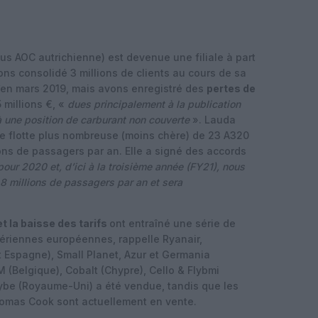
us AOC autrichienne) est devenue une filiale à part
ns consolidé 3 millions de clients au cours de sa
’en mars 2019, mais avons enregistré des
pertes de
 millions €, «
dues principalement à la publication
 à une position de carburant non couverte
». Lauda
 flotte plus nombreuse (moins chère) de 23 A320
ions de passagers par an. Elle a signé des accords
our 2020 et, d’ici à la troisième année (FY21), nous
 millions de passagers par an et sera
t la baisse des tarifs
ont entraîné une série de
ériennes européennes, rappelle Ryanair,
Espagne), Small Planet, Azur et Germania
 (Belgique), Cobalt (Chypre), Cello & Flybmi
ybe (Royaume-Uni) a été vendue, tandis que les
homas Cook sont actuellement en vente.