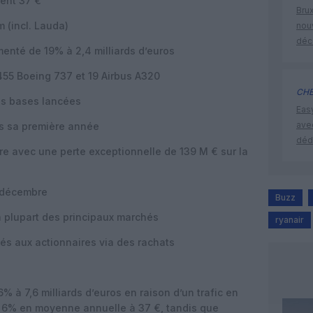
ment 37 €
Brux
 (incl. Lauda)
nouv
déc
menté de 19% à 2,4 milliards d’euros
t 455 Boeing 737 et 19 Airbus A320
CHE
es bases lancées
Eas
ave
ès sa première année
déd
e avec une perte exceptionnelle de 139 M € sur la
n décembre
Buzz
a plupart des principaux marchés
ryanair
tués aux actionnaires via des rachats
% à 7,6 milliards d’euros en raison d’un trafic en
 6% en moyenne annuelle à 37 €, tandis que