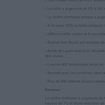
– Tarif moyen réduit de 6% à seule
– Le trafic a augmenté de 9% à 142 m
– Le chiffre d’affaires annexe a aug
– A fin mars 2019, la flotte comptai
– 406 nouvelles routes et 9 nouvell
– Ryanair Sun (Buzz) est rentable d
– Achat de Lauda réalisé en décembr
1ère année
– Licence AOC britannique reçue e
– Accords avec les syndicats dans l
– Plus de 560 millions d’euros resti
Revenus :
Le chiffre d’affaires a augmenté de 6
hausse de 7% et d’une réduction de