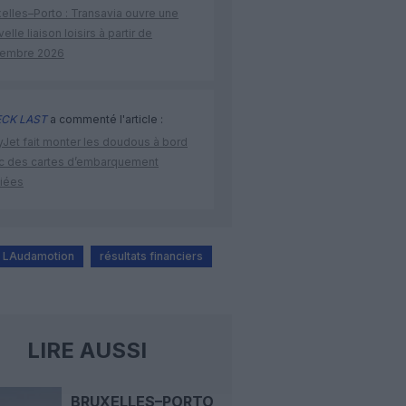
elles–Porto : Transavia ouvre une
elle liaison loisirs à partir de
embre 2026
CK LAST
a commenté l'article :
yJet fait monter les doudous à bord
c des cartes d’embarquement
iées
LAudamotion
résultats financiers
LIRE AUSSI
BRUXELLES–PORTO