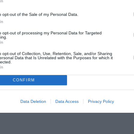
In
l’exercice 2020 à 709 dollars la tonne, et à 35%
ce 2021 à 654 dollars.
o opt-out of the Sale of my Personal Data.
yanair :
In
to opt-out of processing my Personal Data for Targeted
ing.
In
o opt-out of Collection, Use, Retention, Sale, and/or Sharing
ersonal Data that Is Unrelated with the Purposes for which it
lected.
In
ancé en Pologne Ryanair Sun (désormais appelée
 des vols charters en provenance / à destination de
CONFIRM
des lignes régulières de Ryanair en Pologne et
u cours de l’exercice 2020 (dont sept pour les vols
uzz a réussi à générer un bénéfice modeste au cours
Data Deletion
Data Access
Privacy Policy