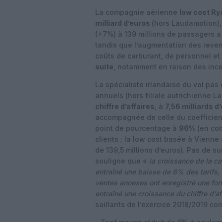
La compagnie aérienne
low cost Ry
milliard d’euros
(hors Laudamotion), 
(+7%) à 139 millions de passagers a
tandis que l’augmentation des reven
coûts de carburant, de personnel et
suite
, notamment en raison des incer
La spécialiste irlandaise du vol pas
annuels (hors filiale autrichienne
chiffre d’affaires
, à
7,56 milliards d
accompagnée de celle du coefficien
point de pourcentage à
96%
(en com
clients ; la low cost basée à Vienne
de 139,5 millions d’euros). Pas de s
souligne que «
la croissance de la c
entraîné une baisse de 6% des tarifs, 
ventes annexes ont enregistré une fort
entraîné une croissance du chiffre d’af
saillants de l’exercice 2018/2019 c