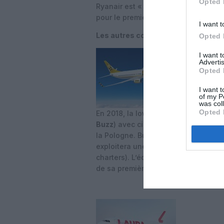
Opted 
Ryanair est « couverte » à 90% pour 
pour le premier trimestre de l’exerci
I want t
Les autres compagnies du groupe R
Opted 
I want 
Advertis
Opted 
I want t
of my P
was col
Opted 
En 2018, la low cost irlandaise a l
Buzz
) avec cinq 737-800, proposant
la Pologne. Buzz a repris les bases 
exploitera une flotte de 25 avions a
charters). L’équipe de gestion de B
de sa première année d’activité.