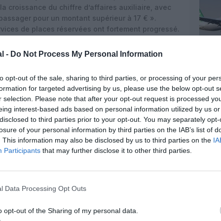
a croissance du chiffre d’affaires auxiliaire, avec
assager pour un montant supérieur à 17 € ».
ervices de places réservées ont fortement progressé.
a plate-forme numérique (site Web, plug-ins
es parties).
l -
Do Not Process My Personal Information
to opt-out of the sale, sharing to third parties, or processing of your per
 plus bas de toutes les compagnies aériennes de
formation for targeted advertising by us, please use the below opt-out s
oncurrents de l’UE continue de se creuser. L’année
r selection. Please note that after your opt-out request is processed y
issement dans notre personnel, nos systèmes de
eing interest-based ads based on personal information utilized by us or
a low cost atteindra les 200 millions d’invités par
disclosed to third parties prior to your opt-out. You may separately opt-
hors carburant ont augmenté de 5% (mieux que les
losure of your personal information by third parties on the IAB’s list of
. This information may also be disclosed by us to third parties on the
IA
n de
200 M € de coûts salariaux supplémentaires
Participants
that may further disclose it to other third parties.
es des pilotes) et de 50 M € de coûts
és
au titre de la directive l’EU261 en raison des
e écoulée. «
Alors que les compagnies aériennes
ues ou font faillite, les aéroports se font concurrence
l Data Processing Opt Outs
facteur de charge élevé et efficace de Ryanair ; ses
5% à ceux de notre concurrent le plus proche
». Au
o opt-out of the Sharing of my personal data.
rburant
a augmenté de 440 millions d’euros ;