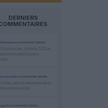
DERNIERS
COMMENTAIRES
hématiques
a commenté l'article :
 23 sans escale : le Boeing 777F de
onal Airlines relie l’Écosse à
stralie
issi novembri
a commenté l'article :
–Corse : ces vols électriques qui se
ilent à l’horizon 2030
rge13
a commenté l'article :