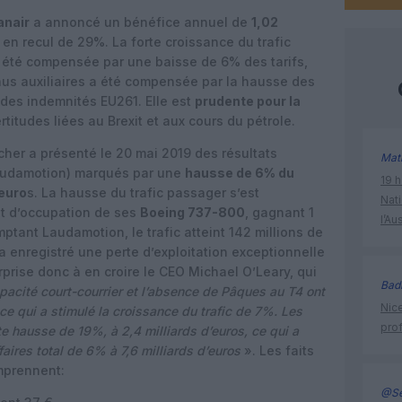
anair
a annoncé un bénéfice annuel de
1,02
en recul de 29%. La forte croissance du trafic
 été compensée par une baisse de 6% des tarifs,
us auxiliaires a été compensée par la hausse des
 des indemnités EU261. Elle est
prudente pour la
titudes liées au Brexit et aux cours du pétrole.
 cher a présenté le 20 mai 2019 des résultats
Mat
 Laudamotion) marqués par une
hausse de 6% du
19 h
’euro
s. La hausse du trafic passager s’est
Nati
t d’occupation de ses
Boeing 737-800
, gagnant 1
l’Au
ptant Laudamotion, le trafic atteint 142 millions de
 a enregistré une perte d’exploitation exceptionnelle
urprise donc à en croire le CEO Michael O’Leary, qui
Bad
apacité court-courrier et l’absence de Pâques au T4 ont
Nice
ce qui a stimulé la croissance du trafic de 7%. Les
prof
e hausse de 19%, à 2,4 milliards d’euros, ce qui a
faires total de 6% à 7,6 milliards d’euros
». Les faits
omprennent:
@Se