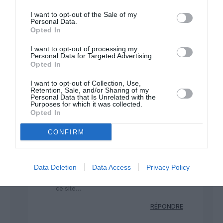
Pourvu que Airbus ne se mette pas en tête
I want to opt-out of the Sale of my
de racheter Boeing, juste pour la gloriole
Personal Data.
Opted In
de la chose….Ce serait aller au devant de
très, trop nombreux problème à gérer!!!
I want to opt-out of processing my
Personal Data for Targeted Advertising.
RÉPONDRE
Opted In
I want to opt-out of Collection, Use,
Retention, Sale, and/or Sharing of my
MERMOZ
a commenté :
15 juin 2019 - 20 h
Personal Data that Is Unrelated with the
48 min
Purposes for which it was collected.
Opted In
Quand l action Boeing aura dévissée
encore plus qu elle ne l a déjà fait on en
CONFIRM
reparlera et on verra bien qui peut faire
une OPA sur l autre….On devine facilement
le prompt dénonciateur que vous auriez
Data Deletion
Data Access
Privacy Policy
été au temps du Maccarthysme…Si vous
saviez comme les trolls sont fatigants sur
ce site…
RÉPONDRE