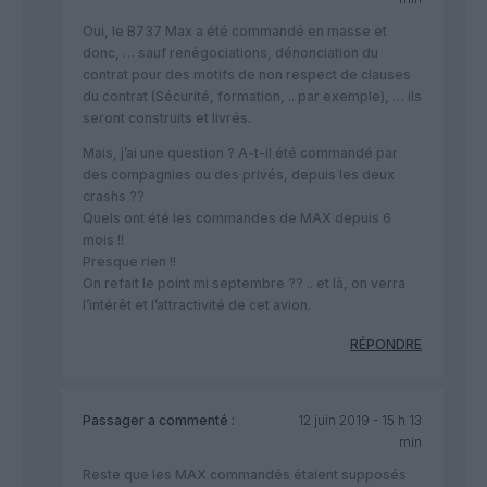
Oui, le B737 Max a été commandé en masse et
donc, … sauf renégociations, dénonciation du
contrat pour des motifs de non respect de clauses
du contrat (Sécurité, formation, .. par exemple), … ils
seront construits et livrés.
Mais, j’ai une question ? A-t-il été commandé par
des compagnies ou des privés, depuis les deux
crashs ??
Quels ont été les commandes de MAX depuis 6
mois !!
Presque rien !!
On refait le point mi septembre ?? .. et là, on verra
l’intérêt et l’attractivité de cet avion.
RÉPONDRE
Passager
a commenté :
12 juin 2019 - 15 h 13
min
Reste que les MAX commandés étaient supposés