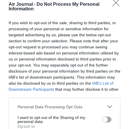
terrain.
Air Journal -
Do Not Process My Personal
Information
RÉPONDRE
If you wish to opt-out of the sale, sharing to third parties, or
processing of your personal or sensitive information for
NDR
a commenté :
12 juin 2019 - 17 h 17
targeted advertising by us, please use the below opt-out
min
section to confirm your selection. Please note that after your
opt-out request is processed you may continue seeing
Oui Aurbus sera contente d’être achetée par Boeing
interest-based ads based on personal information utilized by
plutôt que Comac ;
us or personal information disclosed to third parties prior to
“Quant au vétéran de la protection des
your opt-out. You may separately opt-out of the further
consommateurs, Ralf Nader”
disclosure of your personal information by third parties on the
IAB’s list of downstream participants. This information may
Oh le communiste qui se trempe d’époque, mouais
also be disclosed by us to third parties on the
IAB’s List of
celui la détient la vérité Kamarade ! La vérité
Downstream Participants
that may further disclose it to other
absolue la “pravda” : D
third parties.
RÉPONDRE
Personal Data Processing Opt Outs
I want to opt-out of the Sharing of my
En tout cas:
a commenté
14 juin 2019 - 7 h
personal data.
Opted In
:
35 min