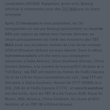
comptables ASC606. Rappelons qu’en avril, Boeing
affichait 4 commandes pour des
737 MAX
par un client
anonyme.
Après 23
livraisons
le mois précédent, les 30
enregistrées en mai par Boeing représentent un
recul de
56%
par rapport au même mois l’année dernière, en
raison principalement de l’arrêt des livraisons des
737
MAX
suite aux accidents mortels de Lion Air en octobre
2018 et Ethiopian Airlines en mars dernier. Dans le détail,
huit monocouloirs
ont été remis aux compagnies
aériennes à Delta Airlines, China Southern Airlines, China
Eastern Airlines, à la société de leasing BOC Aviation et à
l’US Navy ;
six 767
ont rejoint les flottes de FedEx Express
(2) et de l’US Air force (ravitailleurs en vol) ;
cinq 777
ont
été remis à China Southern, Korean Air (777-300ER) et à
DHL, EVA Air et FedEx Express (777F) ; et
onze Dreamliner
ont été livrés, dont dix
787-9
à Air France-KLM, Royal Air
Maroc, ANA, Avianca, China Southern, Air Lease et BOC
Aviation, et un
787-10
à Etihad Airways.