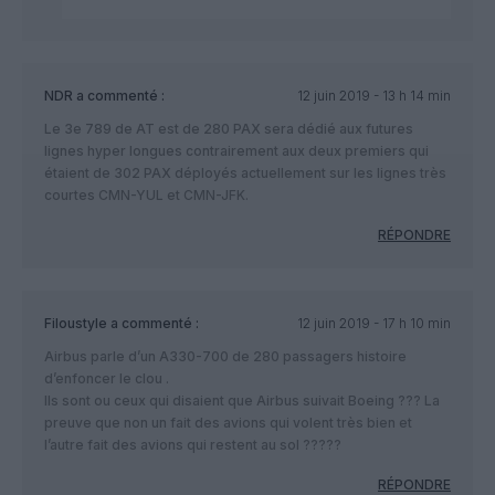
NDR
a commenté :
12 juin 2019 - 13 h 14 min
Le 3e 789 de AT est de 280 PAX sera dédié aux futures
lignes hyper longues contrairement aux deux premiers qui
étaient de 302 PAX déployés actuellement sur les lignes très
courtes CMN-YUL et CMN-JFK.
RÉPONDRE
Filoustyle
a commenté :
12 juin 2019 - 17 h 10 min
Airbus parle d’un A330-700 de 280 passagers histoire
d’enfoncer le clou .
Ils sont ou ceux qui disaient que Airbus suivait Boeing ??? La
preuve que non un fait des avions qui volent très bien et
l’autre fait des avions qui restent au sol ?????
RÉPONDRE