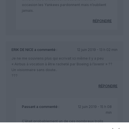
occasion les Yankees pardonnent mais n’oublient
jamais.
RÉPONDRE
ERIK DE NICE
a commenté :
12 juin 2019 - 13 h 02 min
Je ne me souviens plus qui ecrivait ici même il y a peu
« Airbus à vocation à être racheté par Boeing à l’avenir » ??
Un visionnaire sans doute..
???
RÉPONDRE
Passant
a commenté :
12 juin 2019 - 15 h 08
min
C’était probablement un de ces nombreux trolls
programmés depuis Seattle pour occuper ce