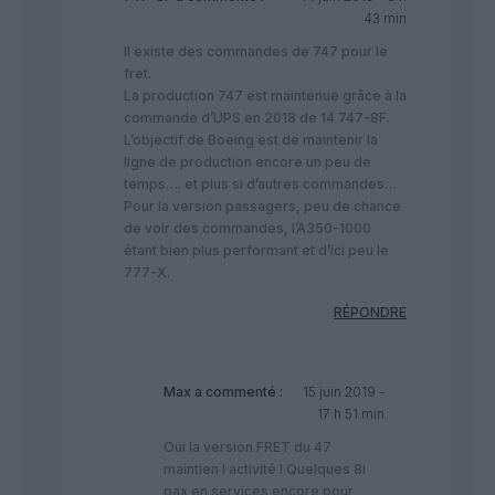
43 min
Il existe des commandes de 747 pour le
fret.
La production 747 est maintenue grâce à la
commande d’UPS en 2018 de 14 747-8F.
L’objectif de Boeing est de maintenir la
ligne de production encore un peu de
temps…. et plus si d’autres commandes…
Pour la version passagers, peu de chance
de voir des commandes, l’A350-1000
étant bien plus performant et d’ici peu le
777-X.
RÉPONDRE
Max
a commenté :
15 juin 2019 -
17 h 51 min
Oui la version FRET du 47
maintien l activité ! Quelques 8i
pax en services encore pour