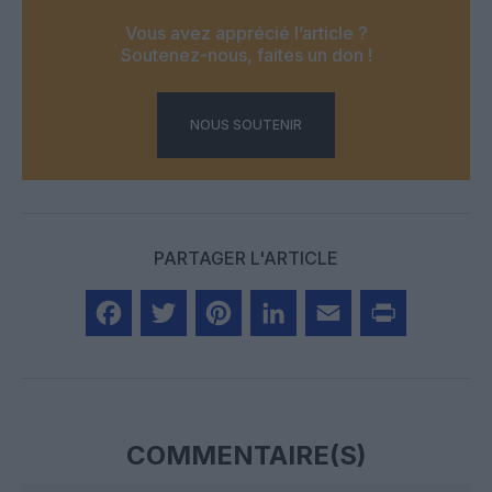
Vous avez apprécié l’article ?
Soutenez-nous, faites un don !
NOUS SOUTENIR
PARTAGER L'ARTICLE
Facebook
Twitter
Pinterest
LinkedIn
Email
Print
COMMENTAIRE(S)