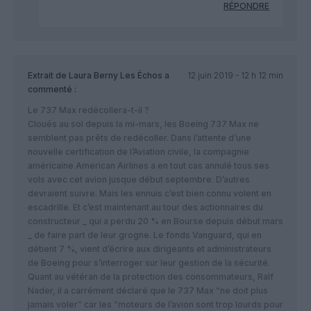
RÉPONDRE
Extrait de Laura Berny Les Échos
a
12 juin 2019 - 12 h 12 min
commenté :
Le 737 Max redécollera-t-il ?
Cloués au sol depuis la mi-mars, les Boeing 737 Max ne
semblent pas prêts de redécoller. Dans l’attente d’une
nouvelle certification de l’Aviation civile, la compagnie
américaine American Airlines a en tout cas annulé tous ses
vols avec cet avion jusque début septembre. D’autres
devraient suivre. Mais les ennuis c’est bien connu volent en
escadrille. Et c’est maintenant au tour des actionnaires du
constructeur _ qui a perdu 20 % en Bourse depuis début mars
_ de faire part de leur grogne. Le fonds Vanguard, qui en
détient 7 %, vient d’écrire aux dirigeants et administrateurs
de Boeing pour s’interroger sur leur gestion de la sécurité.
Quant au vétéran de la protection des consommateurs, Ralf
Nader, il a carrément déclaré que le 737 Max “ne doit plus
jamais voler” car les “moteurs de l’avion sont trop lourds pour