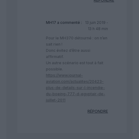
RÉPONDRE
MH17
a commenté :
13 juin 2019 -
13 h 48 min
Pour le MH370 détourné : on n’en
sait rien !
Donc évitez d’être aussi
affirmatif.
Un autre scénario est tout à fait
possible.
https://www.journal-
aviation.com/actualites/20423-
plus-de-details-sur-l-incendie-
du-boeing-777-d-egyptair-de-
juillet-2011
RÉPONDRE