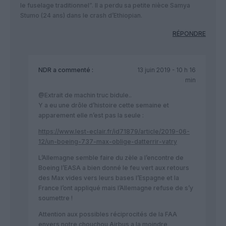
le fuselage traditionnel”. Il a perdu sa petite nièce Samya
Stumo (24 ans) dans le crash d’Ethiopian.
RÉPONDRE
NDR
a commenté :
13 juin 2019 - 10 h 16
min
@Extrait de machin truc bidule..
Y a eu une drôle d’histoire cette semaine et
apparement elle n’est pas la seule :
https://www.lest-eclair.fr/id71879/article/2019-06-
12/un-boeing-737-max-oblige-datterrir-vatry
L’Allemagne semble faire du zèle a l’encontre de
Boeing l’EASA a bien donné le feu vert aux retours
des Max vides vers leurs bases l’Espagne et la
France l’ont appliqué mais l’Allemagne refuse de s’y
soumettre !
Attention aux possibles réciprocités de la FAA
envers notre chouchou Airbus a la moindre