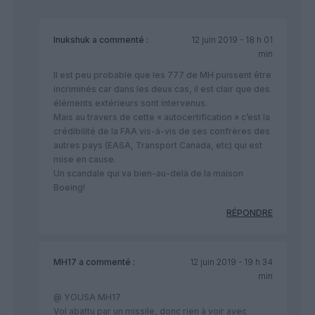
Inukshuk
a commenté :
12 juin 2019 - 18 h 01
min
Il est peu probable que les 777 de MH puissent être
incriminés car dans les deux cas, il est clair que des
éléments extérieurs sont intervenus.
Mais au travers de cette « autocertification » c’est la
crédibilité de la FAA vis-à-vis de ses confrères des
autres pays (EASA, Transport Canada, etc) qui est
mise en cause.
Un scandale qui va bien-au-delà de la maison
Boeing!
RÉPONDRE
MH17
a commenté :
12 juin 2019 - 19 h 34
min
@ YOUSA MH17
Vol abattu par un missile, donc rien à voir avec