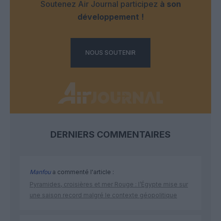
Soutenez Air Journal participez
à son
développement !
NOUS SOUTENIR
DERNIERS COMMENTAIRES
Manfou
a commenté l'article :
Pyramides, croisières et mer Rouge : l’Égypte mise sur
une saison record malgré le contexte géopolitique