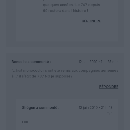
quelques années.! Le 747 depuis
69 restera dans l histoire !
RÉPONDRE
Bencello
a commenté :
12 juin 2019 - 11 h 25 min
“…huit monocouloirs ont été remis aux compagnies aériennes
à…” il s’agit de 737 NG je suppose?
RÉPONDRE
Shôgun
a commenté :
12 juin 2019 - 21 h 43
min
Oui.