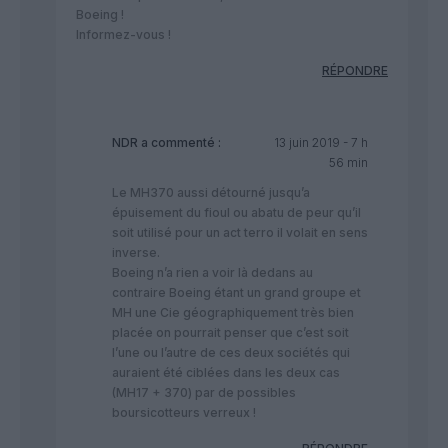
Boeing !
Informez-vous !
RÉPONDRE
NDR
a commenté :
13 juin 2019 - 7 h
56 min
Le MH370 aussi détourné jusqu’a
épuisement du fioul ou abatu de peur qu’il
soit utilisé pour un act terro il volait en sens
inverse.
Boeing n’a rien a voir là dedans au
contraire Boeing étant un grand groupe et
MH une Cie géographiquement très bien
placée on pourrait penser que c’est soit
l’une ou l’autre de ces deux sociétés qui
auraient été ciblées dans les deux cas
(MH17 + 370) par de possibles
boursicotteurs verreux !