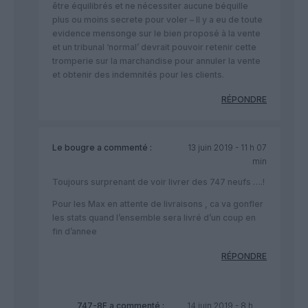
être équilibrés et ne nécessiter aucune béquille
plus ou moins secrete pour voler – Il y a eu de toute
evidence mensonge sur le bien proposé à la vente
et un tribunal ‘normal’ devrait pouvoir retenir cette
tromperie sur la marchandise pour annuler la vente
et obtenir des indemnités pour les clients.
RÉPONDRE
Le bougre
a commenté :
13 juin 2019 - 11 h 07
min
Toujours surprenant de voir livrer des 747 neufs ….!
Pour les Max en attente de livraisons , ca va gonfler
les stats quand l’ensemble sera livré d’un coup en
fin d’annee
RÉPONDRE
747-8F
a commenté :
14 juin 2019 - 8 h