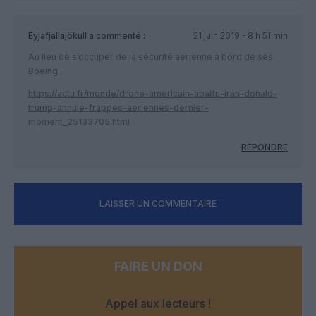
Eyjafjallajökull
a commenté :
21 juin 2019 - 8 h 51 min
Au lieu de s’occuper de la sécurité aerienne à bord de ses
Boeing
https://actu.fr/monde/drone-americain-abattu-iran-donald-
trump-annule-frappes-aeriennes-dernier-
moment_25133705.html
RÉPONDRE
LAISSER UN COMMENTAIRE
FAIRE UN DON
Appel aux lecteurs !