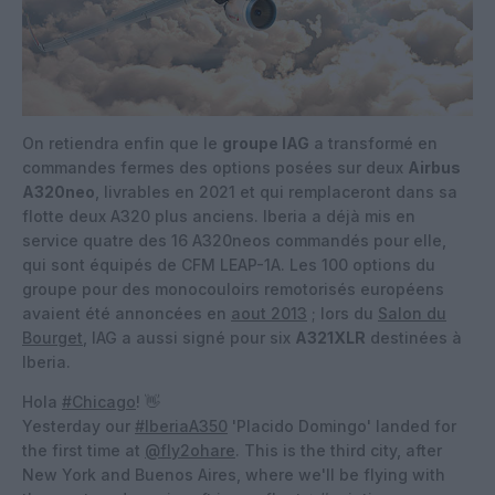
On retiendra enfin que le
groupe IAG
a transformé en
commandes fermes des options posées sur deux
Airbus
A320neo
, livrables en 2021 et qui remplaceront dans sa
flotte deux A320 plus anciens. Iberia a déjà mis en
service quatre des 16 A320neos commandés pour elle,
qui sont équipés de CFM LEAP-1A. Les 100 options du
groupe pour des monocouloirs remotorisés européens
avaient été annoncées en
aout 2013
; lors du
Salon du
Bourget
, IAG a aussi signé pour six
A321XLR
destinées à
Iberia.
Hola
#Chicago
! 👋
Yesterday our
#IberiaA350
'Placido Domingo' landed for
the first time at
@fly2ohare
. This is the third city, after
New York and Buenos Aires, where we'll be flying with