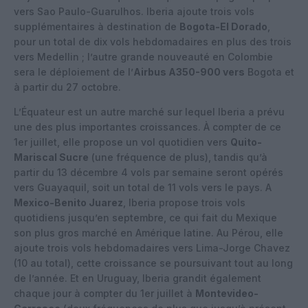
vers Sao Paulo-Guarulhos. Iberia ajoute trois vols
supplémentaires à destination de
Bogota-El Dorado
,
pour un total de dix vols hebdomadaires en plus des trois
vers Medellin ; l’autre grande nouveauté en Colombie
sera le déploiement de l’
Airbus A350-900 vers
Bogota et
à partir du 27 octobre.
L’Équateur est un autre marché sur lequel Iberia a prévu
une des plus importantes croissances. À compter de ce
1er juillet, elle propose un vol quotidien vers
Quito-
Mariscal Sucre
(une fréquence de plus), tandis qu’à
partir du 13 décembre 4 vols par semaine seront opérés
vers Guayaquil, soit un total de 11 vols vers le pays. A
Mexico-Benito Juarez
, Iberia propose trois vols
quotidiens jusqu’en septembre, ce qui fait du Mexique
son plus gros marché en Amérique latine. Au Pérou, elle
ajoute trois vols hebdomadaires vers Lima-Jorge Chavez
(10 au total), cette croissance se poursuivant tout au long
de l’année. Et en Uruguay, Iberia grandit également
chaque jour à compter du 1er juillet à
Montevideo-