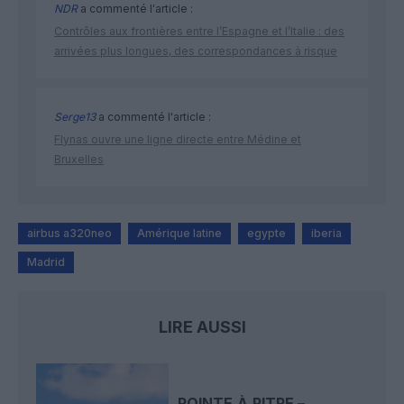
NDR
a commenté l'article :
Contrôles aux frontières entre l’Espagne et l’Italie : des
arrivées plus longues, des correspondances à risque
Serge13
a commenté l'article :
Flynas ouvre une ligne directe entre Médine et
Bruxelles
airbus a320neo
Amérique latine
egypte
iberia
Madrid
LIRE AUSSI
POINTE‑À‑PITRE –