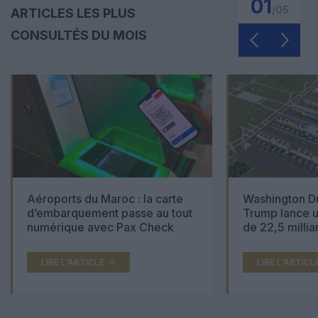
01
/
05
ARTICLES LES PLUS
CONSULTÉS DU MOIS
Aéroports du Maroc : la carte
Washington Du
d’embarquement passe au tout
Trump lance u
numérique avec Pax Check
de 22,5 millia
LIRE L'ARTICLE
LIRE L'ARTICL