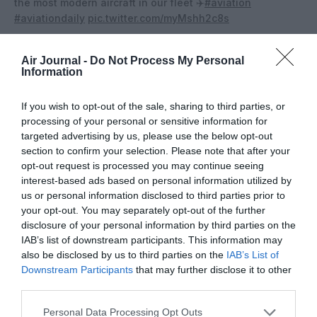
the most modern aircraft in our fleet ✈️
#aviation
#aviationdaily
pic.twitter.com/myMshh2c8s
— Iberia_en (@Iberia_en)
June 23, 2019
Air Journal -
Do Not Process My Personal
Information
If you wish to opt-out of the sale, sharing to third parties, or
processing of your personal or sensitive information for
targeted advertising by us, please use the below opt-out
Vous avez apprécié l’article ?
section to confirm your selection. Please note that after your
Soutenez-nous, faites un don !
opt-out request is processed you may continue seeing
interest-based ads based on personal information utilized by
us or personal information disclosed to third parties prior to
NOUS SOUTENIR
your opt-out. You may separately opt-out of the further
disclosure of your personal information by third parties on the
IAB’s list of downstream participants. This information may
also be disclosed by us to third parties on the
IAB’s List of
Downstream Participants
that may further disclose it to other
third parties.
PARTAGER L'ARTICLE
Personal Data Processing Opt Outs