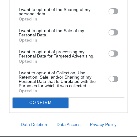
I want to opt-out of the Sharing of my
personal data.
Facebook
Twitter
Pinterest
LinkedIn
Email
Print
Opted In
I want to opt-out of the Sale of my
Personal Data.
COMMENTAIRE(S)
Opted In
I want to opt-out of processing my
Personal Data for Targeted Advertising.
Juan Trippe
a commenté :
1 juillet 2019 - 9 h 58 min
Opted In
Iberia be vole pas en Honduras et au Nicaragua. Des vols
I want to opt-out of Collection, Use,
pour le Nicaragua avaient été programmés et ensuite annulés
Retention, Sale, and/or Sharing of my
suite aux troubles en 2018. Air Europa dessert le Honduras
Personal Data that Is Unrelated with the
Purposes for which it was collected.
(Sans Pedro Sila).
Opted In
RÉPONDRE
CONFIRM
LAISSER UN COMMENTAIRE
Data Deletion
Data Access
Privacy Policy