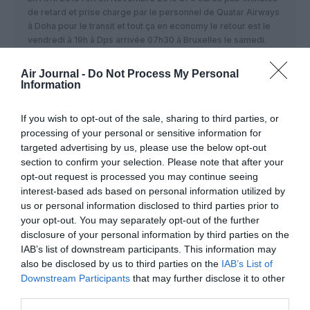
de retard et prise charge par le personnel de Quatar Airways
à Doha pour le transit et tout ça en economy le retour est le
vendredi à 19h à Dps arrivée 07h30 à Bruxelles le samedi.
RÉPONDRE
Air Journal -
Do Not Process My Personal
Information
If you wish to opt-out of the sale, sharing to third parties, or
rv2lyon
a commenté :
20 juillet 2019 - 13 h 15 min
processing of your personal or sensitive information for
Voici en dehors de l’Amérique du Sud la destination la plus
targeted advertising by us, please use the below opt-out
lointaine de Turkish Airlines.
section to confirm your selection. Please note that after your
10.300km de vol soit plus de 12 heures de vol dans un avion
opt-out request is processed you may continue seeing
très confortable. Il est vrai que dorénavant les passagers
interest-based ads based on personal information utilized by
ayant fait des vols longue durée dans des A350 ou 787
us or personal information disclosed to third parties prior to
remarquent qu’ils sont moins fatigués car moins de bruit, une
your opt-out. You may separately opt-out of the further
meilleure hydratation donc un voyage plus serein.
disclosure of your personal information by third parties on the
IAB’s list of downstream participants. This information may
RÉPONDRE
also be disclosed by us to third parties on the
IAB’s List of
Downstream Participants
that may further disclose it to other
third parties.
LAISSER UN COMMENTAIRE