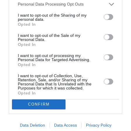
Personal Data Processing Opt Outs
I want to opt-out of the Sharing of my
personal data.
FAIRE UN DON
Opted In
I want to opt-out of the Sale of my
Appel aux lecteurs !
Personal Data.
Opted In
Soutenez Air Journal participez
à son
développement !
I want to opt-out of processing my
Personal Data for Targeted Advertising.
Opted In
NOUS SOUTENIR
I want to opt-out of Collection, Use,
Retention, Sale, and/or Sharing of my
Personal Data that Is Unrelated with the
Purposes for which it was collected.
Opted In
CONFIRM
DERNIERS COMMENTAIRES
Data Deletion
Data Access
Privacy Policy