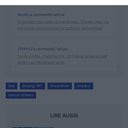
Manfou
a commenté l'article :
Pyramides, croisières et mer Rouge : l’Égypte mise sur
une saison record malgré le contexte géopolitique
TFFRYYZ
a commenté l'article :
Pointe‑à‑Pitre – Panama City : Air France ouvre un pont
aérien vers l’Amérique latine
Bali
Boeing 787
Dreamliner
Istanbul
turkish airlines
LIRE AUSSI