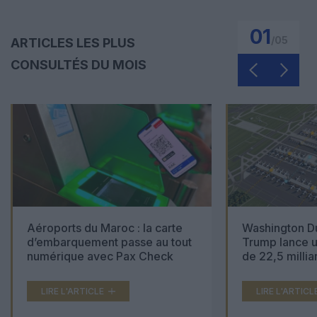
01
/
05
ARTICLES LES PLUS
CONSULTÉS DU MOIS
Aéroports du Maroc : la carte
Washington Du
d’embarquement passe au tout
Trump lance u
numérique avec Pax Check
de 22,5 millia
LIRE L'ARTICLE
LIRE L'ARTICL