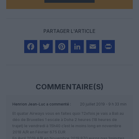
PARTAGER L'ARTICLE
Facebook
Twitter
Pinterest
LinkedIn
Email
Print
COMMENTAIRE(S)
Henrion Jean-Luc
a commenté :
20 juillet 2019 - 9 h 33 min
Et quatar Airways vous en faites quoi ?2xfois je vais a Bali au
déo de Bruxelles 1 escale à Doha 2 heures (18 heures de
trajet) le vendredi à 15h40 c’est le moins long en novembre
2018 A/R en Février 675 EUR
En Avril 2019 A/R en Novembre 2019 870 euros pas 1minutes