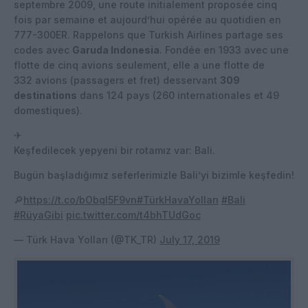
septembre 2009, une route initialement proposée cinq
fois par semaine et aujourd’hui opérée au quotidien en
777-300ER. Rappelons que Turkish Airlines partage ses
codes avec
Garuda Indonesia
. Fondée en 1933 avec une
flotte de cinq avions seulement, elle a une flotte de
332 avions (passagers et fret) desservant
309
destinations
dans 124 pays (260 internationales et 49
domestiques).
✈
Keşfedilecek yepyeni bir rotamız var: Bali.
Bugün başladığımız seferlerimizle Bali’yi bizimle keşfedin!
🔎
https://t.co/bObql5F9vn
#TürkHavaYolları
#Bali
#RüyaGibi
pic.twitter.com/t4bhTUdGoc
— Türk Hava Yolları (@TK_TR)
July 17, 2019