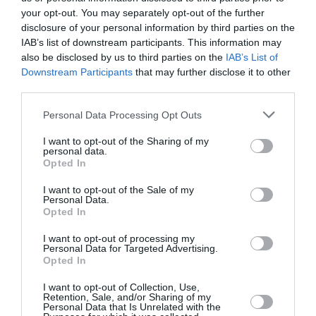
your opt-out. You may separately opt-out of the further
disclosure of your personal information by third parties on the
Serge13
a commenté l'article :
IAB’s list of downstream participants. This information may
Flynas ouvre une ligne directe entre Médine et
also be disclosed by us to third parties on the
IAB’s List of
Bruxelles
Downstream Participants
that may further disclose it to other
third parties.
Personal Data Processing Opt Outs
histoire de l'aviation
I want to opt-out of the Sharing of my
personal data.
Opted In
LIRE AUSSI
I want to opt-out of the Sale of my
Personal Data.
Opted In
LE 8 AOÛT 1908 DANS LE
I want to opt-out of processing my
Personal Data for Targeted Advertising.
CIEL : UNE
Opted In
DÉMONSTRATION
PUBLIQUE...
I want to opt-out of Collection, Use,
Retention, Sale, and/or Sharing of my
Personal Data that Is Unrelated with the