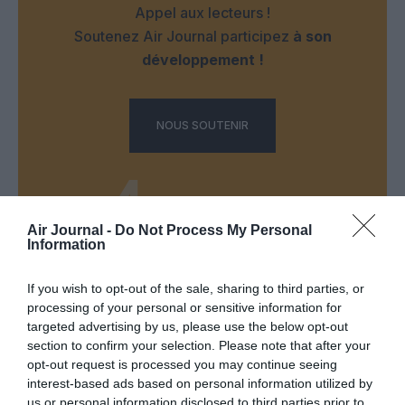
Appel aux lecteurs !
Soutenez Air Journal participez
à son
développement !
NOUS SOUTENIR
Air Journal -
Do Not Process My Personal
Information
DERNIERS COMMENTAIRES
If you wish to opt-out of the sale, sharing to third parties, or
processing of your personal or sensitive information for
targeted advertising by us, please use the below opt-out
NDR
a commenté l'article :
section to confirm your selection. Please note that after your
opt-out request is processed you may continue seeing
Contrôles aux frontières entre l’Espagne et l’Italie : des
interest-based ads based on personal information utilized by
arrivées plus longues, des correspondances à risque
us or personal information disclosed to third parties prior to