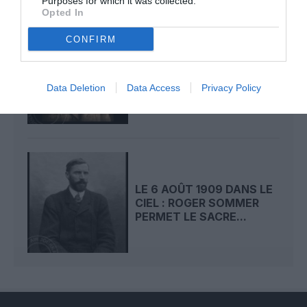
Purposes for which it was collected.
Opted In
CONFIRM
LE 7 AOÛT 1909 DANS LE
CIEL : ROGER SOMMER
FAIT ENCORE
Data Deletion
Data Access
Privacy Policy
L’ACTUALITÉ
LE 6 AOÛT 1909 DANS LE
CIEL : ROGER SOMMER
PERMET LE SACRE...