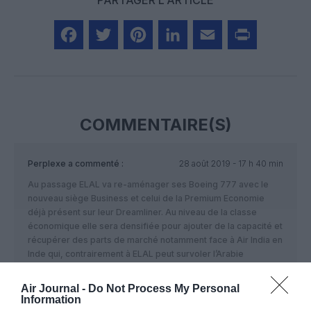
PARTAGER L'ARTICLE
Facebook
Twitter
Pinterest
LinkedIn
Email
Print
COMMENTAIRE(S)
Perplexe
a commenté :
28 août 2019 - 17 h 40 min
Au passage ELAL va re-aménager ses Boeing 777 avec le
nouveau siège Business et celui de la Premium Economie
déjà présent sur leur Dreamliner. Au niveau de la classe
économique elle sera densifiée pour ajouter de la capacité et
récupérer des parts de marché notamment face à Air India en
Inde qui, contrairement à ELAL peut survoler l’Arabie
Saoudite. La densification se fera soit au dépend du pitch (qui
est très agréable) de 33 à 31 inches ou au passage à 10
Air Journal -
Do Not Process My Personal
sièges de front.
Information
Dommage les 777 d’ELAL sont très confortables (il est par