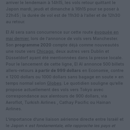
arriver le lendemain à 14h15, les vols retour quittant le
Japon mardi, jeudi et dimanche à 16h15 pour se poser à
22h45 ; la durée de vol est de 11h30 à l’aller et de 12h30
au retour.
El Al sera sans concurrence sur cette route
évoquée en
mai dernier
, lors de l’annonce de vols vers Manchester.
Son
programme 2020
compte déjà comme nouveautés
une route vers
Chicago
, deux autres vers Dublin et
Düsseldorf ayant été mentionnées dans la presse locale.
Pour le lancement de cette ligne, El Al annonce 500 billets
allers-retours
à partir de 999 dollars
en Economie, contre
« 1200 dollars ou 1000 dollars sans bagage en soute » en
temps normal selon
Globes
. Le quotidien souligne qu’elle
propose actuellement des vols vers Tokyo avec
correspondance aux alentours de 900 dollars, via
Aeroflot, Turkish Airlines , Cathay Pacific ou Hainan
Airlines.
L’importance d’une liaison aérienne directe entre Israël et
le Japon «
est fondamentale, elle rapproche les pays et