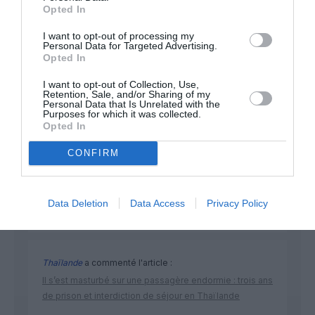
NOUS SOUTENIR
Opted In
I want to opt-out of processing my
Personal Data for Targeted Advertising.
Opted In
I want to opt-out of Collection, Use,
Retention, Sale, and/or Sharing of my
Personal Data that Is Unrelated with the
Purposes for which it was collected.
DERNIERS COMMENTAIRES
Opted In
CONFIRM
Tilo
a commenté l'article :
Airbus A320neo et A350 : un défaut latent de bouton
Data Deletion
Data Access
Privacy Policy
incendie peut provoquer l’arrêt d’un moteur
Thaïlande
a commenté l'article :
Il s’est masturbé sur une passagère endormie : trois ans
de prison et interdiction de séjour en Thaïlande