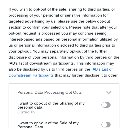
exemple possible de circuler dans la cabine pendant le
If you wish to opt-out of the sale, sharing to third parties, or
service PENDANT le service des PNC, chose plutôt rare de
processing of your personal or sensitive information for
nos jours), si on omet les vieux IFE qui font tâches dans
targeted advertising by us, please use the below opt-out
l’histoire.
section to confirm your selection. Please note that after your
RÉPONDRE
opt-out request is processed you may continue seeing
interest-based ads based on personal information utilized by
us or personal information disclosed to third parties prior to
your opt-out. You may separately opt-out of the further
LAISSER UN COMMENTAIRE
disclosure of your personal information by third parties on the
IAB’s list of downstream participants. This information may
also be disclosed by us to third parties on the
IAB’s List of
Downstream Participants
that may further disclose it to other
FAIRE UN DON
third parties.
Personal Data Processing Opt Outs
Appel aux lecteurs !
Soutenez Air Journal participez
à son
I want to opt-out of the Sharing of my
personal data.
développement !
Opted In
I want to opt-out of the Sale of my
Personal Data.